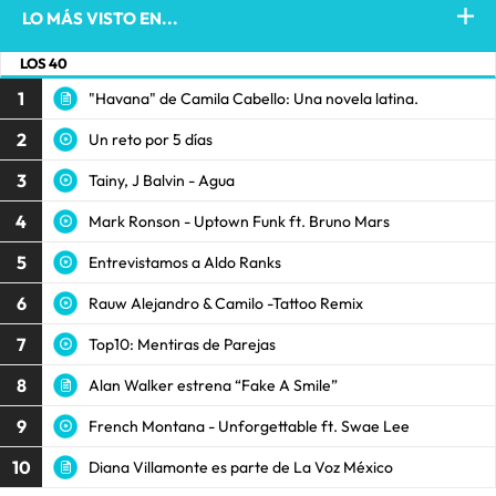
LO MÁS VISTO EN...
LOS 40
1
"Havana" de Camila Cabello: Una novela latina.
2
Un reto por 5 días
3
Tainy, J Balvin - Agua
4
Mark Ronson - Uptown Funk ft. Bruno Mars
5
Entrevistamos a Aldo Ranks
6
Rauw Alejandro & Camilo -Tattoo Remix
7
Top10: Mentiras de Parejas
8
Alan Walker estrena “Fake A Smile”
9
French Montana - Unforgettable ft. Swae Lee
10
Diana Villamonte es parte de La Voz México