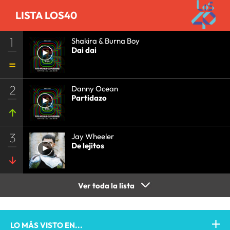
LISTA LOS40
1
Shakira & Burna Boy
Dai dai
2
Danny Ocean
Partidazo
3
Jay Wheeler
De lejitos
Ver toda la lista
LO MÁS VISTO EN...