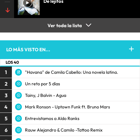
De lejitos
Ver toda la lista
LO MÁS VISTO EN...
LOS 40
1
"Havana" de Camila Cabello: Una novela latina.
2
Un reto por 5 días
3
Tainy, J Balvin - Agua
4
Mark Ronson - Uptown Funk ft. Bruno Mars
5
Entrevistamos a Aldo Ranks
6
Rauw Alejandro & Camilo -Tattoo Remix