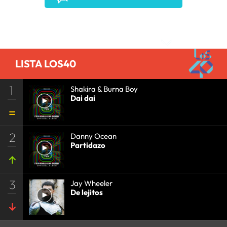
CULTURAL
•
RADIO
•
AGENDA
•
PRISA MEDIA
•
MÚSICA
•
GRUPO PRISA
•
EVENTOS
•
CULTURA
Comentarios
•
GRUPO COMUNICACIÓN
•
SOCIEDAD
•
MEDIOS
COMUNICACIÓN
•
COMUNICACIÓN
•
LISTA LOS40
1
Shakira & Burna Boy
Dai dai
2
Danny Ocean
Partidazo
3
Jay Wheeler
De lejitos