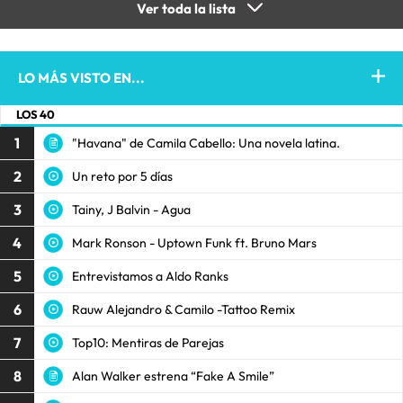
Ver toda la lista
LO MÁS VISTO EN...
LOS 40
1
"Havana" de Camila Cabello: Una novela latina.
2
Un reto por 5 días
3
Tainy, J Balvin - Agua
4
Mark Ronson - Uptown Funk ft. Bruno Mars
5
Entrevistamos a Aldo Ranks
6
Rauw Alejandro & Camilo -Tattoo Remix
7
Top10: Mentiras de Parejas
8
Alan Walker estrena “Fake A Smile”