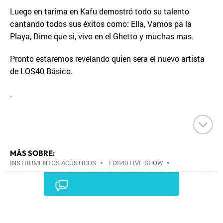
Luego en tarima en Kafu demostró todo su talento
cantando todos sus éxitos como: Ella, Vamos pa la
Playa, Dime que si, vivo en el Ghetto y muchas mas.
Pronto estaremos revelando quien sera el nuevo artista
de LOS40 Básico.
.
MÁS SOBRE:
INSTRUMENTOS ACÚSTICOS
•
LOS40 LIVE SHOW
•
CONCIERTOS
•
LOS40
•
EVENTOS MUSICALES
•
PRISA RADIO
•
AGENDA CULTURAL
•
RADIO
•
AGENDA
•
PRISA MEDIA
•
MÚSICA
•
GRUPO
PRISA
•
EVENTOS
•
CULTURA
•
GRUPO
Comentarios
COMUNICACIÓN
•
SOCIEDAD
•
MEDIOS