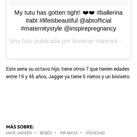
My tutu has gotten tight! ❤️❤️ #ballerina
#abt #lifeisbeautiful @abtofficial
#maternitystyle @inspirepregnancy
Una foto publicada por Melanie Hamrick (@melhamrick) el
Este sería su octavo hijo, tiene otros 7 que tienen edades
entre 19 y 45 años, Jagger ya tiene 5 nietos y un bisnieto.
MÁS SOBRE:
MICK JAGGER
•
BEBÉS
•
INFANCIA
•
SOCIEDAD