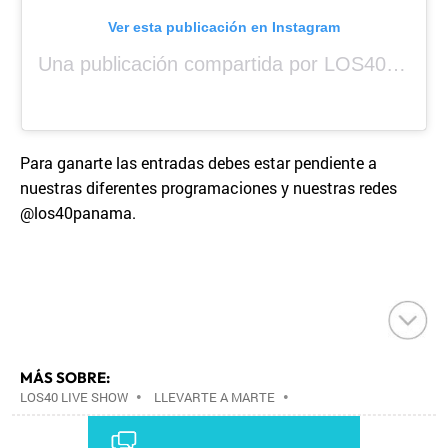
Ver esta publicación en Instagram
Una publicación compartida por LOS40 Panamá (@los40panama)
Para ganarte las entradas debes estar pendiente a
nuestras diferentes programaciones y nuestras redes
@los40panama.
MÁS SOBRE:
LOS40 LIVE SHOW
•
LLEVARTE A MARTE
•
CONCIERTOS
•
LOS40
•
GRUPOS MÚSICA
•
EVENTOS MUSICALES
•
PRISA RADIO
•
AGENDA