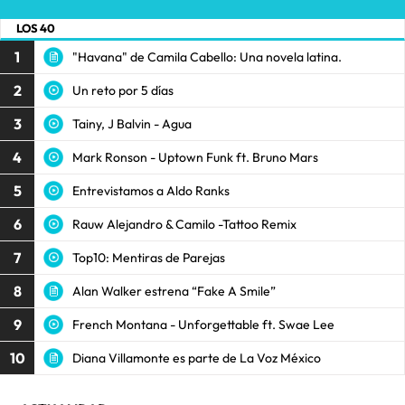
LOS 40
1
"Havana" de Camila Cabello: Una novela latina.
2
Un reto por 5 días
3
Tainy, J Balvin - Agua
4
Mark Ronson - Uptown Funk ft. Bruno Mars
5
Entrevistamos a Aldo Ranks
6
Rauw Alejandro & Camilo -Tattoo Remix
7
Top10: Mentiras de Parejas
8
Alan Walker estrena “Fake A Smile”
9
French Montana - Unforgettable ft. Swae Lee
10
Diana Villamonte es parte de La Voz México