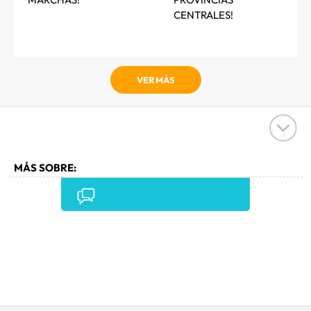
CENTRALES!
VER MÁS
MÁS SOBRE:
JAMES BOND
•
DANIEL CRAIG
•
PIERCE BROSNAN
•
SEAN CONNERY
•
PERSONAJES FICCIÓN
•
CULTURA
•
Comentarios