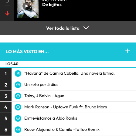
De lejitos
Ver toda la lista
LO MÁS VISTO EN...
LOS 40
1
"Havana" de Camila Cabello: Una novela latina.
2
Un reto por 5 días
3
Tainy, J Balvin - Agua
4
Mark Ronson - Uptown Funk ft. Bruno Mars
5
Entrevistamos a Aldo Ranks
6
Rauw Alejandro & Camilo -Tattoo Remix