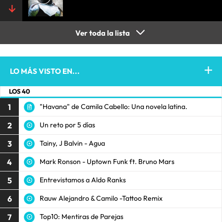
Ver toda la lista
LO MÁS VISTO EN...
LOS 40
1
"Havana" de Camila Cabello: Una novela latina.
2
Un reto por 5 días
3
Tainy, J Balvin - Agua
4
Mark Ronson - Uptown Funk ft. Bruno Mars
5
Entrevistamos a Aldo Ranks
6
Rauw Alejandro & Camilo -Tattoo Remix
7
Top10: Mentiras de Parejas