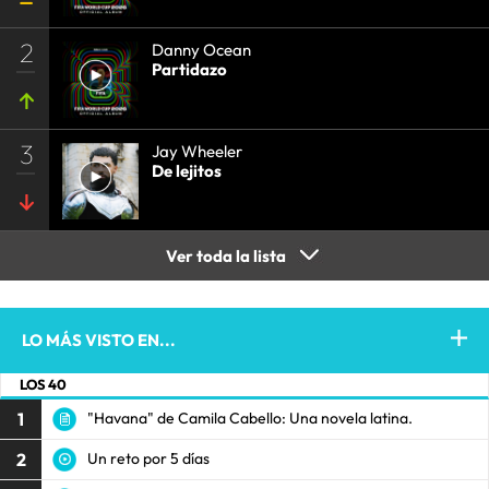
2
Danny Ocean
Partidazo
3
Jay Wheeler
De lejitos
Ver toda la lista
LO MÁS VISTO EN...
LOS 40
1
"Havana" de Camila Cabello: Una novela latina.
2
Un reto por 5 días