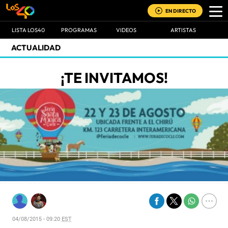
EN DIRECTO
LISTA LOS40
PROGRAMAS
VIDEOS
ARTISTAS
ACTUALIDAD
¡TE INVITAMOS!
04/08/2015 - 09:20
EST