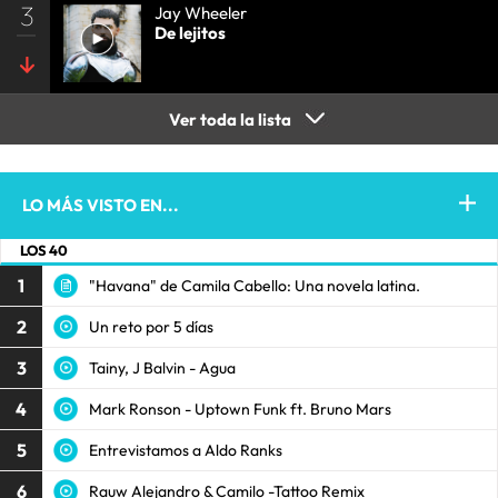
3
Jay Wheeler
De lejitos
Ver toda la lista
LO MÁS VISTO EN...
LOS 40
1
"Havana" de Camila Cabello: Una novela latina.
2
Un reto por 5 días
3
Tainy, J Balvin - Agua
4
Mark Ronson - Uptown Funk ft. Bruno Mars
5
Entrevistamos a Aldo Ranks
6
Rauw Alejandro & Camilo -Tattoo Remix