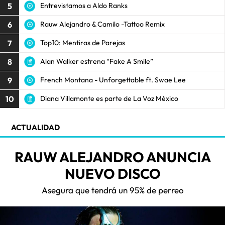
5
Entrevistamos a Aldo Ranks
6
Rauw Alejandro & Camilo -Tattoo Remix
7
Top10: Mentiras de Parejas
8
Alan Walker estrena “Fake A Smile”
9
French Montana - Unforgettable ft. Swae Lee
10
Diana Villamonte es parte de La Voz México
ACTUALIDAD
RAUW ALEJANDRO ANUNCIA
NUEVO DISCO
Asegura que tendrá un 95% de perreo