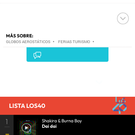
MÁS SOBRE:
GLOBOS AEROSTÁTICOS
•
FERIAS TURISMO
•
FOMENTO TURISMO
•
FERIAS COMERCIALES
•
TRANSPORTE AÉREO
•
COMERCIO
•
TURISMO
•
EVENTOS
•
TRANSPORTE
•
SOCIEDAD
•
Comentarios
LISTA LOS40
1
Shakira & Burna Boy
Dai dai