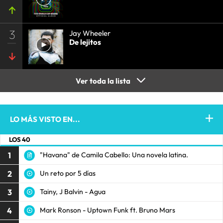
3
Jay Wheeler
De lejitos
Ver toda la lista
LO MÁS VISTO EN...
LOS 40
1
"Havana" de Camila Cabello: Una novela latina.
2
Un reto por 5 días
3
Tainy, J Balvin - Agua
4
Mark Ronson - Uptown Funk ft. Bruno Mars