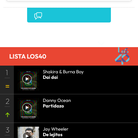
Comentarios
LISTA LOS40
1
Shakira & Burna Boy
Dai dai
2
Danny Ocean
Partidazo
3
Jay Wheeler
De lejitos