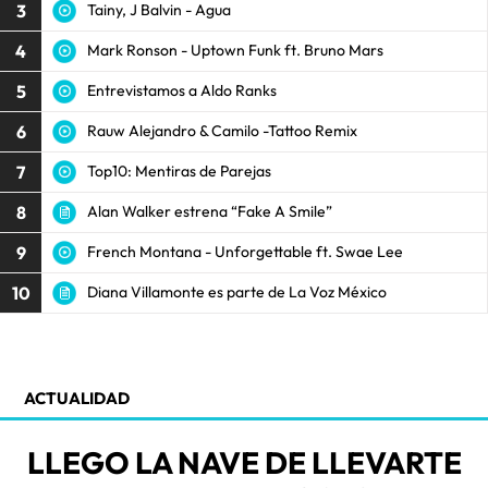
3
Tainy, J Balvin - Agua
4
Mark Ronson - Uptown Funk ft. Bruno Mars
5
Entrevistamos a Aldo Ranks
6
Rauw Alejandro & Camilo -Tattoo Remix
7
Top10: Mentiras de Parejas
8
Alan Walker estrena “Fake A Smile”
9
French Montana - Unforgettable ft. Swae Lee
10
Diana Villamonte es parte de La Voz México
ACTUALIDAD
LLEGO LA NAVE DE LLEVARTE