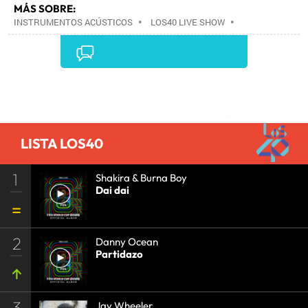
MÁS SOBRE:
INSTRUMENTOS ACÚSTICOS
•
LOS40 LIVE SHOW
•
CONCIERTOS
•
LOS40
•
EVENTOS MUSICALES
•
PRISA RADIO
•
AGENDA CULTURAL
•
RADIO
•
AGENDA
•
PRISA MEDIA
•
MÚSICA
•
GRUPO
PRISA
•
EVENTOS
•
CULTURA
•
GRUPO
Comentarios
COMUNICACIÓN
•
SOCIEDAD
•
MEDIOS
COMUNICACIÓN
•
COMUNICACIÓN
•
LISTA LOS40
1
Shakira & Burna Boy
Dai dai
2
Danny Ocean
Partidazo
3
Jay Wheeler