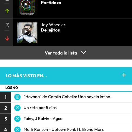
Partidazo
3
Jay Wheeler
De lejitos
Ver toda la lista
LO MÁS VISTO EN...
LOS 40
1
"Havana" de Camila Cabello: Una novela latina.
2
Un reto por 5 días
3
Tainy, J Balvin - Agua
4
Mark Ronson - Uptown Funk ft. Bruno Mars