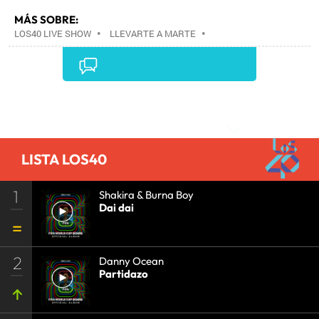
MÁS SOBRE:
LOS40 LIVE SHOW
•
LLEVARTE A MARTE
•
CONCIERTOS
•
LOS40
•
GRUPOS MÚSICA
•
EVENTOS MUSICALES
•
PRISA RADIO
•
AGENDA
CULTURAL
•
RADIO
•
AGENDA
•
PRISA MEDIA
•
MÚSICA
•
GRUPO PRISA
•
EVENTOS
•
CULTURA
Comentarios
•
GRUPO COMUNICACIÓN
•
SOCIEDAD
•
MEDIOS
COMUNICACIÓN
•
COMUNICACIÓN
•
LISTA LOS40
1
Shakira & Burna Boy
Dai dai
2
Danny Ocean
Partidazo