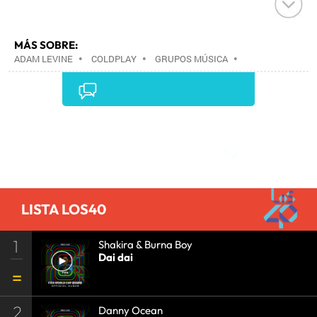
MÁS SOBRE:
ADAM LEVINE
•
COLDPLAY
•
GRUPOS MÚSICA
•
MÚSICA
•
Comentarios
LISTA LOS40
1
Shakira & Burna Boy
Dai dai
2
Danny Ocean