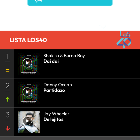
Comentarios
LISTA LOS40
1
Shakira & Burna Boy
Dai dai
2
Danny Ocean
Partidazo
3
Jay Wheeler
De lejitos