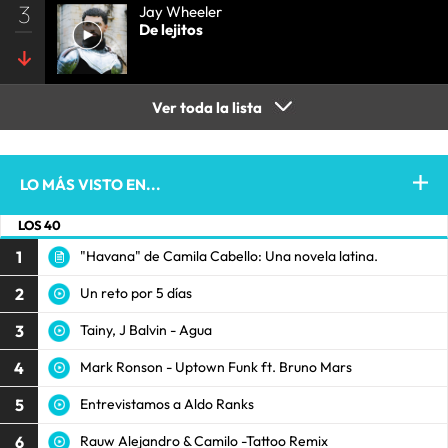
3
Jay Wheeler
De lejitos
Ver toda la lista
LO MÁS VISTO EN...
LOS 40
1
"Havana" de Camila Cabello: Una novela latina.
2
Un reto por 5 días
3
Tainy, J Balvin - Agua
4
Mark Ronson - Uptown Funk ft. Bruno Mars
5
Entrevistamos a Aldo Ranks
6
Rauw Alejandro & Camilo -Tattoo Remix