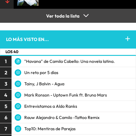
Ver toda la lista
LO MÁS VISTO EN...
LOS 40
1
"Havana" de Camila Cabello: Una novela latina.
2
Un reto por 5 días
3
Tainy, J Balvin - Agua
4
Mark Ronson - Uptown Funk ft. Bruno Mars
5
Entrevistamos a Aldo Ranks
6
Rauw Alejandro & Camilo -Tattoo Remix
7
Top10: Mentiras de Parejas