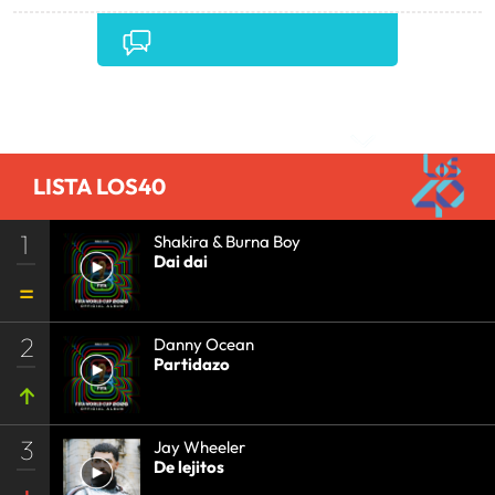
Comentarios
LISTA LOS40
1
Shakira & Burna Boy
Dai dai
2
Danny Ocean
Partidazo
3
Jay Wheeler
De lejitos