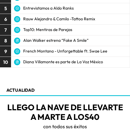
5
Entrevistamos a Aldo Ranks
6
Rauw Alejandro & Camilo -Tattoo Remix
7
Top10: Mentiras de Parejas
8
Alan Walker estrena “Fake A Smile”
9
French Montana - Unforgettable ft. Swae Lee
10
Diana Villamonte es parte de La Voz México
ACTUALIDAD
LLEGO LA NAVE DE LLEVARTE
A MARTE A LOS40
con todos sus éxitos