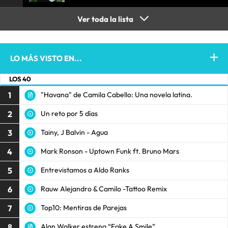
Ver toda la lista
LO MÁS VISTO EN...
LOS 40
1
"Havana" de Camila Cabello: Una novela latina.
2
Un reto por 5 días
3
Tainy, J Balvin - Agua
4
Mark Ronson - Uptown Funk ft. Bruno Mars
5
Entrevistamos a Aldo Ranks
6
Rauw Alejandro & Camilo -Tattoo Remix
7
Top10: Mentiras de Parejas
8
Alan Walker estrena “Fake A Smile”