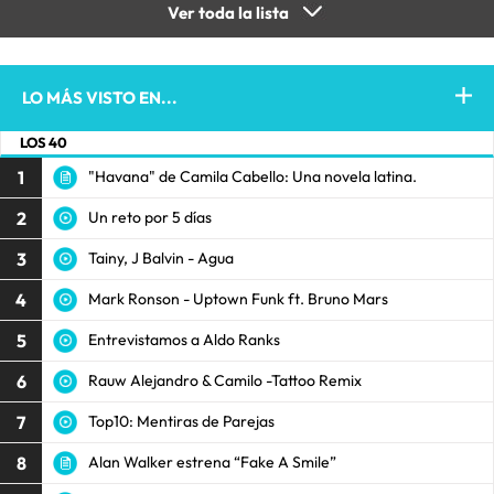
Ver toda la lista
LO MÁS VISTO EN...
LOS 40
1
"Havana" de Camila Cabello: Una novela latina.
2
Un reto por 5 días
3
Tainy, J Balvin - Agua
4
Mark Ronson - Uptown Funk ft. Bruno Mars
5
Entrevistamos a Aldo Ranks
6
Rauw Alejandro & Camilo -Tattoo Remix
7
Top10: Mentiras de Parejas
8
Alan Walker estrena “Fake A Smile”