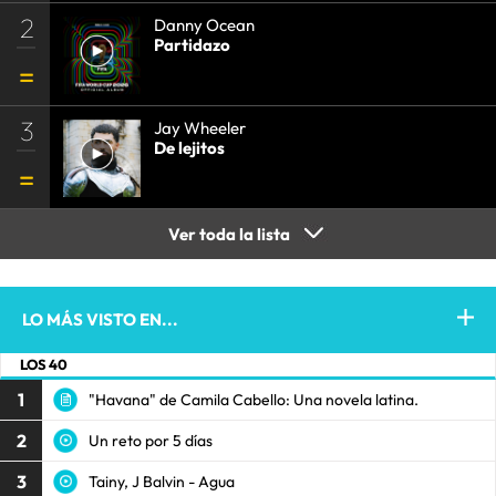
2
Danny Ocean
Partidazo
3
Jay Wheeler
De lejitos
Ver toda la lista
LO MÁS VISTO EN...
LOS 40
1
"Havana" de Camila Cabello: Una novela latina.
2
Un reto por 5 días
3
Tainy, J Balvin - Agua