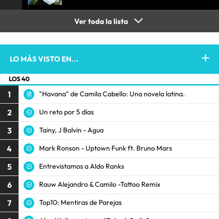
Ver toda la lista
LO MÁS VISTO EN...
LOS 40
1
"Havana" de Camila Cabello: Una novela latina.
2
Un reto por 5 días
3
Tainy, J Balvin - Agua
4
Mark Ronson - Uptown Funk ft. Bruno Mars
5
Entrevistamos a Aldo Ranks
6
Rauw Alejandro & Camilo -Tattoo Remix
7
Top10: Mentiras de Parejas