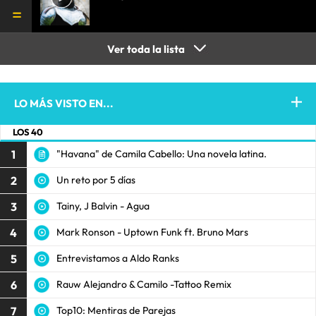
Ver toda la lista
LO MÁS VISTO EN...
LOS 40
1
"Havana" de Camila Cabello: Una novela latina.
2
Un reto por 5 días
3
Tainy, J Balvin - Agua
4
Mark Ronson - Uptown Funk ft. Bruno Mars
5
Entrevistamos a Aldo Ranks
6
Rauw Alejandro & Camilo -Tattoo Remix
7
Top10: Mentiras de Parejas