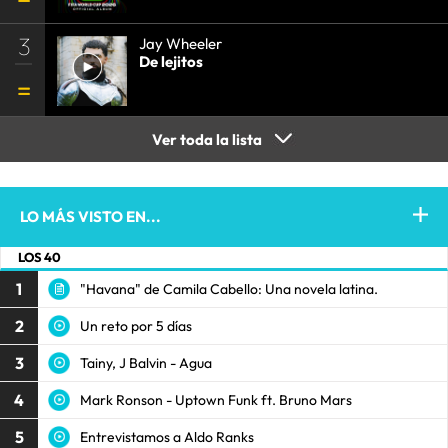
3
Jay Wheeler
De lejitos
Ver toda la lista
LO MÁS VISTO EN...
LOS 40
1
"Havana" de Camila Cabello: Una novela latina.
2
Un reto por 5 días
3
Tainy, J Balvin - Agua
4
Mark Ronson - Uptown Funk ft. Bruno Mars
5
Entrevistamos a Aldo Ranks