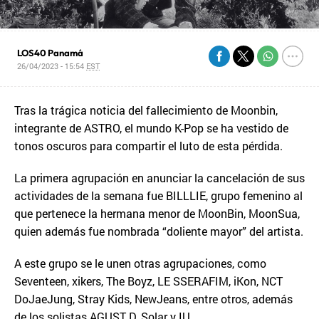
LOS40 Panamá
26/04/2023 - 15:54
EST
Tras la trágica noticia del fallecimiento de Moonbin,
integrante de ASTRO, el mundo K-Pop se ha vestido de
tonos oscuros para compartir el luto de esta pérdida.
La primera agrupación en anunciar la cancelación de sus
actividades de la semana fue BILLLIE, grupo femenino al
que pertenece la hermana menor de MoonBin, MoonSua,
quien además fue nombrada “doliente mayor” del artista.
A este grupo se le unen otras agrupaciones, como
Seventeen, xikers, The Boyz, LE SSERAFIM, iKon, NCT
DoJaeJung, Stray Kids, NewJeans, entre otros, además
de los solistas AGUST D, Solar y IU.