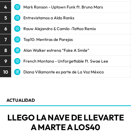
4
Mark Ronson - Uptown Funk ft. Bruno Mars
5
Entrevistamos a Aldo Ranks
6
Rauw Alejandro & Camilo -Tattoo Remix
7
Top10: Mentiras de Parejas
8
Alan Walker estrena “Fake A Smile”
9
French Montana - Unforgettable ft. Swae Lee
10
Diana Villamonte es parte de La Voz México
ACTUALIDAD
LLEGO LA NAVE DE LLEVARTE
A MARTE A LOS40