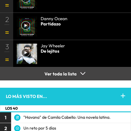
2
Danny Ocean
Partidazo
3
Jay Wheeler
De lejitos
Ver toda la lista
LO MÁS VISTO EN...
LOS 40
1
"Havana" de Camila Cabello: Una novela latina.
2
Un reto por 5 días