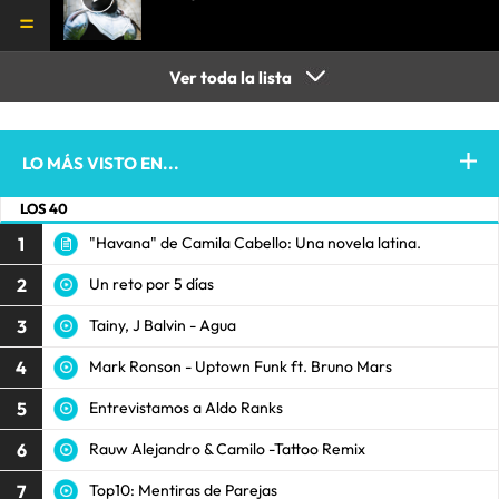
Ver toda la lista
LO MÁS VISTO EN...
LOS 40
1
"Havana" de Camila Cabello: Una novela latina.
2
Un reto por 5 días
3
Tainy, J Balvin - Agua
4
Mark Ronson - Uptown Funk ft. Bruno Mars
5
Entrevistamos a Aldo Ranks
6
Rauw Alejandro & Camilo -Tattoo Remix
7
Top10: Mentiras de Parejas