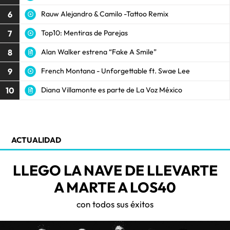
6
Rauw Alejandro & Camilo -Tattoo Remix
7
Top10: Mentiras de Parejas
8
Alan Walker estrena “Fake A Smile”
9
French Montana - Unforgettable ft. Swae Lee
10
Diana Villamonte es parte de La Voz México
ACTUALIDAD
LLEGO LA NAVE DE LLEVARTE
A MARTE A LOS40
con todos sus éxitos