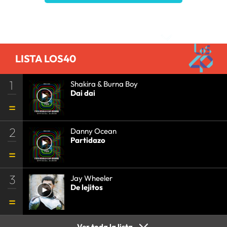
AGENDA
•
PRISA MEDIA
•
MÚSICA
•
GRUPO
PRISA
•
EVENTOS
•
CULTURA
•
GRUPO
Comentarios
COMUNICACIÓN
•
SOCIEDAD
•
MEDIOS
COMUNICACIÓN
•
COMUNICACIÓN
•
LISTA LOS40
1
Shakira & Burna Boy
Dai dai
2
Danny Ocean
Partidazo
3
Jay Wheeler
De lejitos
Ver toda la lista