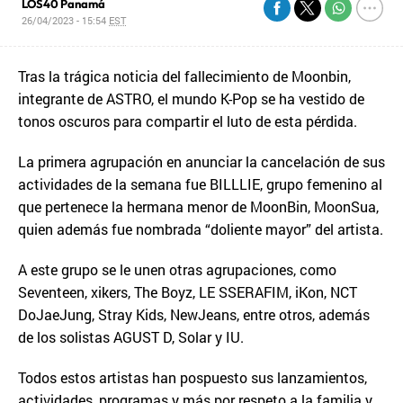
LOS40 Panamá
26/04/2023 - 15:54
EST
Tras la trágica noticia del fallecimiento de Moonbin,
integrante de ASTRO, el mundo K-Pop se ha vestido de
tonos oscuros para compartir el luto de esta pérdida.
La primera agrupación en anunciar la cancelación de sus
actividades de la semana fue BILLLIE, grupo femenino al
que pertenece la hermana menor de MoonBin, MoonSua,
quien además fue nombrada “doliente mayor” del artista.
A este grupo se le unen otras agrupaciones, como
Seventeen, xikers, The Boyz, LE SSERAFIM, iKon, NCT
DoJaeJung, Stray Kids, NewJeans, entre otros, además
de los solistas AGUST D, Solar y IU.
Todos estos artistas han pospuesto sus lanzamientos,
actividades, programas y más por respeto a la familia y