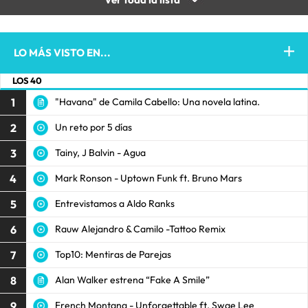
LO MÁS VISTO EN...
LOS 40
1
"Havana" de Camila Cabello: Una novela latina.
2
Un reto por 5 días
3
Tainy, J Balvin - Agua
4
Mark Ronson - Uptown Funk ft. Bruno Mars
5
Entrevistamos a Aldo Ranks
6
Rauw Alejandro & Camilo -Tattoo Remix
7
Top10: Mentiras de Parejas
8
Alan Walker estrena “Fake A Smile”
9
French Montana - Unforgettable ft. Swae Lee