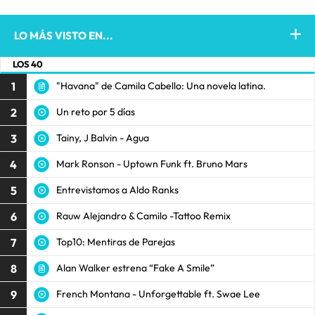
LO MÁS VISTO EN...
LOS 40
1
"Havana" de Camila Cabello: Una novela latina.
2
Un reto por 5 días
3
Tainy, J Balvin - Agua
4
Mark Ronson - Uptown Funk ft. Bruno Mars
5
Entrevistamos a Aldo Ranks
6
Rauw Alejandro & Camilo -Tattoo Remix
7
Top10: Mentiras de Parejas
8
Alan Walker estrena “Fake A Smile”
9
French Montana - Unforgettable ft. Swae Lee