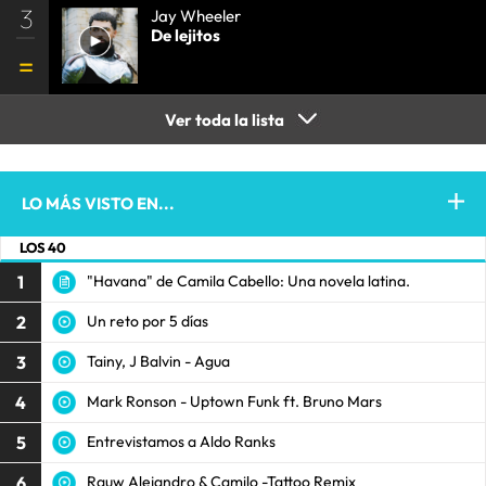
3
Jay Wheeler
De lejitos
Ver toda la lista
LO MÁS VISTO EN...
LOS 40
1
"Havana" de Camila Cabello: Una novela latina.
2
Un reto por 5 días
3
Tainy, J Balvin - Agua
4
Mark Ronson - Uptown Funk ft. Bruno Mars
5
Entrevistamos a Aldo Ranks
6
Rauw Alejandro & Camilo -Tattoo Remix