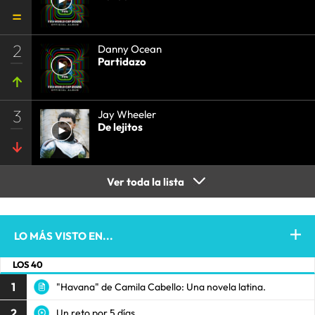
2
Danny Ocean
Partidazo
3
Jay Wheeler
De lejitos
Ver toda la lista
LO MÁS VISTO EN...
LOS 40
1
"Havana" de Camila Cabello: Una novela latina.
2
Un reto por 5 días