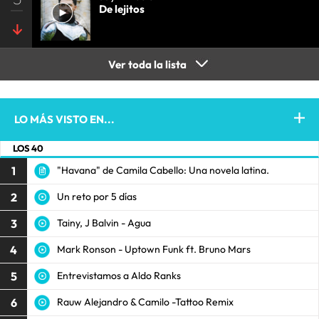
De lejitos
Ver toda la lista
LO MÁS VISTO EN...
LOS 40
1
"Havana" de Camila Cabello: Una novela latina.
2
Un reto por 5 días
3
Tainy, J Balvin - Agua
4
Mark Ronson - Uptown Funk ft. Bruno Mars
5
Entrevistamos a Aldo Ranks
6
Rauw Alejandro & Camilo -Tattoo Remix