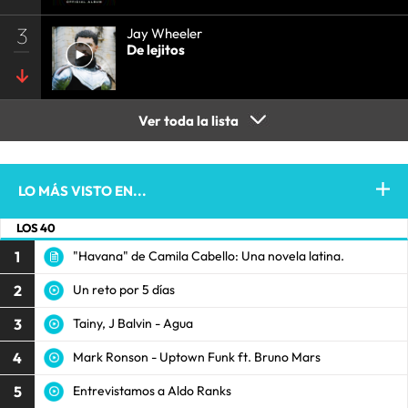
3
Jay Wheeler
De lejitos
Ver toda la lista
LO MÁS VISTO EN...
LOS 40
1
"Havana" de Camila Cabello: Una novela latina.
2
Un reto por 5 días
3
Tainy, J Balvin - Agua
4
Mark Ronson - Uptown Funk ft. Bruno Mars
5
Entrevistamos a Aldo Ranks