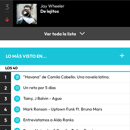
3
Jay Wheeler
De lejitos
Ver toda la lista
LO MÁS VISTO EN...
LOS 40
1
"Havana" de Camila Cabello: Una novela latina.
2
Un reto por 5 días
3
Tainy, J Balvin - Agua
4
Mark Ronson - Uptown Funk ft. Bruno Mars
5
Entrevistamos a Aldo Ranks