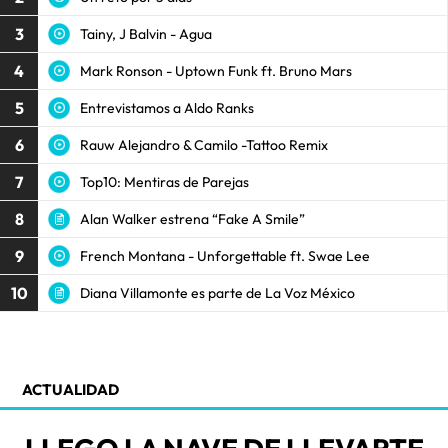
3
Tainy, J Balvin - Agua
4
Mark Ronson - Uptown Funk ft. Bruno Mars
5
Entrevistamos a Aldo Ranks
6
Rauw Alejandro & Camilo -Tattoo Remix
7
Top10: Mentiras de Parejas
8
Alan Walker estrena “Fake A Smile”
9
French Montana - Unforgettable ft. Swae Lee
10
Diana Villamonte es parte de La Voz México
ACTUALIDAD