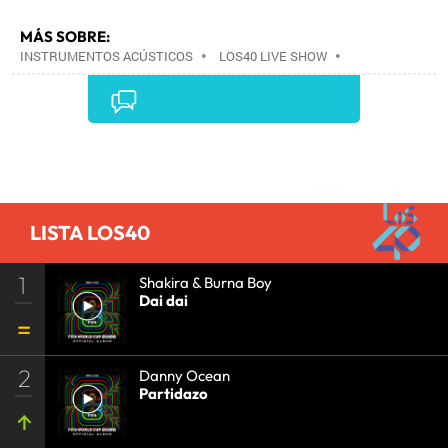
MÁS SOBRE:
INSTRUMENTOS ACÚSTICOS
•
LOS40 LIVE SHOW
•
CONCIERTOS
•
LOS40
•
EVENTOS MUSICALES
•
PRISA RADIO
•
AGENDA CULTURAL
•
RADIO
•
AGENDA
•
PRISA MEDIA
•
MÚSICA
•
GRUPO
PRISA
•
EVENTOS
•
CULTURA
•
GRUPO
Comentarios
COMUNICACIÓN
•
SOCIEDAD
•
MEDIOS
COMUNICACIÓN
•
COMUNICACIÓN
•
LISTA LOS40
1
Shakira & Burna Boy
Dai dai
2
Danny Ocean
Partidazo