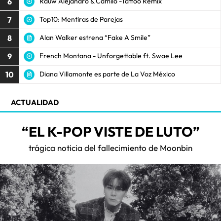
6
Rauw Alejandro & Camilo -Tattoo Remix
7
Top10: Mentiras de Parejas
8
Alan Walker estrena “Fake A Smile”
9
French Montana - Unforgettable ft. Swae Lee
10
Diana Villamonte es parte de La Voz México
ACTUALIDAD
“EL K-POP VISTE DE LUTO”
trágica noticia del fallecimiento de Moonbin