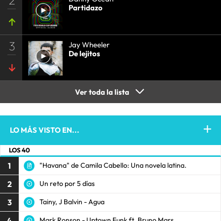
Partidazo
3
Jay Wheeler
De lejitos
Ver toda la lista
LO MÁS VISTO EN...
LOS 40
1
"Havana" de Camila Cabello: Una novela latina.
2
Un reto por 5 días
3
Tainy, J Balvin - Agua
4
Mark Ronson - Uptown Funk ft. Bruno Mars