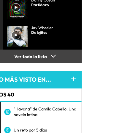
Danny Ocean
Partidazo
Jay Wheeler
De lejitos
Ver toda la lista
O MÁS VISTO EN...
OS 40
"Havana" de Camila Cabello: Una
novela latina.
Un reto por 5 días