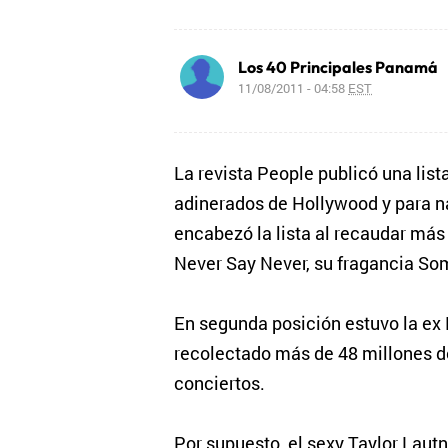
Los 40 Principales Panamá
11/08/2011 - 04:58
EST
La revista People publicó una lis
adinerados de Hollywood y para na
encabezó la lista al recaudar más 
Never Say Never, su fragancia So
En segunda posición estuvo la ex
recolectado más de 48 millones d
conciertos.
Por supuesto, el sexy Taylor Lautn