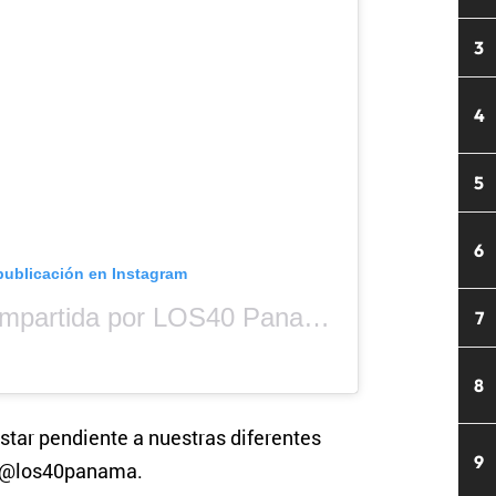
3
4
5
6
publicación en Instagram
Una publicación compartida por LOS40 Panamá (@los40panama)
7
8
star pendiente a nuestras diferentes
9
s @los40panama.