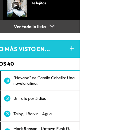
De lejitos
Ver toda la lista
O MÁS VISTO EN...
OS 40
"Havana" de Camila Cabello: Una
novela latina.
Un reto por 5 días
Tainy, J Balvin - Agua
Mark Ronson - Uptown Funk ft.