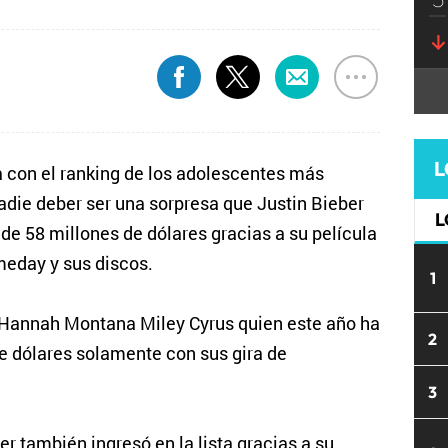
L
ta con el ranking de los adolescentes más
die deber ser una sorpresa que Justin Bieber
L
de 58 millones de dólares gracias a su película
meday y sus discos.
1
 Hannah Montana Miley Cyrus quien este año ha
2
e dólares solamente con sus gira de
3
er también ingresó en la lista gracias a su