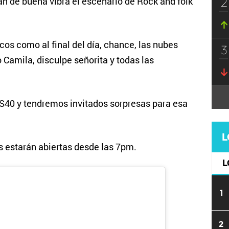
2
an de buena vibra el escenario de Rock and folk
cos como al final del día, chance, las nubes
3
Camila, disculpe señorita y todas las
OS40 y tendremos invitados sorpresas para esa
L
s estarán abiertas desde las 7pm.
L
1
2