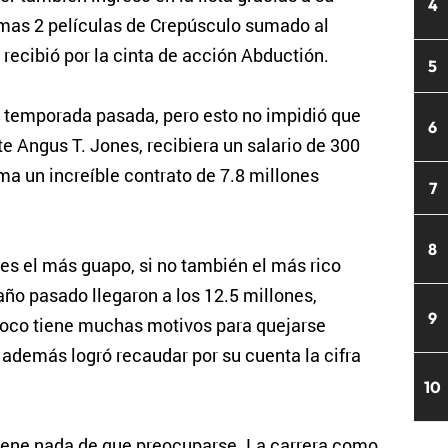
4
timas 2 películas de Crepúsculo sumado al
 recibió por la cinta de acción Abductión.
5
 temporada pasada, pero esto no impidió que
6
te Angus T. Jones, recibiera un salario de 300
ma un increíble contrato de 7.8 millones
7
8
 es el más guapo, si no también el más rico
año pasado llegaron a los 12.5 millones,
9
co tiene muchas motivos para quejarse
 además logró recaudar por su cuenta la cifra
10
tiene nada de que preocuparse. La carrera como