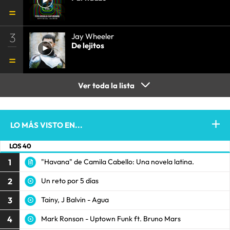
3
Jay Wheeler
De lejitos
Ver toda la lista
LO MÁS VISTO EN...
LOS 40
1
"Havana" de Camila Cabello: Una novela latina.
2
Un reto por 5 días
3
Tainy, J Balvin - Agua
4
Mark Ronson - Uptown Funk ft. Bruno Mars