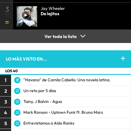
3
Jay Wheeler
De lejitos
Ver toda la lista
LO MÁS VISTO EN...
LOS 40
1
"Havana" de Camila Cabello: Una novela latina.
2
Un reto por 5 días
3
Tainy, J Balvin - Agua
4
Mark Ronson - Uptown Funk ft. Bruno Mars
5
Entrevistamos a Aldo Ranks