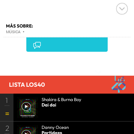
MÁS SOBRE:
MÚSICA
•
Comentarios
LISTA LOS40
1
Shakira & Burna Boy
Dai dai
2
Danny Ocean
Partidazo