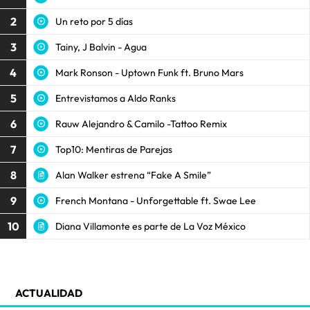
2
Un reto por 5 días
3
Tainy, J Balvin - Agua
4
Mark Ronson - Uptown Funk ft. Bruno Mars
5
Entrevistamos a Aldo Ranks
6
Rauw Alejandro & Camilo -Tattoo Remix
7
Top10: Mentiras de Parejas
8
Alan Walker estrena “Fake A Smile”
9
French Montana - Unforgettable ft. Swae Lee
10
Diana Villamonte es parte de La Voz México
ACTUALIDAD