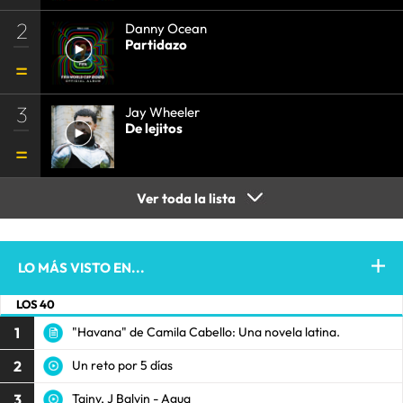
2
Danny Ocean
Partidazo
3
Jay Wheeler
De lejitos
Ver toda la lista
LO MÁS VISTO EN...
LOS 40
1
"Havana" de Camila Cabello: Una novela latina.
2
Un reto por 5 días
3
Tainy, J Balvin - Agua