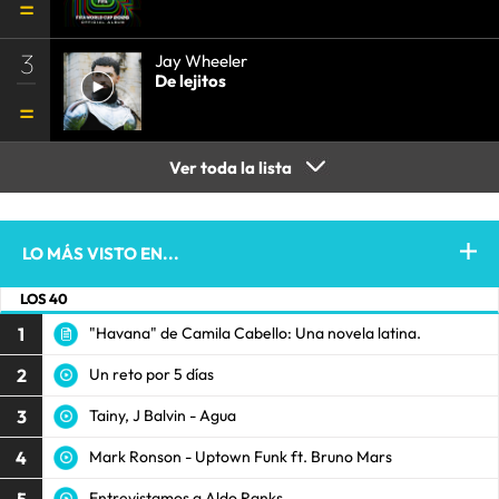
3
Jay Wheeler
De lejitos
Ver toda la lista
LO MÁS VISTO EN...
LOS 40
1
"Havana" de Camila Cabello: Una novela latina.
2
Un reto por 5 días
3
Tainy, J Balvin - Agua
4
Mark Ronson - Uptown Funk ft. Bruno Mars
5
Entrevistamos a Aldo Ranks