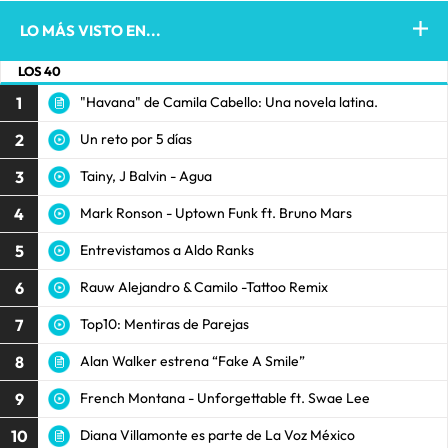
LO MÁS VISTO EN...
LOS 40
1
"Havana" de Camila Cabello: Una novela latina.
2
Un reto por 5 días
3
Tainy, J Balvin - Agua
4
Mark Ronson - Uptown Funk ft. Bruno Mars
5
Entrevistamos a Aldo Ranks
6
Rauw Alejandro & Camilo -Tattoo Remix
7
Top10: Mentiras de Parejas
8
Alan Walker estrena “Fake A Smile”
9
French Montana - Unforgettable ft. Swae Lee
10
Diana Villamonte es parte de La Voz México