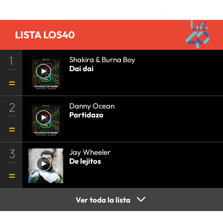
•
GRUPO COMUNICACIÓN
•
SOCIEDAD
•
MEDIOS
COMUNICACIÓN
•
COMUNICACIÓN
•
LISTA LOS40
1
Shakira & Burna Boy
Dai dai
2
Danny Ocean
Partidazo
3
Jay Wheeler
De lejitos
Ver toda la lista