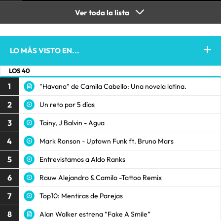
Ver toda la lista
LO MÁS VISTO EN...
LOS 40
1
"Havana" de Camila Cabello: Una novela latina.
2
Un reto por 5 días
3
Tainy, J Balvin - Agua
4
Mark Ronson - Uptown Funk ft. Bruno Mars
5
Entrevistamos a Aldo Ranks
6
Rauw Alejandro & Camilo -Tattoo Remix
7
Top10: Mentiras de Parejas
8
Alan Walker estrena “Fake A Smile”