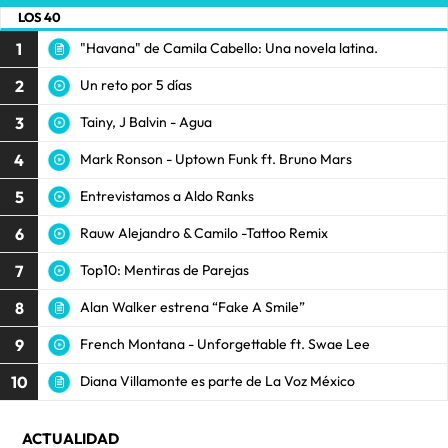
LOS 40
1
"Havana" de Camila Cabello: Una novela latina.
2
Un reto por 5 días
3
Tainy, J Balvin - Agua
4
Mark Ronson - Uptown Funk ft. Bruno Mars
5
Entrevistamos a Aldo Ranks
6
Rauw Alejandro & Camilo -Tattoo Remix
7
Top10: Mentiras de Parejas
8
Alan Walker estrena “Fake A Smile”
9
French Montana - Unforgettable ft. Swae Lee
10
Diana Villamonte es parte de La Voz México
ACTUALIDAD