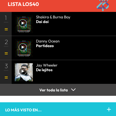
LISTA LOS40
1
Shakira & Burna Boy
Dai dai
2
Danny Ocean
Partidazo
3
Jay Wheeler
De lejitos
Ver toda la lista
LO MÁS VISTO EN...