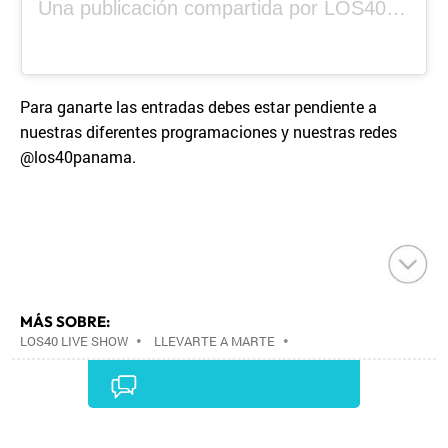
Una publicación compartida por LOS40 Panamá (@los40panama)
Para ganarte las entradas debes estar pendiente a
nuestras diferentes programaciones y nuestras redes
@los40panama.
MÁS SOBRE:
LOS40 LIVE SHOW
•
LLEVARTE A MARTE
•
CONCIERTOS
•
LOS40
•
GRUPOS MÚSICA
•
EVENTOS MUSICALES
•
PRISA RADIO
•
AGENDA
CULTURAL
•
RADIO
•
AGENDA
•
PRISA MEDIA
•
MÚSICA
•
GRUPO PRISA
•
EVENTOS
•
CULTURA
Comentarios