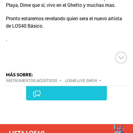
Playa, Dime que si, vivo en el Ghetto y muchas mas.
Pronto estaremos revelando quien sera el nuevo artista
de LOS40 Básico.
.
MÁS SOBRE:
INSTRUMENTOS ACÚSTICOS
•
LOS40 LIVE SHOW
•
CONCIERTOS
•
LOS40
•
EVENTOS MUSICALES
•
PRISA RADIO
•
AGENDA CULTURAL
•
RADIO
•
AGENDA
•
PRISA MEDIA
•
MÚSICA
•
GRUPO
PRISA
•
EVENTOS
•
CULTURA
•
GRUPO
Comentarios
COMUNICACIÓN
•
SOCIEDAD
•
MEDIOS
COMUNICACIÓN
•
COMUNICACIÓN
•
LISTA LOS40