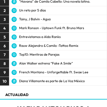
1
"Havana" de Camila Cabello: Una novela latina.
2
Un reto por 5 días
3
Tainy, J Balvin - Agua
4
Mark Ronson - Uptown Funk ft. Bruno Mars
5
Entrevistamos a Aldo Ranks
6
Rauw Alejandro & Camilo -Tattoo Remix
7
Top10: Mentiras de Parejas
8
Alan Walker estrena “Fake A Smile”
9
French Montana - Unforgettable ft. Swae Lee
10
Diana Villamonte es parte de La Voz México
ACTUALIDAD