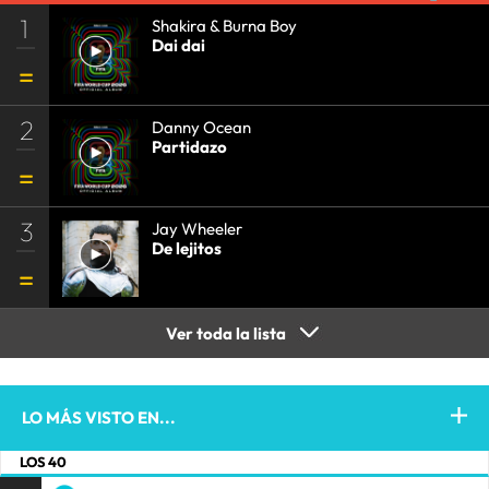
1
Shakira & Burna Boy
Dai dai
2
Danny Ocean
Partidazo
3
Jay Wheeler
De lejitos
Ver toda la lista
LO MÁS VISTO EN...
LOS 40