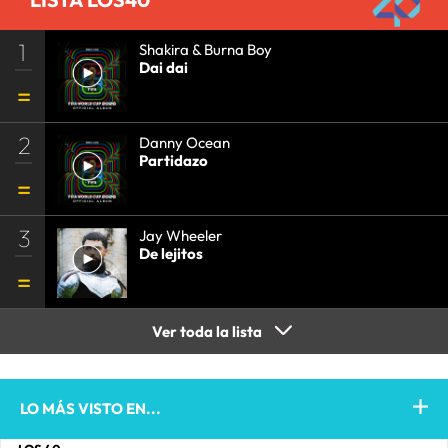
1
Shakira & Burna Boy
Dai dai
2
Danny Ocean
Partidazo
3
Jay Wheeler
De lejitos
Ver toda la lista
LO MÁS VISTO EN...