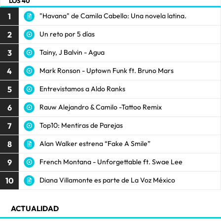
LOS 40
1
"Havana" de Camila Cabello: Una novela latina.
2
Un reto por 5 días
3
Tainy, J Balvin - Agua
4
Mark Ronson - Uptown Funk ft. Bruno Mars
5
Entrevistamos a Aldo Ranks
6
Rauw Alejandro & Camilo -Tattoo Remix
7
Top10: Mentiras de Parejas
8
Alan Walker estrena “Fake A Smile”
9
French Montana - Unforgettable ft. Swae Lee
10
Diana Villamonte es parte de La Voz México
ACTUALIDAD