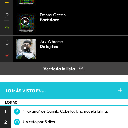
2
Danny Ocean
Partidazo
3
Jay Wheeler
De lejitos
Ver toda la lista
LO MÁS VISTO EN...
LOS 40
1
"Havana" de Camila Cabello: Una novela latina.
2
Un reto por 5 días