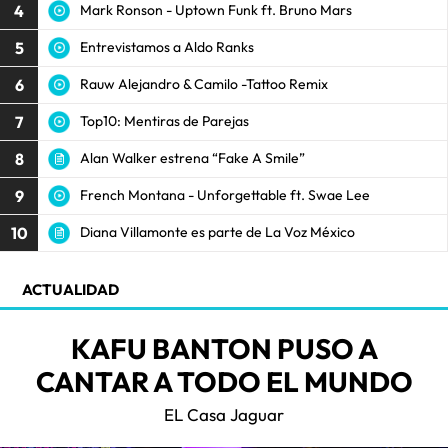
4
Mark Ronson - Uptown Funk ft. Bruno Mars
5
Entrevistamos a Aldo Ranks
6
Rauw Alejandro & Camilo -Tattoo Remix
7
Top10: Mentiras de Parejas
8
Alan Walker estrena “Fake A Smile”
9
French Montana - Unforgettable ft. Swae Lee
10
Diana Villamonte es parte de La Voz México
ACTUALIDAD
KAFU BANTON PUSO A
CANTAR A TODO EL MUNDO
EL Casa Jaguar