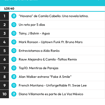
LOS 40
1
"Havana" de Camila Cabello: Una novela latina.
2
Un reto por 5 días
3
Tainy, J Balvin - Agua
4
Mark Ronson - Uptown Funk ft. Bruno Mars
5
Entrevistamos a Aldo Ranks
6
Rauw Alejandro & Camilo -Tattoo Remix
7
Top10: Mentiras de Parejas
8
Alan Walker estrena “Fake A Smile”
9
French Montana - Unforgettable ft. Swae Lee
10
Diana Villamonte es parte de La Voz México