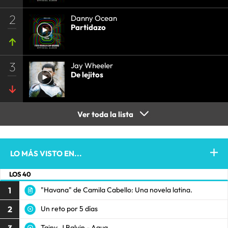
2
Danny Ocean
Partidazo
3
Jay Wheeler
De lejitos
Ver toda la lista
LO MÁS VISTO EN...
LOS 40
1
"Havana" de Camila Cabello: Una novela latina.
2
Un reto por 5 días
3
Tainy, J Balvin - Agua