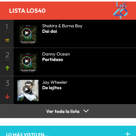
LISTA LOS40
1
Shakira & Burna Boy
Dai dai
2
Danny Ocean
Partidazo
3
Jay Wheeler
De lejitos
Ver toda la lista
LO MÁS VISTO EN...