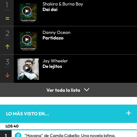
1
Shakira & Burna Boy
Dai dai
2
Danny Ocean
Partidazo
3
Jay Wheeler
De lejitos
Ver toda la lista
LO MÁS VISTO EN...
LOS 40
1
"Havana" de Camila Cabello: Una novela latina.