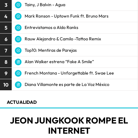
3
Tainy, J Balvin - Agua
4
Mark Ronson - Uptown Funk ft. Bruno Mars
5
Entrevistamos a Aldo Ranks
6
Rauw Alejandro & Camilo -Tattoo Remix
7
Top10: Mentiras de Parejas
8
Alan Walker estrena “Fake A Smile”
9
French Montana - Unforgettable ft. Swae Lee
10
Diana Villamonte es parte de La Voz México
ACTUALIDAD
JEON JUNGKOOK ROMPE EL
INTERNET