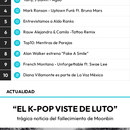
4
Mark Ronson - Uptown Funk ft. Bruno Mars
5
Entrevistamos a Aldo Ranks
6
Rauw Alejandro & Camilo -Tattoo Remix
7
Top10: Mentiras de Parejas
8
Alan Walker estrena “Fake A Smile”
9
French Montana - Unforgettable ft. Swae Lee
10
Diana Villamonte es parte de La Voz México
ACTUALIDAD
“EL K-POP VISTE DE LUTO”
trágica noticia del fallecimiento de Moonbin