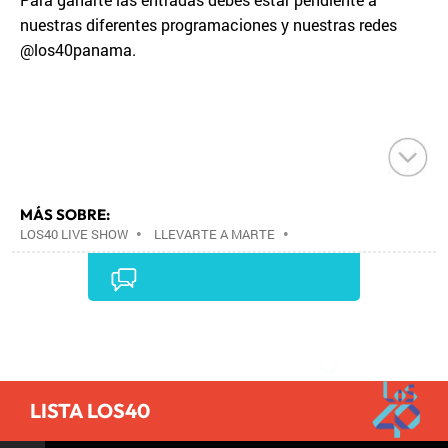
nuestras diferentes programaciones y nuestras redes
@los40panama.
MÁS SOBRE:
LOS40 LIVE SHOW
•
LLEVARTE A MARTE
•
CONCIERTOS
•
LOS40
•
GRUPOS MÚSICA
•
EVENTOS MUSICALES
•
PRISA RADIO
•
AGENDA
CULTURAL
•
RADIO
•
AGENDA
•
PRISA MEDIA
•
MÚSICA
•
GRUPO PRISA
•
EVENTOS
•
CULTURA
Comentarios
•
GRUPO COMUNICACIÓN
•
SOCIEDAD
•
MEDIOS
COMUNICACIÓN
•
COMUNICACIÓN
•
LISTA LOS40