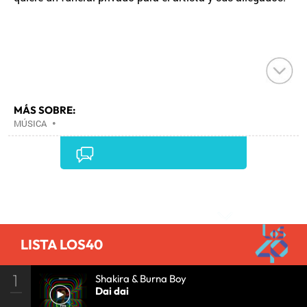
MÁS SOBRE:
MÚSICA
•
Comentarios
LISTA LOS40
1
Shakira & Burna Boy
Dai dai