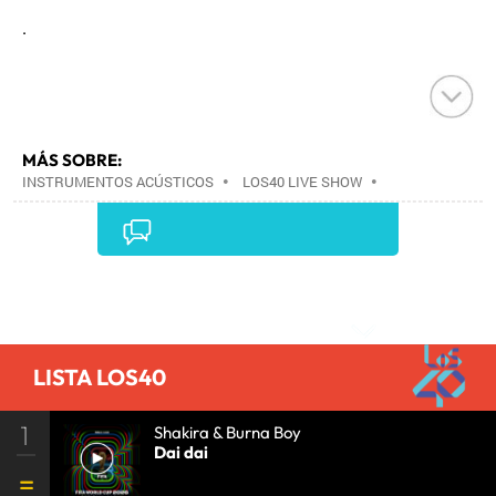
.
MÁS SOBRE:
INSTRUMENTOS ACÚSTICOS
•
LOS40 LIVE SHOW
•
CONCIERTOS
•
LOS40
•
EVENTOS MUSICALES
•
PRISA RADIO
•
AGENDA CULTURAL
•
RADIO
•
AGENDA
•
PRISA MEDIA
•
MÚSICA
•
GRUPO
PRISA
•
EVENTOS
•
CULTURA
•
GRUPO
Comentarios
COMUNICACIÓN
•
SOCIEDAD
•
MEDIOS
COMUNICACIÓN
•
COMUNICACIÓN
•
LISTA LOS40
1
Shakira & Burna Boy
Dai dai