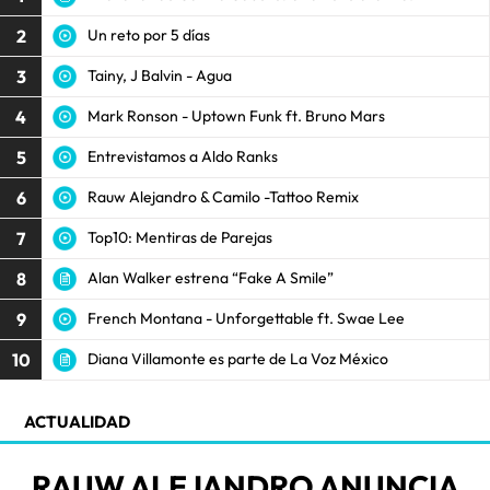
2
Un reto por 5 días
3
Tainy, J Balvin - Agua
4
Mark Ronson - Uptown Funk ft. Bruno Mars
5
Entrevistamos a Aldo Ranks
6
Rauw Alejandro & Camilo -Tattoo Remix
7
Top10: Mentiras de Parejas
8
Alan Walker estrena “Fake A Smile”
9
French Montana - Unforgettable ft. Swae Lee
10
Diana Villamonte es parte de La Voz México
ACTUALIDAD
RAUW ALEJANDRO ANUNCIA