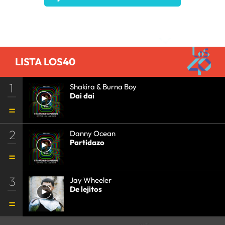
AGENDA
•
PRISA MEDIA
•
MÚSICA
•
GRUPO
PRISA
•
EVENTOS
•
CULTURA
•
GRUPO
Comentarios
COMUNICACIÓN
•
SOCIEDAD
•
MEDIOS
COMUNICACIÓN
•
COMUNICACIÓN
•
LISTA LOS40
1
Shakira & Burna Boy
Dai dai
2
Danny Ocean
Partidazo
3
Jay Wheeler
De lejitos