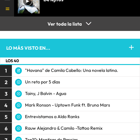
Ver toda la lista
LO MÁS VISTO EN...
LOS 40
1
"Havana" de Camila Cabello: Una novela latina.
2
Un reto por 5 días
3
Tainy, J Balvin - Agua
4
Mark Ronson - Uptown Funk ft. Bruno Mars
5
Entrevistamos a Aldo Ranks
6
Rauw Alejandro & Camilo -Tattoo Remix
7
Top10: Mentiras de Parejas