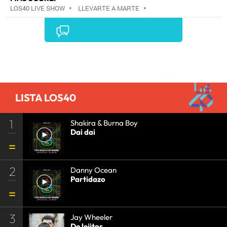
LOS40 LIVE SHOW
•
LLEVARTE A MARTE
•
CONCIERTOS
•
LOS40
•
GRUPOS MÚSICA
•
EVENTOS MUSICALES
•
PRISA RADIO
•
AGENDA
CULTURAL
•
RADIO
•
AGENDA
•
PRISA MEDIA
•
MÚSICA
•
GRUPO PRISA
•
EVENTOS
•
CULTURA
Comentarios
•
GRUPO COMUNICACIÓN
•
SOCIEDAD
•
MEDIOS
COMUNICACIÓN
•
COMUNICACIÓN
•
LISTA LOS40
1
Shakira & Burna Boy
Dai dai
2
Danny Ocean
Partidazo
3
Jay Wheeler
De lejitos