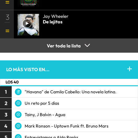
3
Jay Wheeler
De lejitos
Ver toda la lista
LO MÁS VISTO EN...
LOS 40
1
"Havana" de Camila Cabello: Una novela latina.
2
Un reto por 5 días
3
Tainy, J Balvin - Agua
4
Mark Ronson - Uptown Funk ft. Bruno Mars
5
Entrevistamos a Aldo Ranks