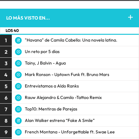
LO MÁS VISTO EN...
LOS 40
1
"Havana" de Camila Cabello: Una novela latina.
2
Un reto por 5 días
3
Tainy, J Balvin - Agua
4
Mark Ronson - Uptown Funk ft. Bruno Mars
5
Entrevistamos a Aldo Ranks
6
Rauw Alejandro & Camilo -Tattoo Remix
7
Top10: Mentiras de Parejas
8
Alan Walker estrena “Fake A Smile”
9
French Montana - Unforgettable ft. Swae Lee