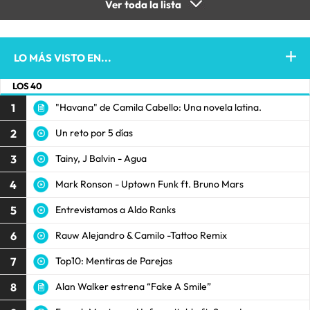
Ver toda la lista
LO MÁS VISTO EN...
LOS 40
1
"Havana" de Camila Cabello: Una novela latina.
2
Un reto por 5 días
3
Tainy, J Balvin - Agua
4
Mark Ronson - Uptown Funk ft. Bruno Mars
5
Entrevistamos a Aldo Ranks
6
Rauw Alejandro & Camilo -Tattoo Remix
7
Top10: Mentiras de Parejas
8
Alan Walker estrena “Fake A Smile”