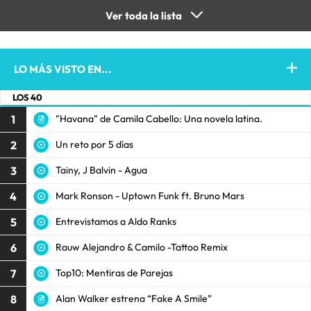
Ver toda la lista
LO MÁS VISTO EN...
LOS 40
1
"Havana" de Camila Cabello: Una novela latina.
2
Un reto por 5 días
3
Tainy, J Balvin - Agua
4
Mark Ronson - Uptown Funk ft. Bruno Mars
5
Entrevistamos a Aldo Ranks
6
Rauw Alejandro & Camilo -Tattoo Remix
7
Top10: Mentiras de Parejas
8
Alan Walker estrena “Fake A Smile”