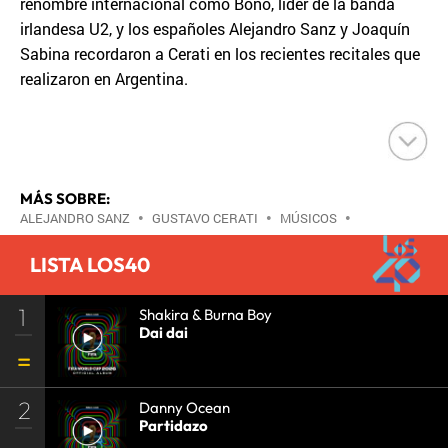
renombre internacional como Bono, líder de la banda
irlandesa U2, y los españoles Alejandro Sanz y Joaquín
Sabina recordaron a Cerati en los recientes recitales que
realizaron en Argentina.
MÁS SOBRE:
ALEJANDRO SANZ
•
GUSTAVO CERATI
•
MÚSICOS
•
CANTAUTORES
•
GENTE
•
SOCIEDAD
•
MÚSICA
•
LISTA LOS40
1
Shakira & Burna Boy
Dai dai
2
Danny Ocean
Partidazo