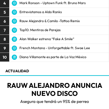
4
Mark Ronson - Uptown Funk ft. Bruno Mars
5
Entrevistamos a Aldo Ranks
6
Rauw Alejandro & Camilo -Tattoo Remix
7
Top10: Mentiras de Parejas
8
Alan Walker estrena “Fake A Smile”
9
French Montana - Unforgettable ft. Swae Lee
10
Diana Villamonte es parte de La Voz México
ACTUALIDAD
RAUW ALEJANDRO ANUNCIA
NUEVO DISCO
Asegura que tendrá un 95% de perreo