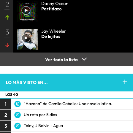
2
Danny Ocean
Partidazo
3
Jay Wheeler
De lejitos
Ver toda la lista
LO MÁS VISTO EN...
LOS 40
1
"Havana" de Camila Cabello: Una novela latina.
2
Un reto por 5 días
3
Tainy, J Balvin - Agua