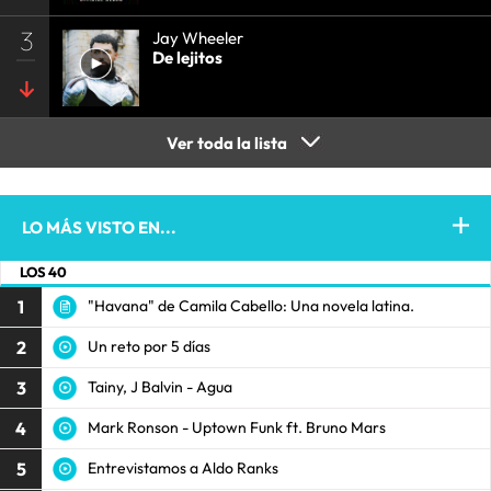
3
Jay Wheeler
De lejitos
Ver toda la lista
LO MÁS VISTO EN...
LOS 40
1
"Havana" de Camila Cabello: Una novela latina.
2
Un reto por 5 días
3
Tainy, J Balvin - Agua
4
Mark Ronson - Uptown Funk ft. Bruno Mars
5
Entrevistamos a Aldo Ranks