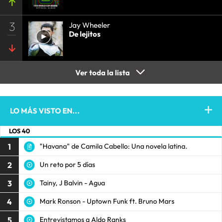
3
Jay Wheeler
De lejitos
Ver toda la lista
LO MÁS VISTO EN...
LOS 40
1
"Havana" de Camila Cabello: Una novela latina.
2
Un reto por 5 días
3
Tainy, J Balvin - Agua
4
Mark Ronson - Uptown Funk ft. Bruno Mars
5
Entrevistamos a Aldo Ranks