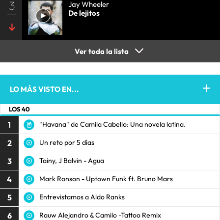
3
Jay Wheeler
De lejitos
Ver toda la lista
LO MÁS VISTO EN...
LOS 40
1
"Havana" de Camila Cabello: Una novela latina.
2
Un reto por 5 días
3
Tainy, J Balvin - Agua
4
Mark Ronson - Uptown Funk ft. Bruno Mars
5
Entrevistamos a Aldo Ranks
6
Rauw Alejandro & Camilo -Tattoo Remix