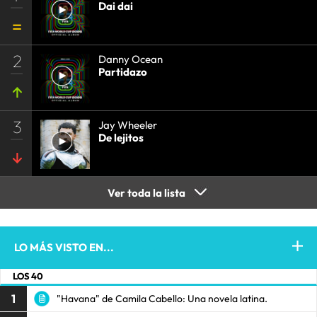
Dai dai
2
Danny Ocean
Partidazo
3
Jay Wheeler
De lejitos
Ver toda la lista
LO MÁS VISTO EN...
LOS 40
1
"Havana" de Camila Cabello: Una novela latina.