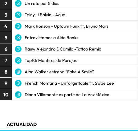
2
Un reto por 5 días
3
Tainy, J Balvin - Agua
4
Mark Ronson - Uptown Funk ft. Bruno Mars
5
Entrevistamos a Aldo Ranks
6
Rauw Alejandro & Camilo -Tattoo Remix
7
Top10: Mentiras de Parejas
8
Alan Walker estrena “Fake A Smile”
9
French Montana - Unforgettable ft. Swae Lee
10
Diana Villamonte es parte de La Voz México
ACTUALIDAD