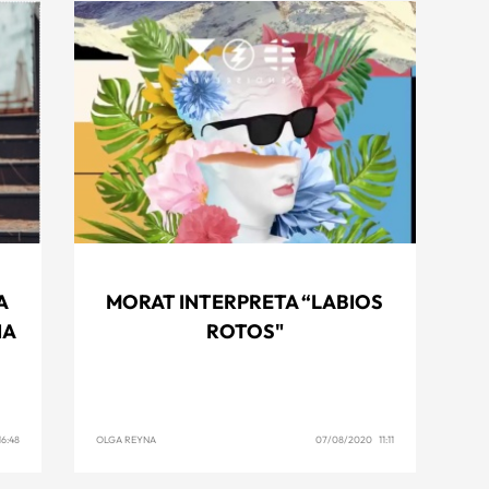
A
MORAT INTERPRETA “LABIOS
IA
ROTOS"
6:48
OLGA REYNA
07/08/2020 11:11