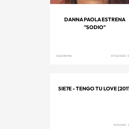
DANNA PAOLA ESTRENA
"SODIO"
OLGA REYNA
07/02/2020 0
SIE7E - TENGO TU LOVE [201
31/12/2010 1