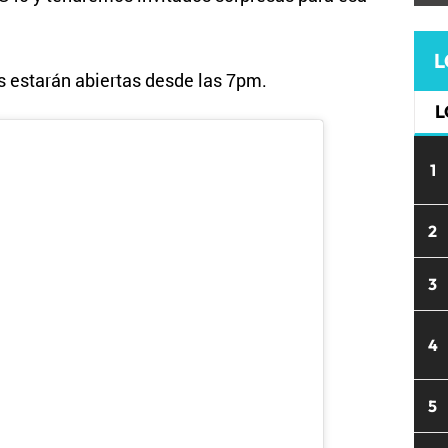
L
s estarán abiertas desde las 7pm.
L
1
2
3
4
5