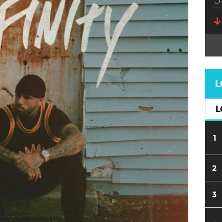
L
L
1
2
3