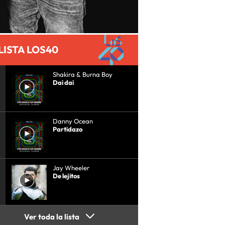
LISTA LOS40
Shakira & Burna Boy
Dai dai
Danny Ocean
Partidazo
Jay Wheeler
De lejitos
Ver toda la lista