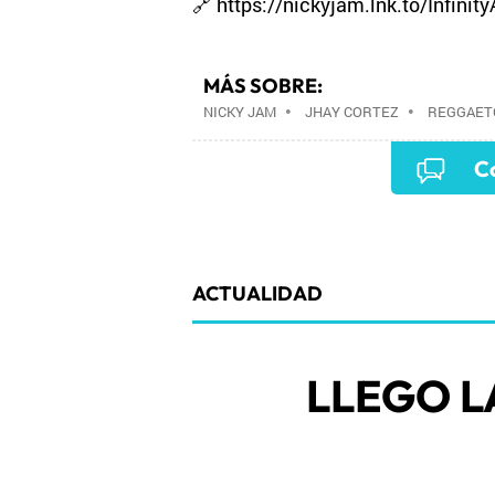
🔗 https://nickyjam.lnk.to/Infinit
MÁS SOBRE:
NICKY JAM
•
JHAY CORTEZ
•
REGGAET
Co
ACTUALIDAD
LLEGO L