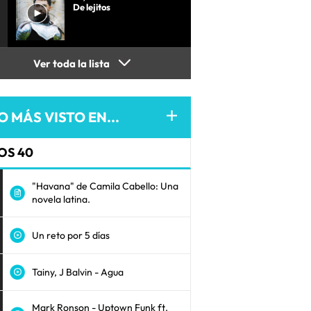
De lejitos
Ver toda la lista
O MÁS VISTO EN...
OS 40
"Havana" de Camila Cabello: Una
novela latina.
Un reto por 5 días
Tainy, J Balvin - Agua
Mark Ronson - Uptown Funk ft.