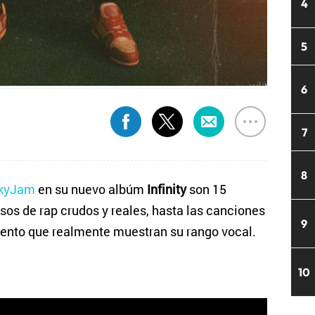
4
5
6
7
8
ckyJam
en su nuevo albúm
Infinity
son 15
os de rap crudos y reales, hasta las canciones
9
lento que realmente muestran su rango vocal.
10