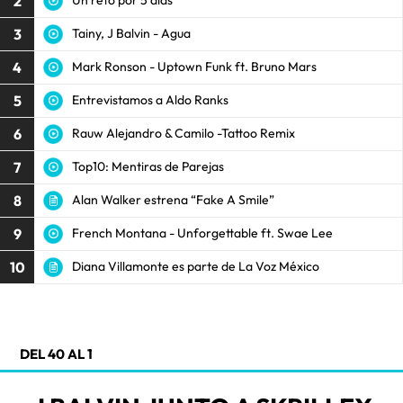
2
Un reto por 5 días
3
Tainy, J Balvin - Agua
4
Mark Ronson - Uptown Funk ft. Bruno Mars
5
Entrevistamos a Aldo Ranks
6
Rauw Alejandro & Camilo -Tattoo Remix
7
Top10: Mentiras de Parejas
8
Alan Walker estrena “Fake A Smile”
9
French Montana - Unforgettable ft. Swae Lee
10
Diana Villamonte es parte de La Voz México
DEL 40 AL 1