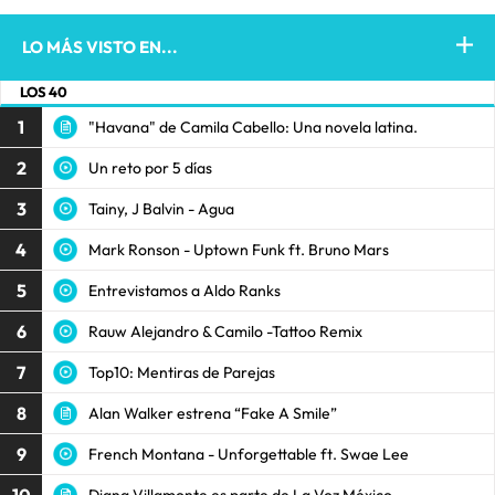
LO MÁS VISTO EN...
LOS 40
1
"Havana" de Camila Cabello: Una novela latina.
2
Un reto por 5 días
3
Tainy, J Balvin - Agua
4
Mark Ronson - Uptown Funk ft. Bruno Mars
5
Entrevistamos a Aldo Ranks
6
Rauw Alejandro & Camilo -Tattoo Remix
7
Top10: Mentiras de Parejas
8
Alan Walker estrena “Fake A Smile”
9
French Montana - Unforgettable ft. Swae Lee
Diana Villamonte es parte de La Voz México