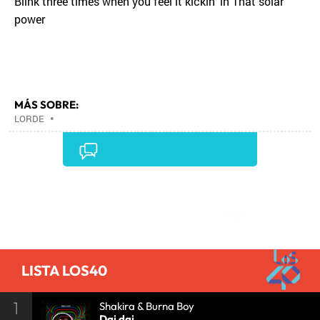
Blink three times when you feel it kickin’ in That solar
power
MÁS SOBRE:
LORDE
•
Comentarios
LISTA LOS40
1
Shakira & Burna Boy
Dai dai