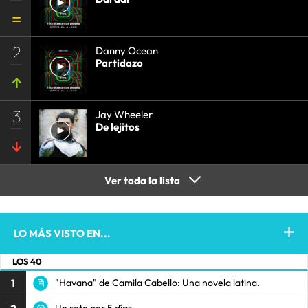
2
Danny Ocean
Partidazo
3
Jay Wheeler
De lejitos
Ver toda la lista
LO MÁS VISTO EN...
LOS 40
1
"Havana" de Camila Cabello: Una novela latina.