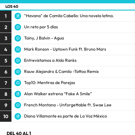
LOS 40
1
"Havana" de Camila Cabello: Una novela latina.
2
Un reto por 5 días
3
Tainy, J Balvin - Agua
4
Mark Ronson - Uptown Funk ft. Bruno Mars
5
Entrevistamos a Aldo Ranks
6
Rauw Alejandro & Camilo -Tattoo Remix
7
Top10: Mentiras de Parejas
8
Alan Walker estrena “Fake A Smile”
9
French Montana - Unforgettable ft. Swae Lee
10
Diana Villamonte es parte de La Voz México
DEL 40 AL 1