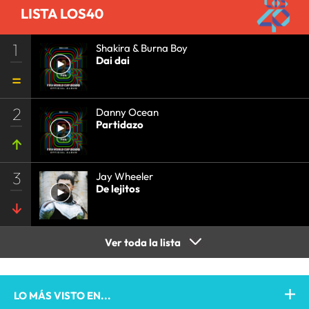
LISTA LOS40
1
Shakira & Burna Boy
Dai dai
2
Danny Ocean
Partidazo
3
Jay Wheeler
De lejitos
Ver toda la lista
LO MÁS VISTO EN...