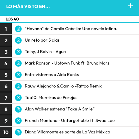
LO MÁS VISTO EN...
LOS 40
1
"Havana" de Camila Cabello: Una novela latina.
2
Un reto por 5 días
3
Tainy, J Balvin - Agua
4
Mark Ronson - Uptown Funk ft. Bruno Mars
5
Entrevistamos a Aldo Ranks
6
Rauw Alejandro & Camilo -Tattoo Remix
7
Top10: Mentiras de Parejas
8
Alan Walker estrena “Fake A Smile”
9
French Montana - Unforgettable ft. Swae Lee
10
Diana Villamonte es parte de La Voz México