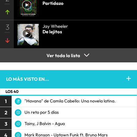
Partidazo
3
Jay Wheeler
De lejitos
Ver toda la lista
LO MÁS VISTO EN...
LOS 40
1
"Havana" de Camila Cabello: Una novela latina.
2
Un reto por 5 días
3
Tainy, J Balvin - Agua
4
Mark Ronson - Uptown Funk ft. Bruno Mars