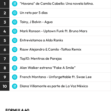
1
"Havana" de Camila Cabello: Una novela latina.
2
Un reto por 5 días
3
Tainy, J Balvin - Agua
4
Mark Ronson - Uptown Funk ft. Bruno Mars
5
Entrevistamos a Aldo Ranks
6
Rauw Alejandro & Camilo -Tattoo Remix
7
Top10: Mentiras de Parejas
8
Alan Walker estrena “Fake A Smile”
9
French Montana - Unforgettable ft. Swae Lee
10
Diana Villamonte es parte de La Voz México
FORMULA 40