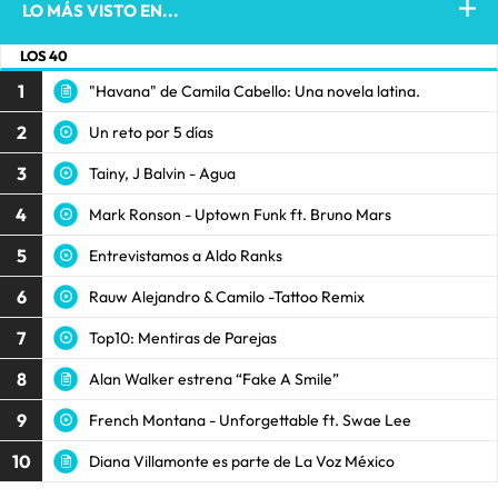
LO MÁS VISTO EN...
LOS 40
1
"Havana" de Camila Cabello: Una novela latina.
2
Un reto por 5 días
3
Tainy, J Balvin - Agua
4
Mark Ronson - Uptown Funk ft. Bruno Mars
5
Entrevistamos a Aldo Ranks
6
Rauw Alejandro & Camilo -Tattoo Remix
7
Top10: Mentiras de Parejas
8
Alan Walker estrena “Fake A Smile”
9
French Montana - Unforgettable ft. Swae Lee
10
Diana Villamonte es parte de La Voz México