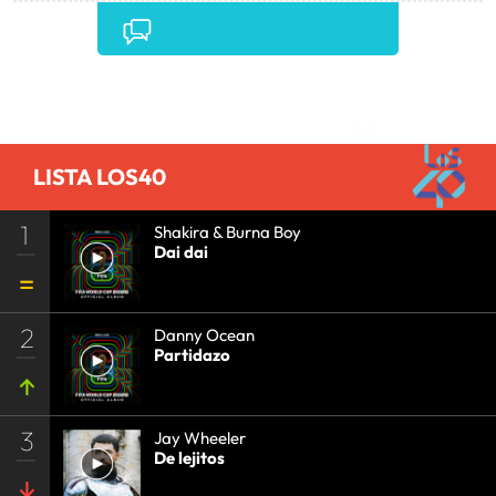
CINE
•
Comentarios
LISTA LOS40
1
Shakira & Burna Boy
Dai dai
2
Danny Ocean
Partidazo
3
Jay Wheeler
De lejitos