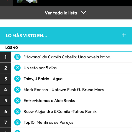
Ver toda la lista
LO MÁS VISTO EN...
LOS 40
1
"Havana" de Camila Cabello: Una novela latina.
2
Un reto por 5 días
3
Tainy, J Balvin - Agua
4
Mark Ronson - Uptown Funk ft. Bruno Mars
5
Entrevistamos a Aldo Ranks
6
Rauw Alejandro & Camilo -Tattoo Remix
7
Top10: Mentiras de Parejas