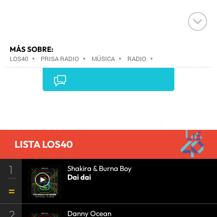
MÁS SOBRE:
LOS40
•
PRISA RADIO
•
MÚSICA
•
RADIO
•
GRUPO PRISA
•
GRUPO COMUNICACIÓN
•
MEDIOS
COMUNICACIÓN
•
COMUNICACIÓN
•
Comentarios
LISTA LOS40
1
Shakira & Burna Boy
Dai dai
2
Danny Ocean