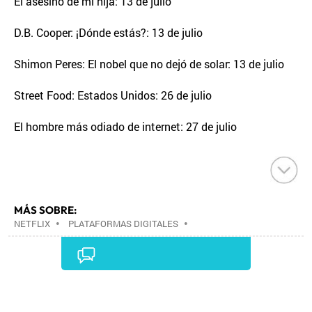
El asesino de mi hija: 13 de julio
D.B. Cooper: ¡Dónde estás?: 13 de julio
Shimon Peres: El nobel que no dejó de solar: 13 de julio
Street Food: Estados Unidos: 26 de julio
El hombre más odiado de internet: 27 de julio
MÁS SOBRE:
NETFLIX
•
PLATAFORMAS DIGITALES
•
TELEVISIÓN IP
•
TELEVISIÓN
•
INTERNET
•
EMPRESAS
•
ECONOMÍA
•
TELECOMUNICACIONES
•
MEDIOS COMUNICACIÓN
•
COMUNICACIONES
•
COMUNICACIÓN
•
Comentarios