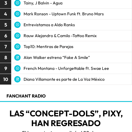
3
Tainy, J Balvin - Agua
4
Mark Ronson - Uptown Funk ft. Bruno Mars
5
Entrevistamos a Aldo Ranks
6
Rauw Alejandro & Camilo -Tattoo Remix
7
Top10: Mentiras de Parejas
8
Alan Walker estrena “Fake A Smile”
9
French Montana - Unforgettable ft. Swae Lee
10
Diana Villamonte es parte de La Voz México
FANCHANT RADIO
LAS “CONCEPT-DOLS”, PIXY,
HAN REGRESADO