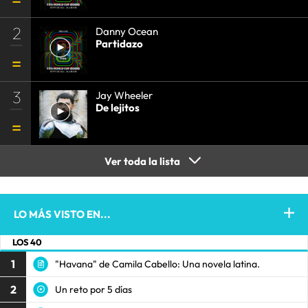
2
Danny Ocean
Partidazo
3
Jay Wheeler
De lejitos
Ver toda la lista
LO MÁS VISTO EN...
LOS 40
1
"Havana" de Camila Cabello: Una novela latina.
2
Un reto por 5 días