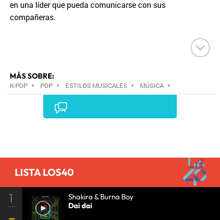
en una líder que pueda comunicarse con sus
compañeras.
MÁS SOBRE:
K-POP
•
POP
•
ESTILOS MUSICALES
•
MÚSICA
•
Comentarios
LISTA LOS40
1
Shakira & Burna Boy
Dai dai