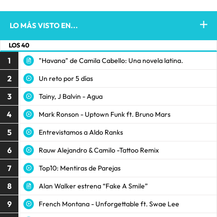
LO MÁS VISTO EN...
LOS 40
1
"Havana" de Camila Cabello: Una novela latina.
2
Un reto por 5 días
3
Tainy, J Balvin - Agua
4
Mark Ronson - Uptown Funk ft. Bruno Mars
5
Entrevistamos a Aldo Ranks
6
Rauw Alejandro & Camilo -Tattoo Remix
7
Top10: Mentiras de Parejas
8
Alan Walker estrena “Fake A Smile”
9
French Montana - Unforgettable ft. Swae Lee