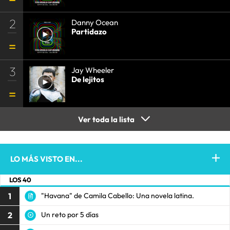
2
Danny Ocean
Partidazo
3
Jay Wheeler
De lejitos
Ver toda la lista
LO MÁS VISTO EN...
LOS 40
1
"Havana" de Camila Cabello: Una novela latina.
2
Un reto por 5 días