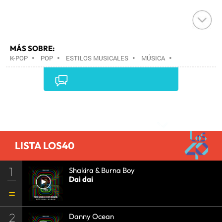
MÁS SOBRE:
K-POP
•
POP
•
ESTILOS MUSICALES
•
MÚSICA
•
Comentarios
LISTA LOS40
1
Shakira & Burna Boy
Dai dai
2
Danny Ocean