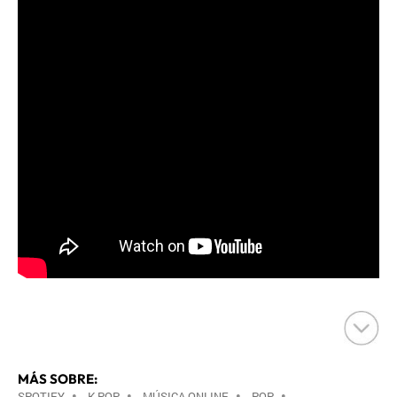
MÁS SOBRE:
SPOTIFY
•
K-POP
•
MÚSICA ONLINE
•
POP
•