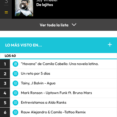
3
De lejitos
Ver toda la lista
LO MÁS VISTO EN...
LOS 40
1
"Havana" de Camila Cabello: Una novela latina.
2
Un reto por 5 días
3
Tainy, J Balvin - Agua
4
Mark Ronson - Uptown Funk ft. Bruno Mars
5
Entrevistamos a Aldo Ranks
6
Rauw Alejandro & Camilo -Tattoo Remix