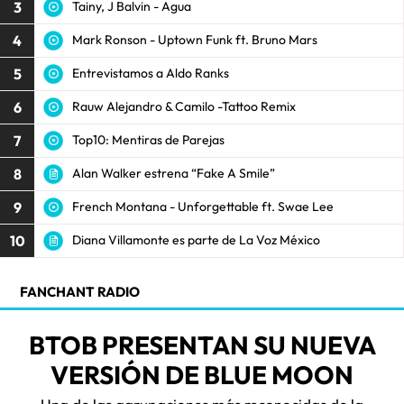
3
Tainy, J Balvin - Agua
4
Mark Ronson - Uptown Funk ft. Bruno Mars
5
Entrevistamos a Aldo Ranks
6
Rauw Alejandro & Camilo -Tattoo Remix
7
Top10: Mentiras de Parejas
8
Alan Walker estrena “Fake A Smile”
9
French Montana - Unforgettable ft. Swae Lee
10
Diana Villamonte es parte de La Voz México
FANCHANT RADIO
BTOB PRESENTAN SU NUEVA
VERSIÓN DE BLUE MOON