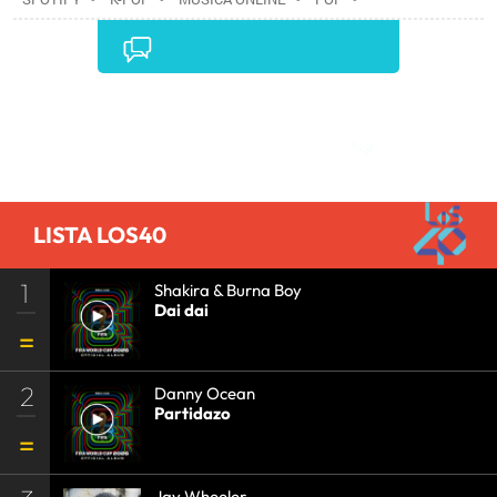
ESTILOS MUSICALES
•
MÚSICA
•
EMPRESAS
•
INTERNET
•
ECONOMÍA
•
TELECOMUNICACIONES
•
COMUNICACIONES
•
Comentarios
LISTA LOS40
1
Shakira & Burna Boy
Dai dai
2
Danny Ocean
Partidazo
Jay Wheeler