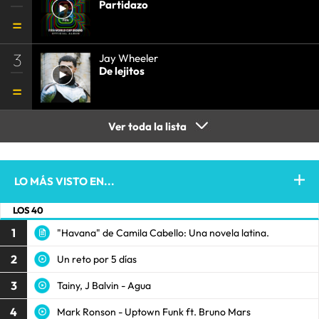
Partidazo
3
Jay Wheeler
De lejitos
Ver toda la lista
LO MÁS VISTO EN...
LOS 40
1
"Havana" de Camila Cabello: Una novela latina.
2
Un reto por 5 días
3
Tainy, J Balvin - Agua
4
Mark Ronson - Uptown Funk ft. Bruno Mars