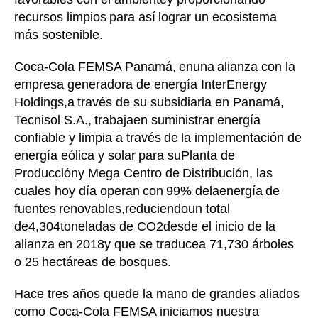
recursos limpios
para así
lograr un ecosistema
más sostenible.
Coca
-
C
ola FEMSA
Panamá
,
en
una
alianza con la
empresa generadora de energía InterEnergy
Holdings
,
a
través de su subsidiaria en Panamá,
Tecnisol S.A.,
trabaja
en suministrar energía
confiable y limpia a través
de
la implementación de
energía eólica y solar
para su
Planta de
Producción
y Mega Centro de
Distribución, las
cuales hoy día operan
con
99
% de
la
ener
gía
de
fuentes
renovable
s
,
reduci
endo
un total
de
4
,
30
4
toneladas de CO2
desde el inicio de la
alianza en 2018
y que se traduce
a 71,730 árboles
o 25
hectáreas de bosques.
Hace tres años que
de la mano de grandes aliados
como Coca
-
Cola FEMSA iniciamos nuestra