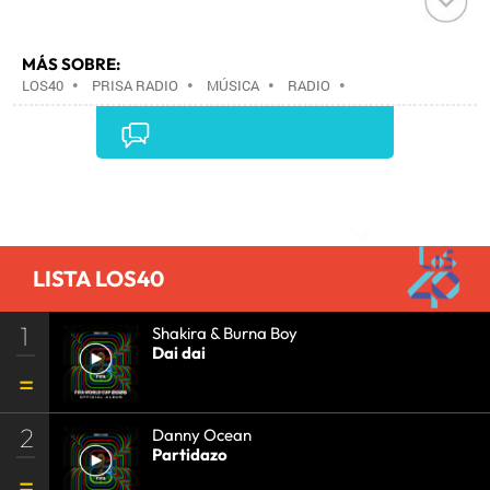
MÁS SOBRE:
LOS40
•
PRISA RADIO
•
MÚSICA
•
RADIO
•
GRUPO PRISA
•
GRUPO COMUNICACIÓN
•
MEDIOS
COMUNICACIÓN
•
COMUNICACIÓN
•
Comentarios
LISTA LOS40
1
Shakira & Burna Boy
Dai dai
2
Danny Ocean
Partidazo