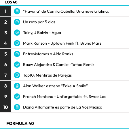
LOS 40
1
"Havana" de Camila Cabello: Una novela latina.
2
Un reto por 5 días
3
Tainy, J Balvin - Agua
4
Mark Ronson - Uptown Funk ft. Bruno Mars
5
Entrevistamos a Aldo Ranks
6
Rauw Alejandro & Camilo -Tattoo Remix
7
Top10: Mentiras de Parejas
8
Alan Walker estrena “Fake A Smile”
9
French Montana - Unforgettable ft. Swae Lee
10
Diana Villamonte es parte de La Voz México
FORMULA 40