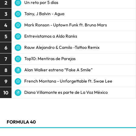
2
Un reto por 5 días
3
Tainy, J Balvin - Agua
4
Mark Ronson - Uptown Funk ft. Bruno Mars
5
Entrevistamos a Aldo Ranks
6
Rauw Alejandro & Camilo -Tattoo Remix
7
Top10: Mentiras de Parejas
8
Alan Walker estrena “Fake A Smile”
9
French Montana - Unforgettable ft. Swae Lee
10
Diana Villamonte es parte de La Voz México
FORMULA 40