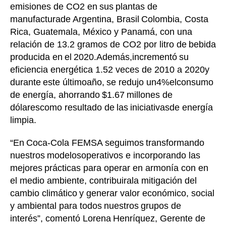
emisiones de CO2 en
sus
plantas de
manufactura
de
Argentina, Brasil
Colombia, Costa
Rica, Guatemala, México y Panamá
, con una
relación de 13.2 gramos de CO2 por litro de
bebida
producida en
el
2020.
Además
,
incrementó
su
eficiencia energética 1.52 veces de 2010 a 2020
y
d
urante
este último
año,
se redujo un
4%
el
consumo
de energía
, ahorrando
$1.67
millones de
dólares
c
omo resultado de
las
iniciativas
de energía
limpia.
“
En
Coca
-
Cola FEMSA s
eguimos
transformando
nuestros
modelos
operativos e incorporando las
mejores
prácticas para operar en armonía con en
el medio ambiente, contribuir
a
la mitigación del
cambio climático
y generar valor económico, social
y ambiental para todos
nuestros
grupos de
interés”
, c
omentó Lorena
Henríque
z, Gerente de