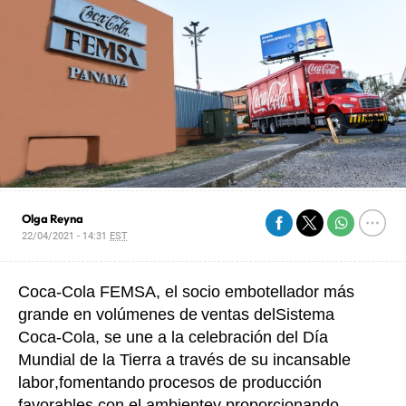
Olga Reyna
22/04/2021 - 14:31
EST
Coca
-
Cola FEMSA, el socio embotellador más
grande en volúmenes de
ventas de
l
Sistema
Coca
-
Cola
, se une a la celebración del Día
Mundial de la Tierra a través de su incansable
labor
,
f
omentando
procesos de producción
favorables con el ambiente
y proporcionando