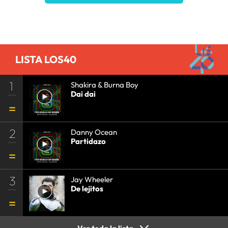
Comentarios
LISTA LOS40
1
Shakira & Burna Boy
Dai dai
2
Danny Ocean
Partidazo
3
Jay Wheeler
De lejitos