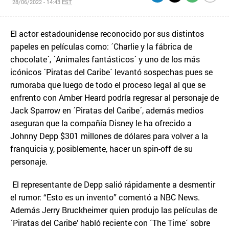
28/06/2022 - 14:43
EST
El actor estadounidense reconocido por sus distintos
papeles en películas como: ´Charlie y la fábrica de
chocolate´, ´Animales fantásticos´ y uno de los más
icónicos ´Piratas del Caribe´ levantó sospechas pues se
rumoraba que luego de todo el proceso legal al que se
enfrento con Amber Heard podría regresar al personaje de
Jack Sparrow en ´Piratas del Caribe´, además medios
aseguran que la compañía Disney le ha ofrecido a
Johnny Depp $301 millones de dólares para volver a la
franquicia y, posiblemente, hacer un spin-off de su
personaje.
El representante de Depp salió rápidamente a desmentir
el rumor: “Esto es un invento” comentó a NBC News.
Además Jerry Bruckheimer quien produjo las películas de
´Piratas del Caribe’ habló reciente con ´The Time´ sobre