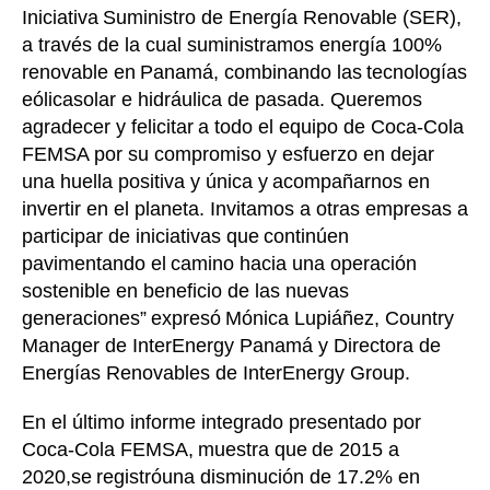
Iniciativa
Suministro de Energía Renovable (SER),
a través de la cual suministramos energía 100%
renovable en
Panamá, combinando las
tecnologías
eólica
solar e hidráulica de pasada. Quer
emos
agradecer y felicitar
a todo el equipo de Coca
-
Cola
FEMSA por su compromiso y esfuerzo en dejar
una huella positiva y única y
acompañarnos en
invertir en el planeta. Invitamos a otras empresas a
participar de iniciativas que
continúen
pavimentando el
camino hacia una operación
sostenible en beneficio de las nuevas
generaciones
”
expresó
Mónica Lupiáñez, Country
Manager de InterEnergy Panamá y Directora de
Energías Renovables de InterEnergy Group.
En el último informe integrado presentado por
Coca
-
Cola FEMSA,
muestra que
d
e 2015 a
2020,
se
registr
ó
una disminución de 17.2% en