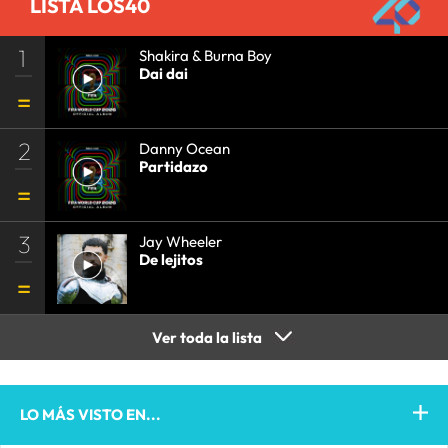
LISTA LOS40
1
Shakira & Burna Boy
Dai dai
2
Danny Ocean
Partidazo
3
Jay Wheeler
De lejitos
Ver toda la lista
LO MÁS VISTO EN...