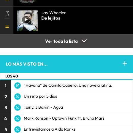
3
Jay Wheeler
De lejitos
Ver toda la lista
LO MÁS VISTO EN...
LOS 40
1
"Havana" de Camila Cabello: Una novela latina.
2
Un reto por 5 días
3
Tainy, J Balvin - Agua
4
Mark Ronson - Uptown Funk ft. Bruno Mars
5
Entrevistamos a Aldo Ranks