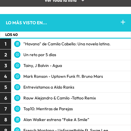
Ver toda la lista
LO MÁS VISTO EN...
LOS 40
1
"Havana" de Camila Cabello: Una novela latina.
2
Un reto por 5 días
3
Tainy, J Balvin - Agua
4
Mark Ronson - Uptown Funk ft. Bruno Mars
5
Entrevistamos a Aldo Ranks
6
Rauw Alejandro & Camilo -Tattoo Remix
7
Top10: Mentiras de Parejas
8
Alan Walker estrena “Fake A Smile”
9
French Montana - Unforgettable ft. Swae Lee