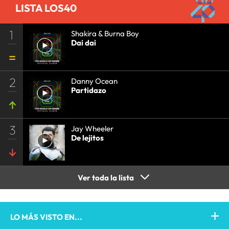
LISTA LOS40
1
Shakira & Burna Boy
Dai dai
2
Danny Ocean
Partidazo
3
Jay Wheeler
De lejitos
Ver toda la lista
LO MÁS VISTO EN...