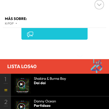
MÁS SOBRE:
K-POP
•
Comentarios
LISTA LOS40
1
Shakira & Burna Boy
Dai dai
2
Danny Ocean
Partidazo