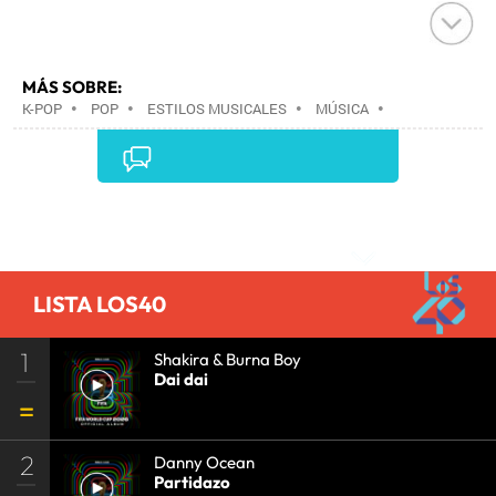
MÁS SOBRE:
K-POP
•
POP
•
ESTILOS MUSICALES
•
MÚSICA
•
Comentarios
LISTA LOS40
1
Shakira & Burna Boy
Dai dai
2
Danny Ocean
Partidazo