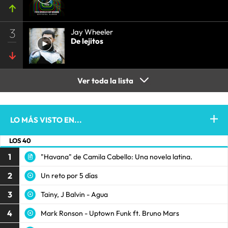
3
Jay Wheeler
De lejitos
Ver toda la lista
LO MÁS VISTO EN...
LOS 40
1
"Havana" de Camila Cabello: Una novela latina.
2
Un reto por 5 días
3
Tainy, J Balvin - Agua
4
Mark Ronson - Uptown Funk ft. Bruno Mars