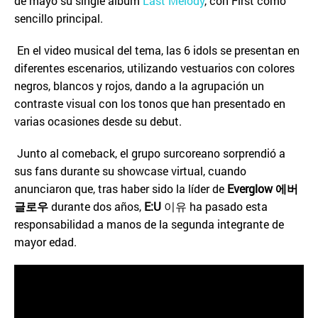
de mayo su single album
Last Melody
, con First como
sencillo principal.
En el video musical del tema, las 6 idols se presentan en
diferentes escenarios, utilizando vestuarios con colores
negros, blancos y rojos, dando a la agrupación un
contraste visual con los tonos que han presentado en
varias ocasiones desde su debut.
Junto al comeback, el grupo surcoreano sorprendió a
sus fans durante su showcase virtual, cuando
anunciaron que, tras haber sido la líder de
Everglow
에버
글로우
durante dos años,
E:U
이유 ha pasado esta
responsabilidad a manos de la segunda integrante de
mayor edad.