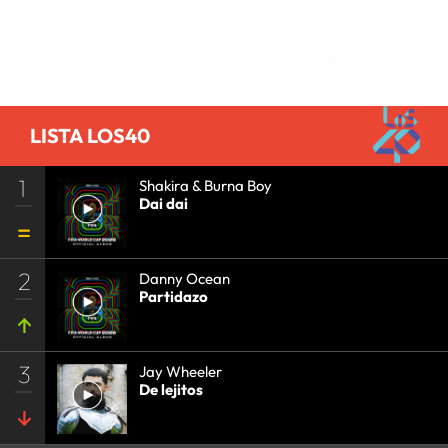
Comentarios
LISTA LOS40
1
Shakira & Burna Boy
Dai dai
2
Danny Ocean
Partidazo
3
Jay Wheeler
De lejitos