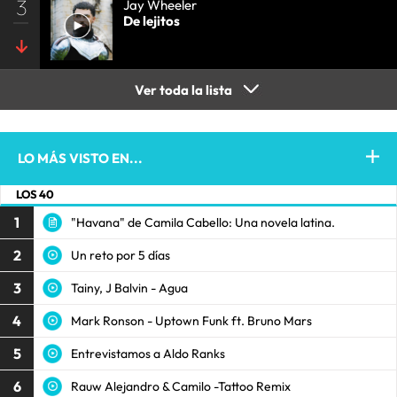
3
Jay Wheeler
De lejitos
Ver toda la lista
LO MÁS VISTO EN...
LOS 40
1
"Havana" de Camila Cabello: Una novela latina.
2
Un reto por 5 días
3
Tainy, J Balvin - Agua
4
Mark Ronson - Uptown Funk ft. Bruno Mars
5
Entrevistamos a Aldo Ranks
6
Rauw Alejandro & Camilo -Tattoo Remix