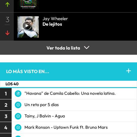
3
Jay Wheeler
De lejitos
Ver toda la lista
LO MÁS VISTO EN...
LOS 40
1
"Havana" de Camila Cabello: Una novela latina.
2
Un reto por 5 días
3
Tainy, J Balvin - Agua
4
Mark Ronson - Uptown Funk ft. Bruno Mars