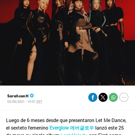
Sarah con H
02/06/2021 - 10:01
EST
Luego de 6 meses desde que presentaron Let Me Dance,
el sexteto femenino
Everglow
에버글로우
lanzó este 25