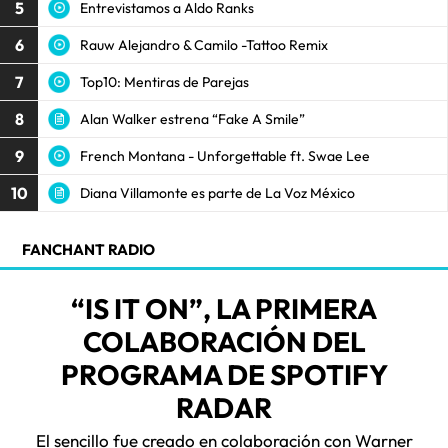
5
Entrevistamos a Aldo Ranks
6
Rauw Alejandro & Camilo -Tattoo Remix
7
Top10: Mentiras de Parejas
8
Alan Walker estrena “Fake A Smile”
9
French Montana - Unforgettable ft. Swae Lee
10
Diana Villamonte es parte de La Voz México
FANCHANT RADIO
“IS IT ON”, LA PRIMERA
COLABORACIÓN DEL
PROGRAMA DE SPOTIFY
RADAR
El sencillo fue creado en colaboración con Warner