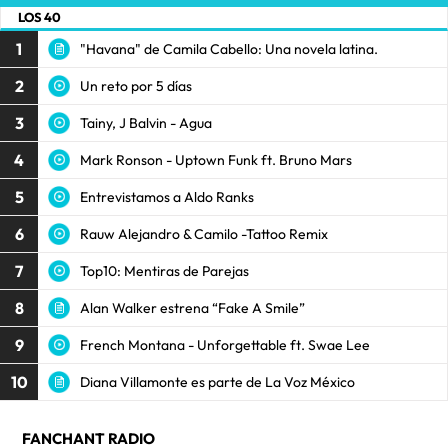
LOS 40
1
"Havana" de Camila Cabello: Una novela latina.
2
Un reto por 5 días
3
Tainy, J Balvin - Agua
4
Mark Ronson - Uptown Funk ft. Bruno Mars
5
Entrevistamos a Aldo Ranks
6
Rauw Alejandro & Camilo -Tattoo Remix
7
Top10: Mentiras de Parejas
8
Alan Walker estrena “Fake A Smile”
9
French Montana - Unforgettable ft. Swae Lee
10
Diana Villamonte es parte de La Voz México
FANCHANT RADIO