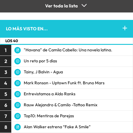
Ver toda la lista
LO MÁS VISTO EN...
LOS 40
1
"Havana" de Camila Cabello: Una novela latina.
2
Un reto por 5 días
3
Tainy, J Balvin - Agua
4
Mark Ronson - Uptown Funk ft. Bruno Mars
5
Entrevistamos a Aldo Ranks
6
Rauw Alejandro & Camilo -Tattoo Remix
7
Top10: Mentiras de Parejas
8
Alan Walker estrena “Fake A Smile”