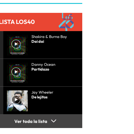
LISTA LOS40
Shakira & Burna Boy
Dai dai
Danny Ocean
Partidazo
Jay Wheeler
De lejitos
Ver toda la lista