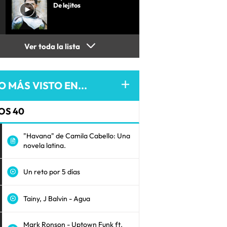
De lejitos
Ver toda la lista
O MÁS VISTO EN...
OS 40
"Havana" de Camila Cabello: Una
novela latina.
Un reto por 5 días
Tainy, J Balvin - Agua
Mark Ronson - Uptown Funk ft.