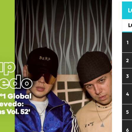
L
L
1
2
3
4
5
6