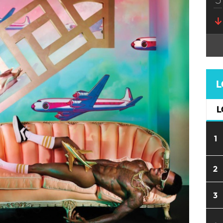
L
L
1
2
3