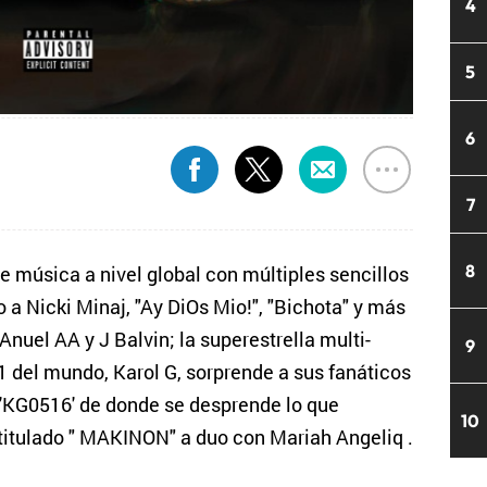
4
5
6
7
8
e música a nivel global con múltiples sencillos
 a Nicki Minaj, "Ay DiOs Mio!", "Bichota" y más
Anuel AA y J Balvin; la superestrella multi-
9
#1 del mundo, Karol G, sorprende a sus fanáticos
 'KG0516' de donde se desprende lo que
10
titulado " MAKINON" a duo con Mariah Angeliq .