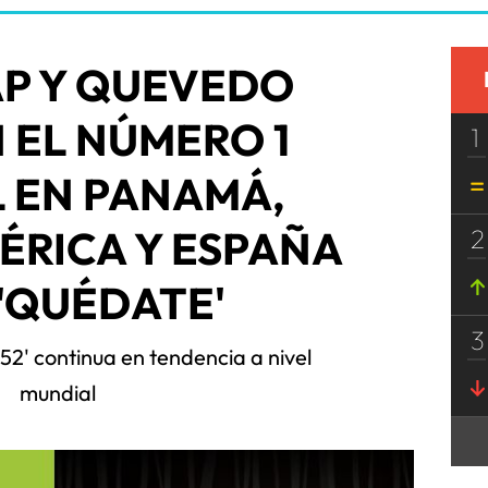
AP Y QUEVEDO
 EL NÚMERO 1
1
 EN PANAMÁ,
ÉRICA Y ESPAÑA
2
'QUÉDATE'
3
 52' continua en tendencia a nivel
mundial