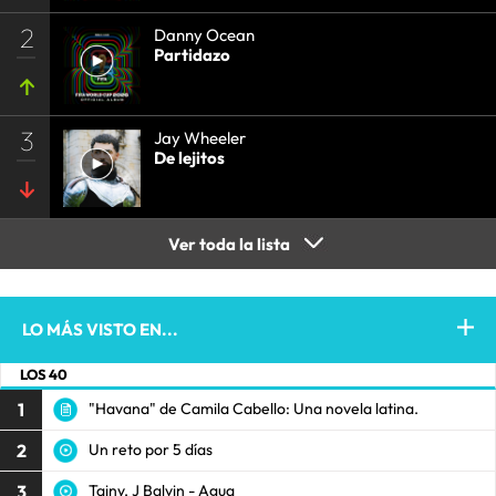
2
Danny Ocean
Partidazo
3
Jay Wheeler
De lejitos
Ver toda la lista
LO MÁS VISTO EN...
LOS 40
1
"Havana" de Camila Cabello: Una novela latina.
2
Un reto por 5 días
3
Tainy, J Balvin - Agua