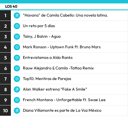
LOS 40
1
"Havana" de Camila Cabello: Una novela latina.
2
Un reto por 5 días
3
Tainy, J Balvin - Agua
4
Mark Ronson - Uptown Funk ft. Bruno Mars
5
Entrevistamos a Aldo Ranks
6
Rauw Alejandro & Camilo -Tattoo Remix
7
Top10: Mentiras de Parejas
8
Alan Walker estrena “Fake A Smile”
9
French Montana - Unforgettable ft. Swae Lee
10
Diana Villamonte es parte de La Voz México