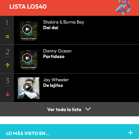
LISTA LOS40
1
Shakira & Burna Boy
Dai dai
2
Danny Ocean
Partidazo
3
Jay Wheeler
De lejitos
Ver toda la lista
LO MÁS VISTO EN...