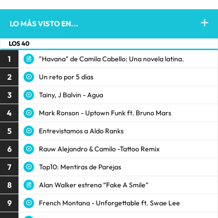
LO MÁS VISTO EN...
LOS 40
1
"Havana" de Camila Cabello: Una novela latina.
2
Un reto por 5 días
3
Tainy, J Balvin - Agua
4
Mark Ronson - Uptown Funk ft. Bruno Mars
5
Entrevistamos a Aldo Ranks
6
Rauw Alejandro & Camilo -Tattoo Remix
7
Top10: Mentiras de Parejas
8
Alan Walker estrena “Fake A Smile”
9
French Montana - Unforgettable ft. Swae Lee