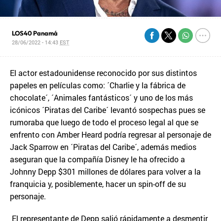
LOS40 Panamá
28/06/2022 - 14:43
EST
El actor estadounidense reconocido por sus distintos
papeles en películas como: ´Charlie y la fábrica de
chocolate´, ´Animales fantásticos´ y uno de los más
icónicos ´Piratas del Caribe´ levantó sospechas pues se
rumoraba que luego de todo el proceso legal al que se
enfrento con Amber Heard podría regresar al personaje de
Jack Sparrow en ´Piratas del Caribe´, además medios
aseguran que la compañía Disney le ha ofrecido a
Johnny Depp $301 millones de dólares para volver a la
franquicia y, posiblemente, hacer un spin-off de su
personaje.
El representante de Depp salió rápidamente a desmentir