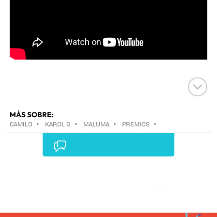
MÁS SOBRE:
CAMILO
•
KAROL G
•
MALUMA
•
PREMIOS
•
EVENTOS
•
SOCIEDAD
•
Comentarios