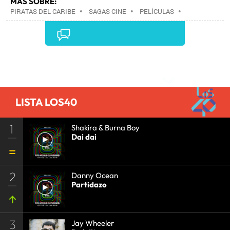
MÁS SOBRE:
PIRATAS DEL CARIBE
•
SAGAS CINE
•
PELÍCULAS
•
CINE
•
Comentarios
LISTA LOS40
1
Shakira & Burna Boy
Dai dai
2
Danny Ocean
Partidazo
3
Jay Wheeler