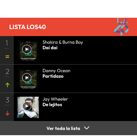
COMUNICACIÓN
•
Comentarios
LISTA LOS40
1
Shakira & Burna Boy
Dai dai
2
Danny Ocean
Partidazo
3
Jay Wheeler
De lejitos
Ver toda la lista