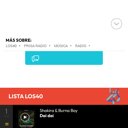
MÁS SOBRE:
LOS40
•
PRISA RADIO
•
MÚSICA
•
RADIO
•
GRUPO PRISA
•
GRUPO COMUNICACIÓN
•
MEDIOS
COMUNICACIÓN
•
COMUNICACIÓN
•
Comentarios
LISTA LOS40
1
Shakira & Burna Boy
Dai dai