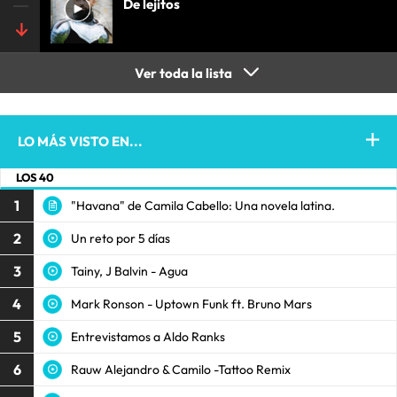
De lejitos
Ver toda la lista
LO MÁS VISTO EN...
LOS 40
1
"Havana" de Camila Cabello: Una novela latina.
2
Un reto por 5 días
3
Tainy, J Balvin - Agua
4
Mark Ronson - Uptown Funk ft. Bruno Mars
5
Entrevistamos a Aldo Ranks
6
Rauw Alejandro & Camilo -Tattoo Remix