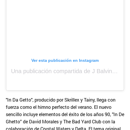
Ver esta publicación en Instagram
Una publicación compartida de J Balvin (@jbalvin)
"In Da Getto", producido por Skrillex y Tainy, llega con
fuerza como el himno perfecto del verano. El nuevo
sencillo incluye elementos del éxito de los años 90, "In De
Ghetto” de David Morales y The Bad Yard Club con la
colaboración de Crystal Waters y Delta. El tema original