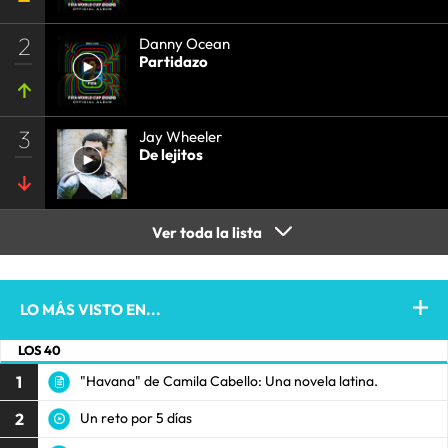
2
Danny Ocean
Partidazo
3
Jay Wheeler
De lejitos
Ver toda la lista
LO MÁS VISTO EN...
LOS 40
1
"Havana" de Camila Cabello: Una novela latina.
2
Un reto por 5 días