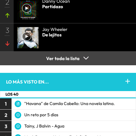
2
Danny Ocean
Partidazo
3
Jay Wheeler
De lejitos
Ver toda la lista
LO MÁS VISTO EN...
LOS 40
1
"Havana" de Camila Cabello: Una novela latina.
2
Un reto por 5 días
3
Tainy, J Balvin - Agua