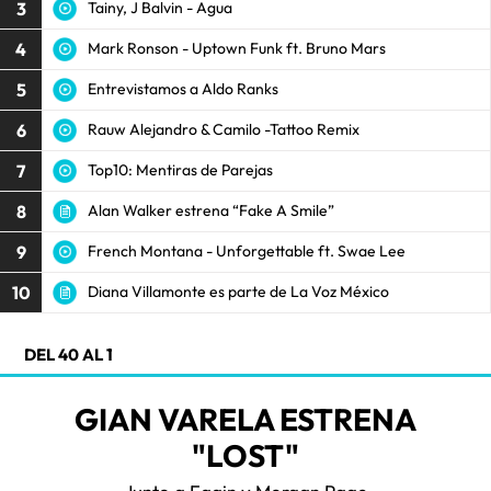
3
Tainy, J Balvin - Agua
4
Mark Ronson - Uptown Funk ft. Bruno Mars
5
Entrevistamos a Aldo Ranks
6
Rauw Alejandro & Camilo -Tattoo Remix
7
Top10: Mentiras de Parejas
8
Alan Walker estrena “Fake A Smile”
9
French Montana - Unforgettable ft. Swae Lee
10
Diana Villamonte es parte de La Voz México
DEL 40 AL 1
GIAN VARELA ESTRENA
"LOST"