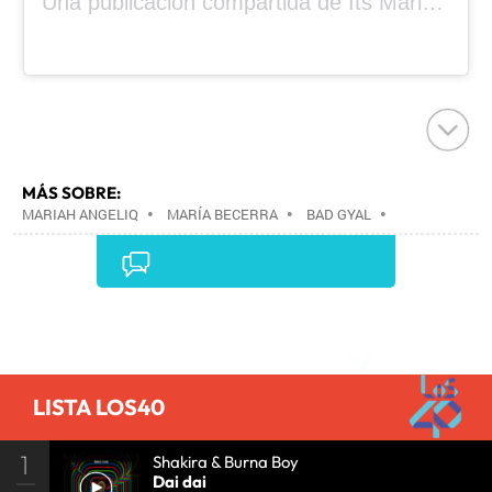
Una publicación compartida de Its Mariah Baby (@mariahangeliq)
MÁS SOBRE:
MARIAH ANGELIQ
•
MARÍA BECERRA
•
BAD GYAL
•
Comentarios
LISTA LOS40
1
Shakira & Burna Boy
Dai dai