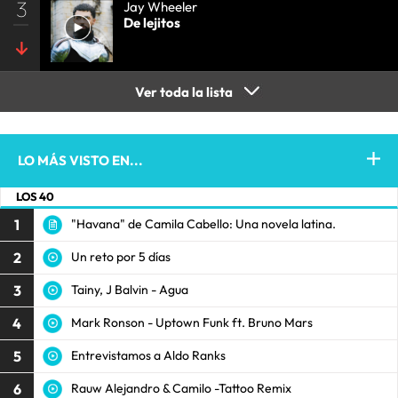
3
Jay Wheeler
De lejitos
Ver toda la lista
LO MÁS VISTO EN...
LOS 40
1
"Havana" de Camila Cabello: Una novela latina.
2
Un reto por 5 días
3
Tainy, J Balvin - Agua
4
Mark Ronson - Uptown Funk ft. Bruno Mars
5
Entrevistamos a Aldo Ranks
6
Rauw Alejandro & Camilo -Tattoo Remix