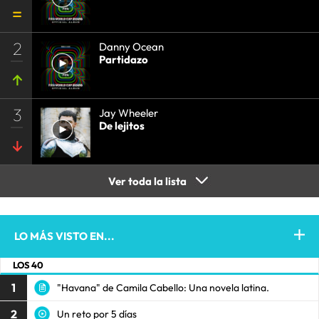
2
Danny Ocean
Partidazo
3
Jay Wheeler
De lejitos
Ver toda la lista
LO MÁS VISTO EN...
LOS 40
1
"Havana" de Camila Cabello: Una novela latina.
2
Un reto por 5 días