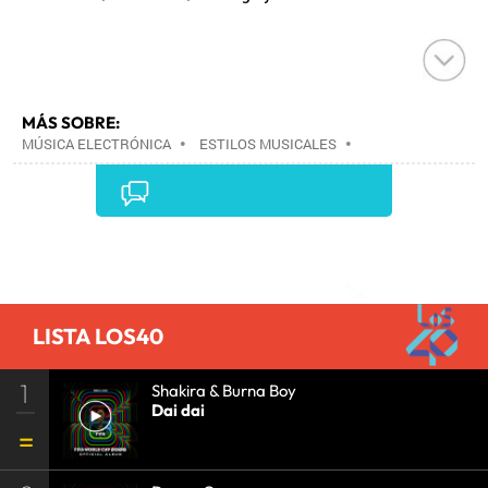
MÁS SOBRE:
MÚSICA ELECTRÓNICA
•
ESTILOS MUSICALES
•
MÚSICA
•
Comentarios
LISTA LOS40
1
Shakira & Burna Boy
Dai dai