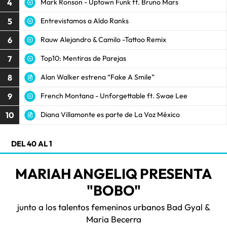
4
Mark Ronson - Uptown Funk ft. Bruno Mars
5
Entrevistamos a Aldo Ranks
6
Rauw Alejandro & Camilo -Tattoo Remix
7
Top10: Mentiras de Parejas
8
Alan Walker estrena “Fake A Smile”
9
French Montana - Unforgettable ft. Swae Lee
10
Diana Villamonte es parte de La Voz México
DEL 40 AL 1
MARIAH ANGELIQ PRESENTA
"BOBO"
junto a los talentos femeninos urbanos Bad Gyal &
Maria Becerra