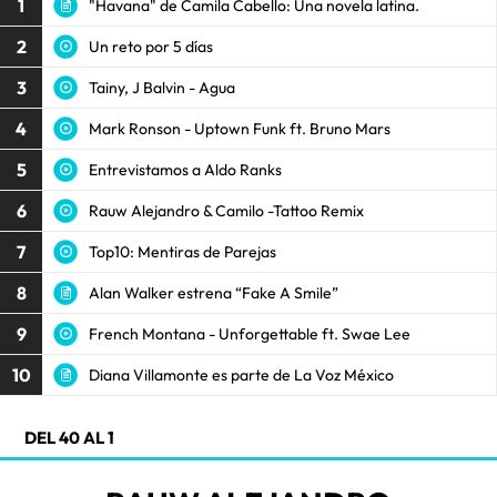
1
"Havana" de Camila Cabello: Una novela latina.
2
Un reto por 5 días
3
Tainy, J Balvin - Agua
4
Mark Ronson - Uptown Funk ft. Bruno Mars
5
Entrevistamos a Aldo Ranks
6
Rauw Alejandro & Camilo -Tattoo Remix
7
Top10: Mentiras de Parejas
8
Alan Walker estrena “Fake A Smile”
9
French Montana - Unforgettable ft. Swae Lee
10
Diana Villamonte es parte de La Voz México
DEL 40 AL 1