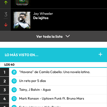
3
Jay Wheeler
De lejitos
Ver toda la lista
LO MÁS VISTO EN...
LOS 40
1
"Havana" de Camila Cabello: Una novela latina.
2
Un reto por 5 días
3
Tainy, J Balvin - Agua
4
Mark Ronson - Uptown Funk ft. Bruno Mars