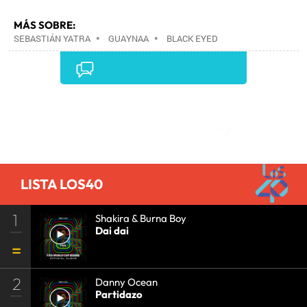
MÁS SOBRE:
SEBASTIÁN YATRA
•
GUAYNAA
•
BLACK EYED
PEAS
•
GRUPOS MÚSICA
•
MÚSICA
•
Comentarios
LISTA LOS40
1
Shakira & Burna Boy
Dai dai
2
Danny Ocean
Partidazo