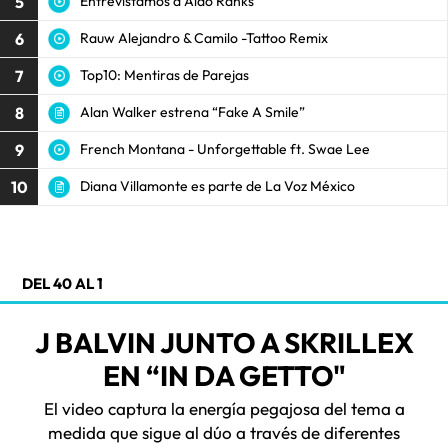
5
Entrevistamos a Aldo Ranks
6
Rauw Alejandro & Camilo -Tattoo Remix
7
Top10: Mentiras de Parejas
8
Alan Walker estrena “Fake A Smile”
9
French Montana - Unforgettable ft. Swae Lee
10
Diana Villamonte es parte de La Voz México
DEL 40 AL 1
J BALVIN JUNTO A SKRILLEX
EN “IN DA GETTO"
El video captura la energía pegajosa del tema a
medida que sigue al dúo a través de diferentes