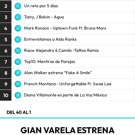
2
Un reto por 5 días
3
Tainy, J Balvin - Agua
4
Mark Ronson - Uptown Funk ft. Bruno Mars
5
Entrevistamos a Aldo Ranks
6
Rauw Alejandro & Camilo -Tattoo Remix
7
Top10: Mentiras de Parejas
8
Alan Walker estrena “Fake A Smile”
9
French Montana - Unforgettable ft. Swae Lee
10
Diana Villamonte es parte de La Voz México
DEL 40 AL 1
GIAN VARELA ESTRENA