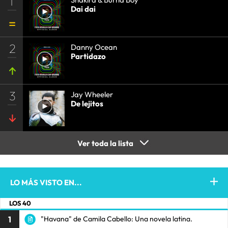
1
Dai dai
2
Danny Ocean
Partidazo
3
Jay Wheeler
De lejitos
Ver toda la lista
LO MÁS VISTO EN...
LOS 40
1
"Havana" de Camila Cabello: Una novela latina.