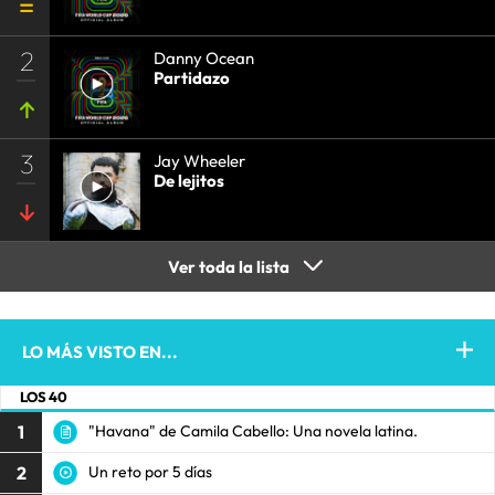
2
Danny Ocean
Partidazo
3
Jay Wheeler
De lejitos
Ver toda la lista
LO MÁS VISTO EN...
LOS 40
1
"Havana" de Camila Cabello: Una novela latina.
2
Un reto por 5 días