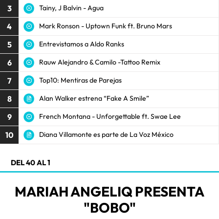
3
Tainy, J Balvin - Agua
4
Mark Ronson - Uptown Funk ft. Bruno Mars
5
Entrevistamos a Aldo Ranks
6
Rauw Alejandro & Camilo -Tattoo Remix
7
Top10: Mentiras de Parejas
8
Alan Walker estrena “Fake A Smile”
9
French Montana - Unforgettable ft. Swae Lee
10
Diana Villamonte es parte de La Voz México
DEL 40 AL 1
MARIAH ANGELIQ PRESENTA
"BOBO"