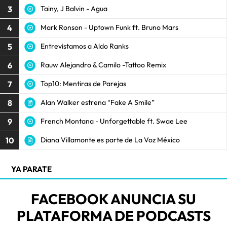
3
Tainy, J Balvin - Agua
4
Mark Ronson - Uptown Funk ft. Bruno Mars
5
Entrevistamos a Aldo Ranks
6
Rauw Alejandro & Camilo -Tattoo Remix
7
Top10: Mentiras de Parejas
8
Alan Walker estrena “Fake A Smile”
9
French Montana - Unforgettable ft. Swae Lee
10
Diana Villamonte es parte de La Voz México
YA PARATE
FACEBOOK ANUNCIA SU
PLATAFORMA DE PODCASTS