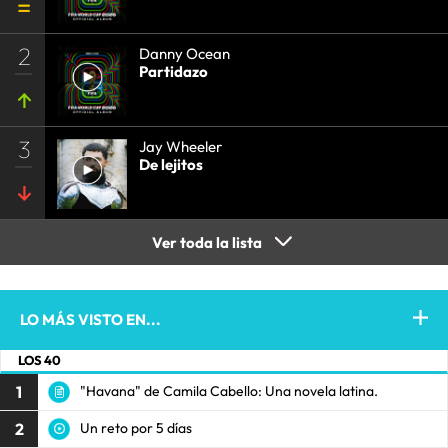
2
Danny Ocean
Partidazo
3
Jay Wheeler
De lejitos
Ver toda la lista
LO MÁS VISTO EN...
LOS 40
1
"Havana" de Camila Cabello: Una novela latina.
2
Un reto por 5 días