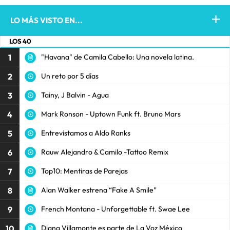
LO MÁS VISTO EN...
LOS 40
1
"Havana" de Camila Cabello: Una novela latina.
2
Un reto por 5 días
3
Tainy, J Balvin - Agua
4
Mark Ronson - Uptown Funk ft. Bruno Mars
5
Entrevistamos a Aldo Ranks
6
Rauw Alejandro & Camilo -Tattoo Remix
7
Top10: Mentiras de Parejas
8
Alan Walker estrena “Fake A Smile”
9
French Montana - Unforgettable ft. Swae Lee
10
Diana Villamonte es parte de La Voz México