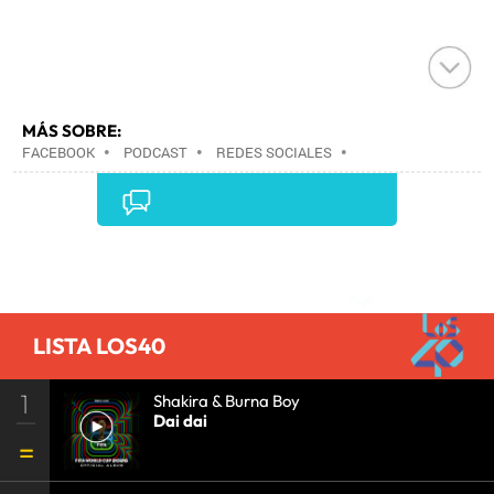
MÁS SOBRE:
FACEBOOK
•
PODCAST
•
REDES SOCIALES
•
ARCHIVOS MULTIMEDIA
•
INTERNET
•
EMPRESAS
•
ECONOMÍA
•
TELECOMUNICACIONES
•
COMUNICACIONES
•
Comentarios
LISTA LOS40
1
Shakira & Burna Boy
Dai dai