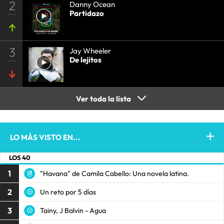
2
Danny Ocean
Partidazo
3
Jay Wheeler
De lejitos
Ver toda la lista
LO MÁS VISTO EN...
LOS 40
1
"Havana" de Camila Cabello: Una novela latina.
2
Un reto por 5 días
3
Tainy, J Balvin - Agua