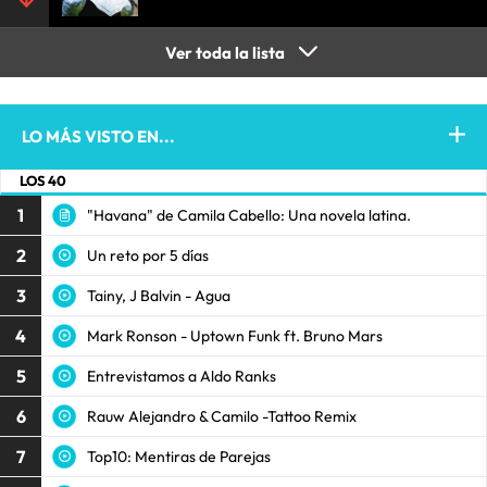
Ver toda la lista
LO MÁS VISTO EN...
LOS 40
1
"Havana" de Camila Cabello: Una novela latina.
2
Un reto por 5 días
3
Tainy, J Balvin - Agua
4
Mark Ronson - Uptown Funk ft. Bruno Mars
5
Entrevistamos a Aldo Ranks
6
Rauw Alejandro & Camilo -Tattoo Remix
7
Top10: Mentiras de Parejas