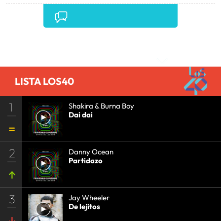
ESTABLECIMIENTOS COMERCIALES
•
LATINOAMÉRICA
•
COMERCIO
•
AMÉRICA
•
TURISMO
•
Comentarios
LISTA LOS40
1
Shakira & Burna Boy
Dai dai
2
Danny Ocean
Partidazo
3
Jay Wheeler
De lejitos