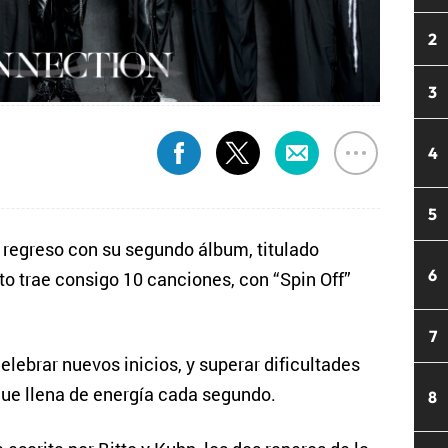
2
3
4
5
regreso con su segundo álbum, titulado
6
o trae consigo 10 canciones, con “Spin Off”
7
lebrar nuevos inicios, y superar dificultades
que llena de energía cada segundo.
8