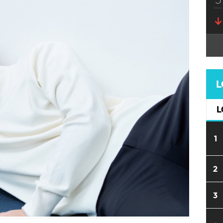
L
L
1
2
3