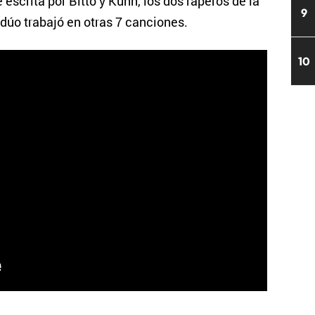
e escrita por Bitto y Kuhn, los dos raperos de la
9
dúo trabajó en otras 7 canciones.
10