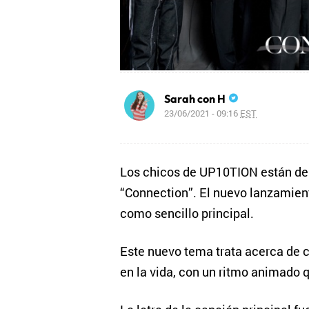
Sarah con H
23/06/2021 - 09:16
EST
Los chicos de UP10TION están de 
“Connection”. El nuevo lanzamient
como sencillo principal.
Este nuevo tema trata acerca de ce
en la vida, con un ritmo animado 