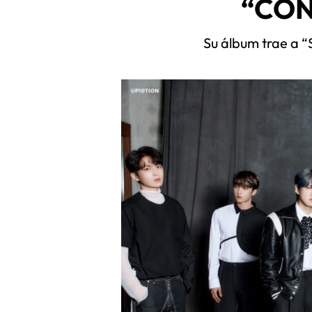
“CO
Su álbum trae a “