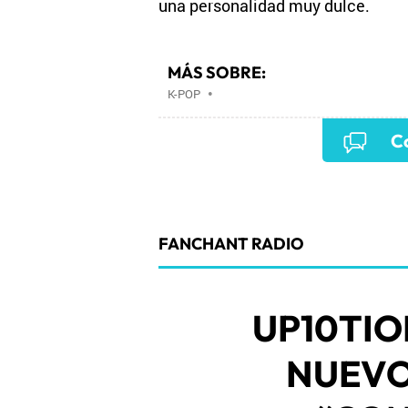
una personalidad muy dulce.
MÁS SOBRE:
K-POP
•
Co
FANCHANT RADIO
UP10TIO
NUEVO