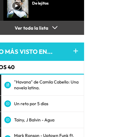
De lejitos
Ver toda la lista
O MÁS VISTO EN...
OS 40
"Havana" de Camila Cabello: Una
novela latina.
Un reto por 5 días
Tainy, J Balvin - Agua
Mark Ronson - Uptown Funk ft.