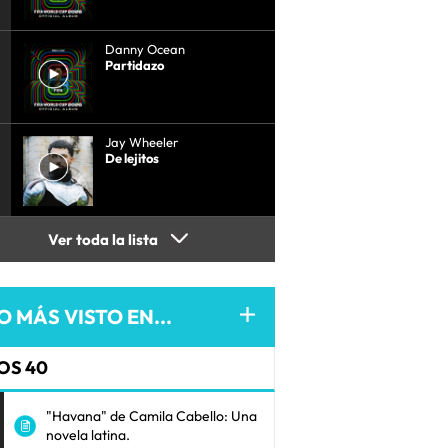
Danny Ocean
Partidazo
Jay Wheeler
De lejitos
Ver toda la lista
O MÁS VISTO EN...
OS 40
"Havana" de Camila Cabello: Una
novela latina.