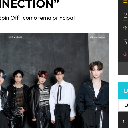
NNECTION”
2
Spin Off” como tema principal
3
L
L
1