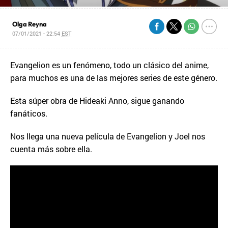
Olga Reyna
07/01/2021 - 22:54
EST
Evangelion es un fenómeno, todo un clásico del anime,
para muchos es una de las mejores series de este género.
Esta súper obra de Hideaki Anno, sigue ganando
fanáticos.
Nos llega una nueva película de Evangelion y Joel nos
cuenta más sobre ella.