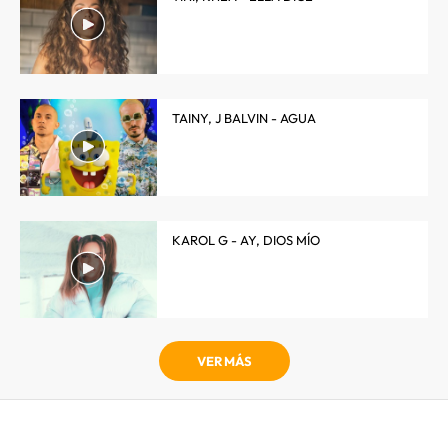
TAINY, J BALVIN - AGUA
KAROL G - AY, DIOS MÍO
VER MÁS