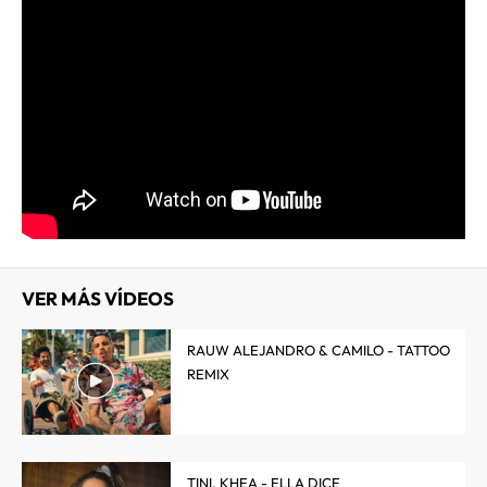
VER MÁS VÍDEOS
RAUW ALEJANDRO & CAMILO - TATTOO
REMIX
TINI, KHEA - ELLA DICE