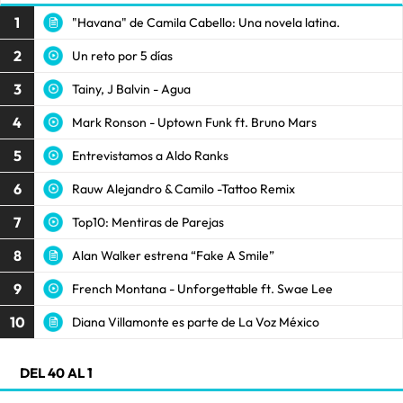
1
"Havana" de Camila Cabello: Una novela latina.
2
Un reto por 5 días
3
Tainy, J Balvin - Agua
4
Mark Ronson - Uptown Funk ft. Bruno Mars
5
Entrevistamos a Aldo Ranks
6
Rauw Alejandro & Camilo -Tattoo Remix
7
Top10: Mentiras de Parejas
8
Alan Walker estrena “Fake A Smile”
9
French Montana - Unforgettable ft. Swae Lee
10
Diana Villamonte es parte de La Voz México
DEL 40 AL 1