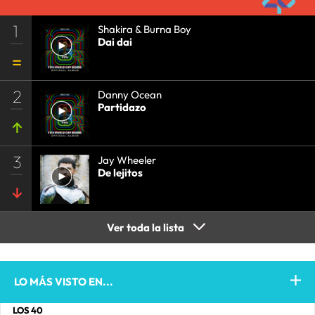
1
Shakira & Burna Boy
Dai dai
2
Danny Ocean
Partidazo
3
Jay Wheeler
De lejitos
Ver toda la lista
LO MÁS VISTO EN...
LOS 40