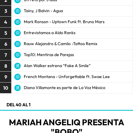
3
Tainy, J Balvin - Agua
4
Mark Ronson - Uptown Funk ft. Bruno Mars
5
Entrevistamos a Aldo Ranks
6
Rauw Alejandro & Camilo -Tattoo Remix
7
Top10: Mentiras de Parejas
8
Alan Walker estrena “Fake A Smile”
9
French Montana - Unforgettable ft. Swae Lee
10
Diana Villamonte es parte de La Voz México
DEL 40 AL 1
MARIAH ANGELIQ PRESENTA
"BOBO"