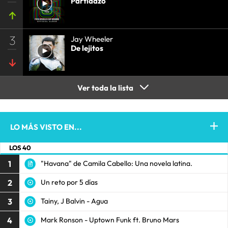
Partidazo
3
Jay Wheeler
De lejitos
Ver toda la lista
LO MÁS VISTO EN...
LOS 40
1
"Havana" de Camila Cabello: Una novela latina.
2
Un reto por 5 días
3
Tainy, J Balvin - Agua
4
Mark Ronson - Uptown Funk ft. Bruno Mars