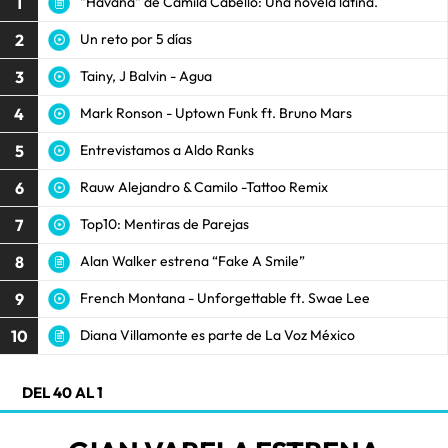
1
"Havana" de Camila Cabello: Una novela latina.
2
Un reto por 5 días
3
Tainy, J Balvin - Agua
4
Mark Ronson - Uptown Funk ft. Bruno Mars
5
Entrevistamos a Aldo Ranks
6
Rauw Alejandro & Camilo -Tattoo Remix
7
Top10: Mentiras de Parejas
8
Alan Walker estrena “Fake A Smile”
9
French Montana - Unforgettable ft. Swae Lee
10
Diana Villamonte es parte de La Voz México
DEL 40 AL 1