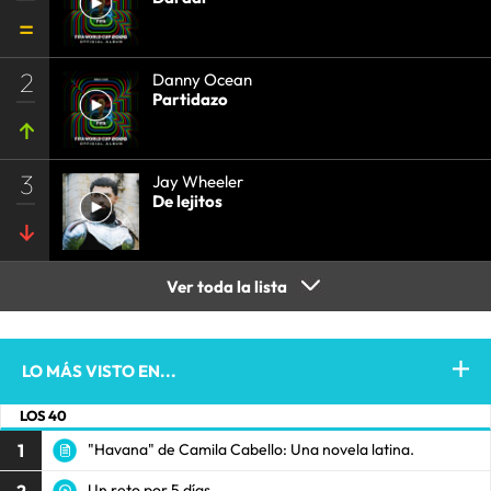
2
Danny Ocean
Partidazo
3
Jay Wheeler
De lejitos
Ver toda la lista
LO MÁS VISTO EN...
LOS 40
1
"Havana" de Camila Cabello: Una novela latina.
2
Un reto por 5 días