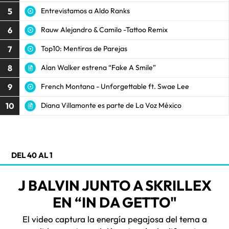
5
Entrevistamos a Aldo Ranks
6
Rauw Alejandro & Camilo -Tattoo Remix
7
Top10: Mentiras de Parejas
8
Alan Walker estrena “Fake A Smile”
9
French Montana - Unforgettable ft. Swae Lee
10
Diana Villamonte es parte de La Voz México
DEL 40 AL 1
J BALVIN JUNTO A SKRILLEX
EN “IN DA GETTO"
El video captura la energía pegajosa del tema a