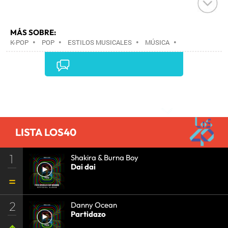
MÁS SOBRE:
K-POP
•
POP
•
ESTILOS MUSICALES
•
MÚSICA
•
Comentarios
LISTA LOS40
1
Shakira & Burna Boy
Dai dai
2
Danny Ocean
Partidazo