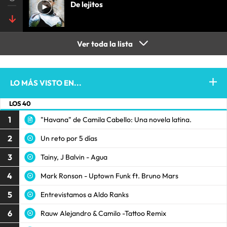
De lejitos
Ver toda la lista
LO MÁS VISTO EN...
LOS 40
1
"Havana" de Camila Cabello: Una novela latina.
2
Un reto por 5 días
3
Tainy, J Balvin - Agua
4
Mark Ronson - Uptown Funk ft. Bruno Mars
5
Entrevistamos a Aldo Ranks
6
Rauw Alejandro & Camilo -Tattoo Remix