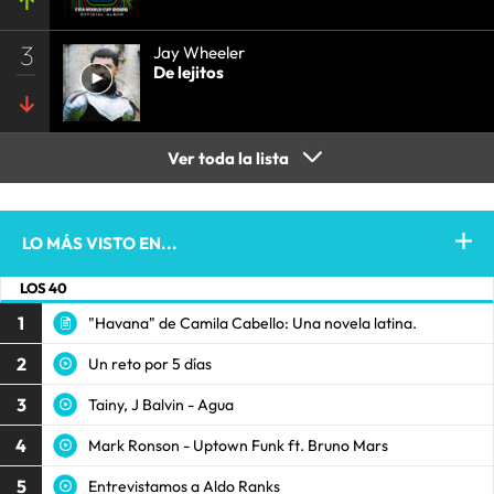
3
Jay Wheeler
De lejitos
Ver toda la lista
LO MÁS VISTO EN...
LOS 40
1
"Havana" de Camila Cabello: Una novela latina.
2
Un reto por 5 días
3
Tainy, J Balvin - Agua
4
Mark Ronson - Uptown Funk ft. Bruno Mars
5
Entrevistamos a Aldo Ranks