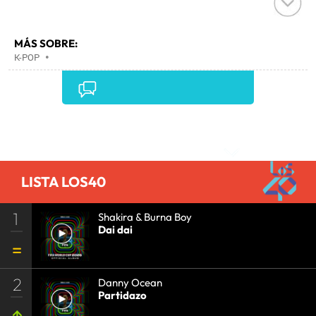
MÁS SOBRE:
K-POP
•
Comentarios
LISTA LOS40
1
Shakira & Burna Boy
Dai dai
2
Danny Ocean
Partidazo