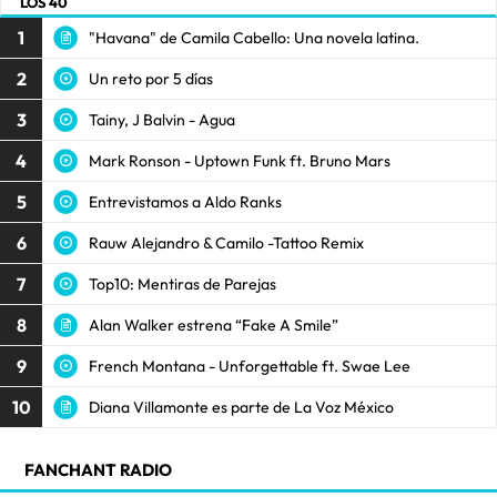
LOS 40
1
"Havana" de Camila Cabello: Una novela latina.
2
Un reto por 5 días
3
Tainy, J Balvin - Agua
4
Mark Ronson - Uptown Funk ft. Bruno Mars
5
Entrevistamos a Aldo Ranks
6
Rauw Alejandro & Camilo -Tattoo Remix
7
Top10: Mentiras de Parejas
8
Alan Walker estrena “Fake A Smile”
9
French Montana - Unforgettable ft. Swae Lee
10
Diana Villamonte es parte de La Voz México
FANCHANT RADIO