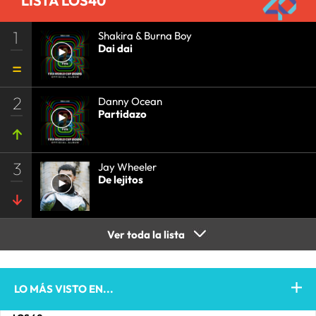
LISTA LOS40
1
Shakira & Burna Boy
Dai dai
2
Danny Ocean
Partidazo
3
Jay Wheeler
De lejitos
Ver toda la lista
LO MÁS VISTO EN...