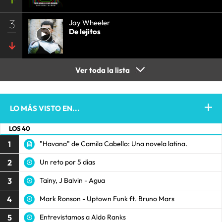
3
Jay Wheeler
De lejitos
Ver toda la lista
LO MÁS VISTO EN...
LOS 40
1
"Havana" de Camila Cabello: Una novela latina.
2
Un reto por 5 días
3
Tainy, J Balvin - Agua
4
Mark Ronson - Uptown Funk ft. Bruno Mars
5
Entrevistamos a Aldo Ranks