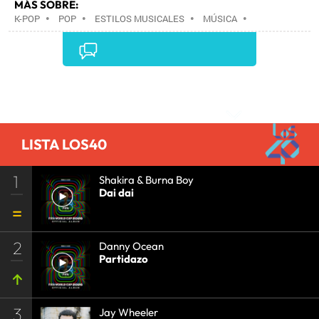
MÁS SOBRE:
K-POP
•
POP
•
ESTILOS MUSICALES
•
MÚSICA
•
Comentarios
LISTA LOS40
1
Shakira & Burna Boy
Dai dai
2
Danny Ocean
Partidazo
3
Jay Wheeler