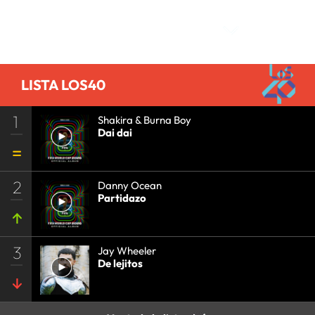
Comentarios
LISTA LOS40
1
Shakira & Burna Boy
Dai dai
2
Danny Ocean
Partidazo
3
Jay Wheeler
De lejitos