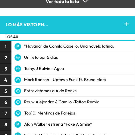
Ver toda la lista
LO MÁS VISTO EN...
LOS 40
1
"Havana" de Camila Cabello: Una novela latina.
2
Un reto por 5 días
3
Tainy, J Balvin - Agua
4
Mark Ronson - Uptown Funk ft. Bruno Mars
5
Entrevistamos a Aldo Ranks
6
Rauw Alejandro & Camilo -Tattoo Remix
7
Top10: Mentiras de Parejas
8
Alan Walker estrena “Fake A Smile”