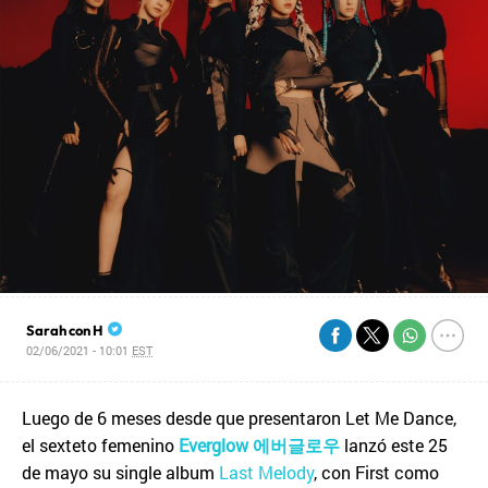
Sarah con H
02/06/2021 - 10:01
EST
Luego de 6 meses desde que presentaron Let Me Dance,
el sexteto femenino
Everglow
에버글로우
lanzó este 25
de mayo su single album
Last Melody
, con First como