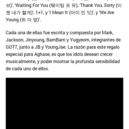
브)’, ‘Waiting For You (웨이팅 포 유), ‘Thank You, Sorry (이
젠 내가 할게)’, 1+1, y 'I Mean It (아이 민 잇)', y ‘We Are
Young (위 아 영)’.
Cada una de ellas fue escrita y compuesta por Mark,
Jackson, Jinyoung, BamBam y Yugyeom, integrantes de
GOT7, junto a JB y YoungJae. La razón para este regalo
especial para Aghase, es que los idols desean crecer
musicalmente, y poder mostrar la profunda sensibilidad
de cada uno de ellos.