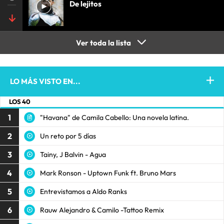
De lejitos
Ver toda la lista
LO MÁS VISTO EN...
LOS 40
1
"Havana" de Camila Cabello: Una novela latina.
2
Un reto por 5 días
3
Tainy, J Balvin - Agua
4
Mark Ronson - Uptown Funk ft. Bruno Mars
5
Entrevistamos a Aldo Ranks
6
Rauw Alejandro & Camilo -Tattoo Remix