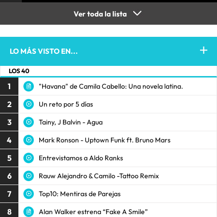
Ver toda la lista
LO MÁS VISTO EN...
LOS 40
1
"Havana" de Camila Cabello: Una novela latina.
2
Un reto por 5 días
3
Tainy, J Balvin - Agua
4
Mark Ronson - Uptown Funk ft. Bruno Mars
5
Entrevistamos a Aldo Ranks
6
Rauw Alejandro & Camilo -Tattoo Remix
7
Top10: Mentiras de Parejas
8
Alan Walker estrena “Fake A Smile”