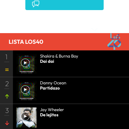
Comentarios
LISTA LOS40
1
Shakira & Burna Boy
Dai dai
2
Danny Ocean
Partidazo
3
Jay Wheeler
De lejitos