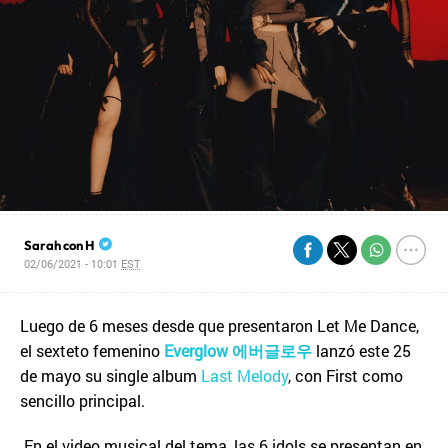
Sarah con H
02/06/2021 - 10:01
EST
Luego de 6 meses desde que presentaron Let Me Dance,
el sexteto femenino
Everglow
에버글로우
lanzó este 25
de mayo su single album
Last Melody
, con First como
sencillo principal.
En el video musical del tema, las 6 idols se presentan en