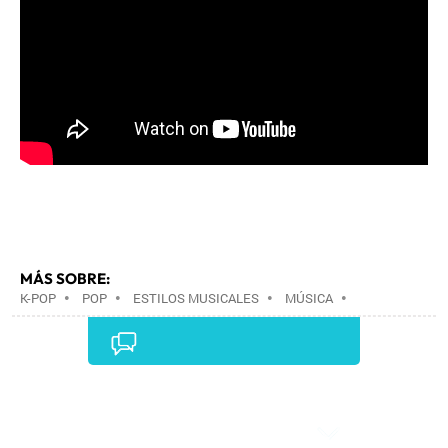
MÁS SOBRE:
K-POP
•
POP
•
ESTILOS MUSICALES
•
MÚSICA
•
Comentarios