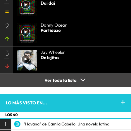
Dai dai
2
Danny Ocean
Partidazo
3
Jay Wheeler
De lejitos
Ver toda la lista
LO MÁS VISTO EN...
LOS 40
1
"Havana" de Camila Cabello: Una novela latina.