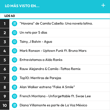
LO MÁS VISTO EN...
LOS 40
1
"Havana" de Camila Cabello: Una novela latina.
2
Un reto por 5 días
3
Tainy, J Balvin - Agua
4
Mark Ronson - Uptown Funk ft. Bruno Mars
5
Entrevistamos a Aldo Ranks
6
Rauw Alejandro & Camilo -Tattoo Remix
7
Top10: Mentiras de Parejas
8
Alan Walker estrena “Fake A Smile”
9
French Montana - Unforgettable ft. Swae Lee
10
Diana Villamonte es parte de La Voz México