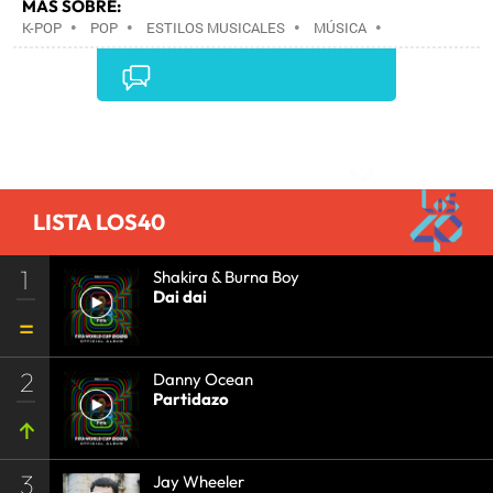
MÁS SOBRE:
K-POP
•
POP
•
ESTILOS MUSICALES
•
MÚSICA
•
Comentarios
LISTA LOS40
1
Shakira & Burna Boy
Dai dai
2
Danny Ocean
Partidazo
3
Jay Wheeler