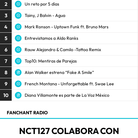
2
Un reto por 5 días
3
Tainy, J Balvin - Agua
4
Mark Ronson - Uptown Funk ft. Bruno Mars
5
Entrevistamos a Aldo Ranks
6
Rauw Alejandro & Camilo -Tattoo Remix
7
Top10: Mentiras de Parejas
8
Alan Walker estrena “Fake A Smile”
9
French Montana - Unforgettable ft. Swae Lee
10
Diana Villamonte es parte de La Voz México
FANCHANT RADIO
NCT127 COLABORA CON