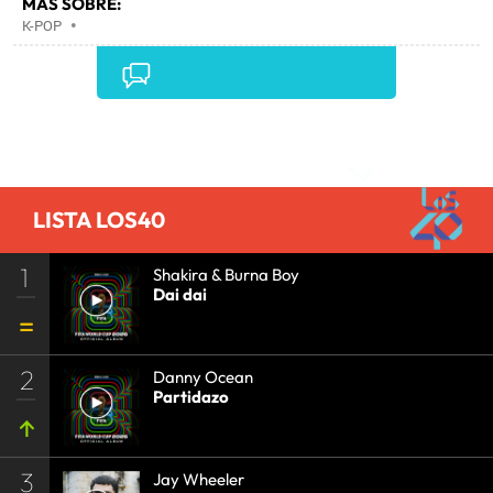
MÁS SOBRE:
K-POP
•
Comentarios
LISTA LOS40
1
Shakira & Burna Boy
Dai dai
2
Danny Ocean
Partidazo
3
Jay Wheeler