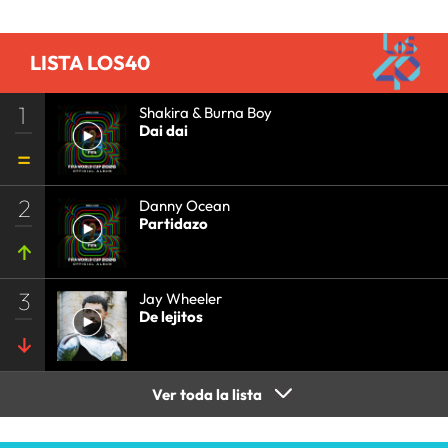
LISTA LOS40
1
Shakira & Burna Boy
Dai dai
2
Danny Ocean
Partidazo
3
Jay Wheeler
De lejitos
Ver toda la lista