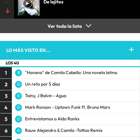
De lejitos
Ver toda la lista
LO MÁS VISTO EN...
LOS 40
1
"Havana" de Camila Cabello: Una novela latina.
2
Un reto por 5 días
3
Tainy, J Balvin - Agua
4
Mark Ronson - Uptown Funk ft. Bruno Mars
5
Entrevistamos a Aldo Ranks
6
Rauw Alejandro & Camilo -Tattoo Remix