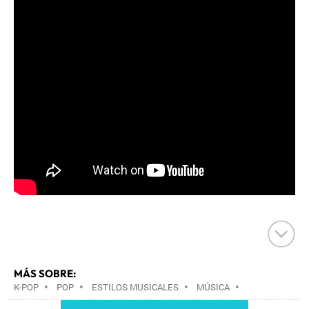
MÁS SOBRE:
K-POP
•
POP
•
ESTILOS MUSICALES
•
MÚSICA
•