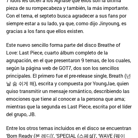
7 idols les dicen a los Aghase que ellos son la última
pieza de su rompecabeza y también, la más importante.
Con el tema, el septeto busca agradecer a sus fans por
siempre estar a su lado, ya que, como dijo Jinyoung, es
gracias a los fans que ellos existen.
Este nuevo sencillo forma parte del disco Breathe of
Love: Last Piece, cuarto álbum completo de la
agrupación, en el que presentaron 9 temas, de los cuales,
según la página web de GOT7, dos son los sencillos
principales. El primero fue el pre-release single, Breath (넌
날 숨 쉬게 해), escrita y compuesta por YoungJae, quien
quiso transmitir un mensaje romántico, describiendo las
emociones que tiene al conocer a la persona que ama;
mientras que la segunda es Last Piece, escrita por el líder
del grupo, JB.
Entre los otros temas incluidos en el disco se encuentran
‘Born Ready (본 레디)’, ‘SPECIAL (스페셜)’, ‘WAVE (웨이