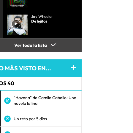
Jay Wheeler
De lejitos
Ver toda la lista
O MÁS VISTO EN...
OS 40
"Havana" de Camila Cabello: Una
novela latina.
Un reto por 5 días