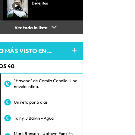
De lejitos
Ver toda la lista
O MÁS VISTO EN...
OS 40
"Havana" de Camila Cabello: Una
novela latina.
Un reto por 5 días
Tainy, J Balvin - Agua
Mark Ronson - Uptown Funk ft.