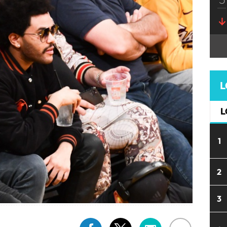
L
L
1
2
3