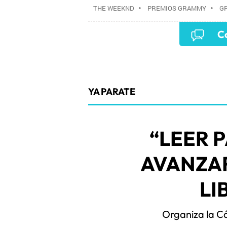
THE WEEKND
•
PREMIOS GRAMMY
•
G
Co
YA PARATE
“LEER 
AVANZAR
LI
Organiza la C