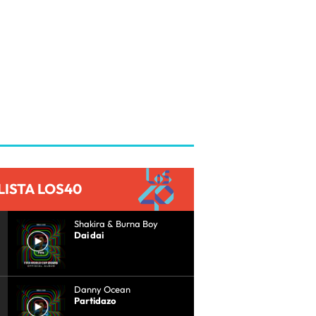
LISTA LOS40
Shakira & Burna Boy
Dai dai
Danny Ocean
Partidazo