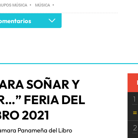
RUPOS MÚSICA
•
MÚSICA
•
mentarios
PARA SOÑAR Y
…” FERIA DEL
1
BRO 2021
2
ámara Panameña del Libro