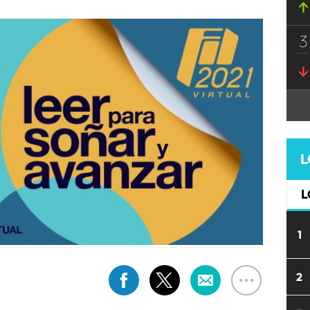
3
L
L
1
2