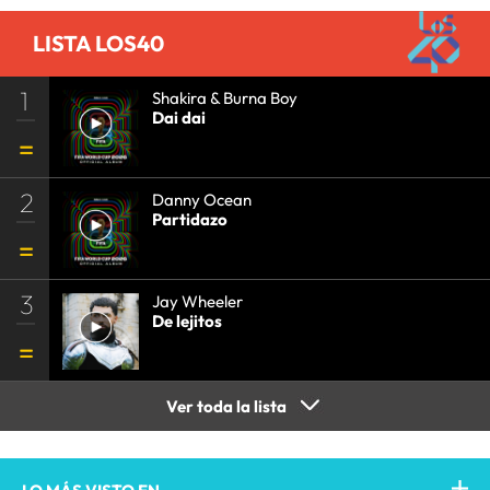
LISTA LOS40
1
Shakira & Burna Boy
Dai dai
2
Danny Ocean
Partidazo
3
Jay Wheeler
De lejitos
Ver toda la lista