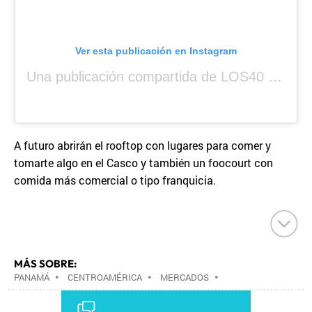
Ver esta publicación en Instagram
Una publicación compartida de LOS40 Panamá 🇵🇦 🎙️🎶 (@los40panama)
A futuro abrirán el rooftop con lugares para comer y
tomarte algo en el Casco y también un foocourt con
comida más comercial o tipo franquicia.
MÁS SOBRE:
PANAMÁ
•
CENTROAMÉRICA
•
MERCADOS
•
ESTABLECIMIENTOS COMERCIALES
•
LATINOAMÉRICA
•
COMERCIO
•
AMÉRICA
•