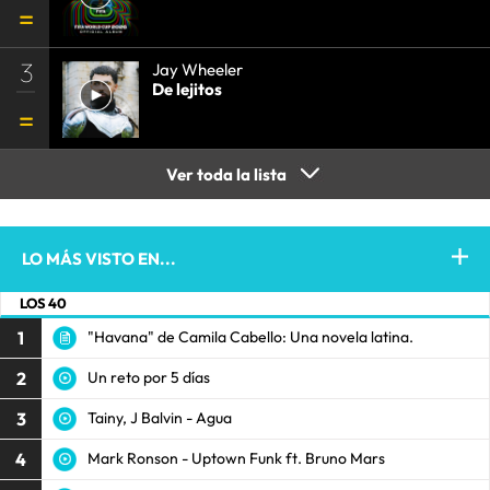
3
Jay Wheeler
De lejitos
Ver toda la lista
LO MÁS VISTO EN...
LOS 40
1
"Havana" de Camila Cabello: Una novela latina.
2
Un reto por 5 días
3
Tainy, J Balvin - Agua
4
Mark Ronson - Uptown Funk ft. Bruno Mars