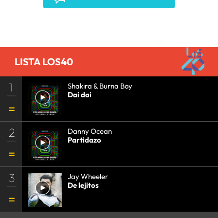
TURISMO
•
Comentarios
LISTA LOS40
1
Shakira & Burna Boy
Dai dai
2
Danny Ocean
Partidazo
3
Jay Wheeler
De lejitos