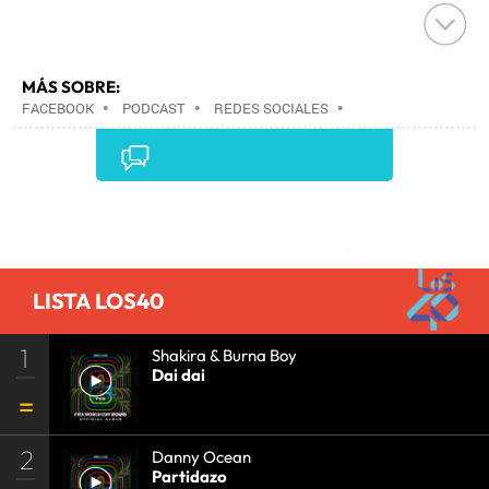
MÁS SOBRE:
FACEBOOK
•
PODCAST
•
REDES SOCIALES
•
ARCHIVOS MULTIMEDIA
•
INTERNET
•
EMPRESAS
•
ECONOMÍA
•
TELECOMUNICACIONES
•
COMUNICACIONES
•
Comentarios
LISTA LOS40
1
Shakira & Burna Boy
Dai dai
2
Danny Ocean
Partidazo