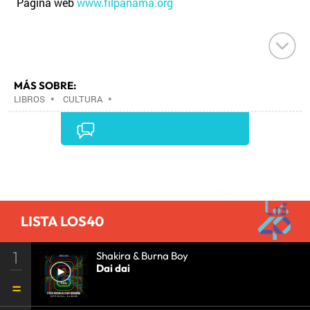
Página web
www.filpanama.org
MÁS SOBRE:
LIBROS
•
CULTURA
•
Comentarios
LISTA LOS40
1
Shakira & Burna Boy
Dai dai