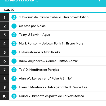
LO MÁS VISTO EN...
LOS 40
1
"Havana" de Camila Cabello: Una novela latina.
2
Un reto por 5 días
3
Tainy, J Balvin - Agua
4
Mark Ronson - Uptown Funk ft. Bruno Mars
5
Entrevistamos a Aldo Ranks
6
Rauw Alejandro & Camilo -Tattoo Remix
7
Top10: Mentiras de Parejas
8
Alan Walker estrena “Fake A Smile”
9
French Montana - Unforgettable ft. Swae Lee
10
Diana Villamonte es parte de La Voz México