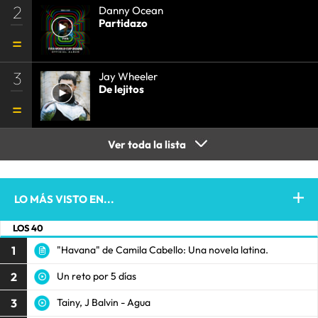
2
Danny Ocean
Partidazo
3
Jay Wheeler
De lejitos
Ver toda la lista
LO MÁS VISTO EN...
LOS 40
1
"Havana" de Camila Cabello: Una novela latina.
2
Un reto por 5 días
3
Tainy, J Balvin - Agua