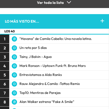
Ver toda la lista
LO MÁS VISTO EN...
LOS 40
1
"Havana" de Camila Cabello: Una novela latina.
2
Un reto por 5 días
3
Tainy, J Balvin - Agua
4
Mark Ronson - Uptown Funk ft. Bruno Mars
5
Entrevistamos a Aldo Ranks
6
Rauw Alejandro & Camilo -Tattoo Remix
7
Top10: Mentiras de Parejas
8
Alan Walker estrena “Fake A Smile”