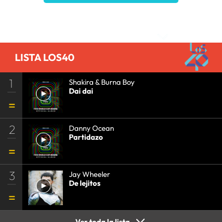
Comentarios
LISTA LOS40
1
Shakira & Burna Boy
Dai dai
2
Danny Ocean
Partidazo
3
Jay Wheeler
De lejitos
Ver toda la lista