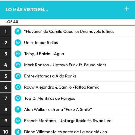
LO MÁS VISTO EN...
LOS 40
1
"Havana" de Camila Cabello: Una novela latina.
2
Un reto por 5 días
3
Tainy, J Balvin - Agua
4
Mark Ronson - Uptown Funk ft. Bruno Mars
5
Entrevistamos a Aldo Ranks
6
Rauw Alejandro & Camilo -Tattoo Remix
7
Top10: Mentiras de Parejas
8
Alan Walker estrena “Fake A Smile”
9
French Montana - Unforgettable ft. Swae Lee
10
Diana Villamonte es parte de La Voz México