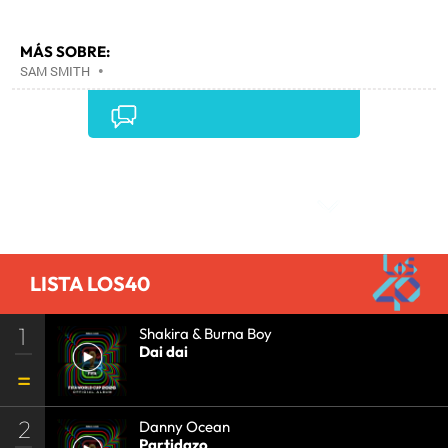
MÁS SOBRE:
SAM SMITH
•
Comentarios
LISTA LOS40
1
Shakira & Burna Boy
Dai dai
2
Danny Ocean
Partidazo