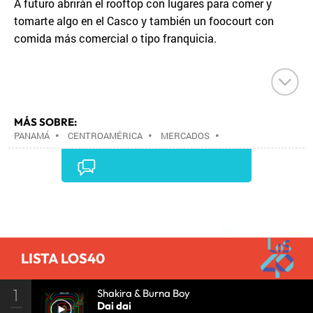
A futuro abrirán el rooftop con lugares para comer y
tomarte algo en el Casco y también un foocourt con
comida más comercial o tipo franquicia.
MÁS SOBRE:
PANAMÁ
•
CENTROAMÉRICA
•
MERCADOS
•
ESTABLECIMIENTOS COMERCIALES
•
LATINOAMÉRICA
•
COMERCIO
•
AMÉRICA
•
TURISMO
•
Comentarios
LISTA LOS40
1
Shakira & Burna Boy
Dai dai