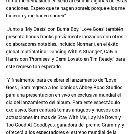
tomarme demasiado en serio al escribir algunas de estas
canciones. Espero que te hagan sonreír, porque ellos me
hicieron y me hacen sonreír".
Junto a 'My Oasis' con Burna Boy, 'Love Goes' también
presenta bonus tracks previamente lanzados con otros
colaboradores notables, incluido Normani, en el éxito
global multiplatino 'Dancing With A Stranger', Calvin
Harris con 'Promises' y Demi Lovato en 'I'm Ready;' para
este regreso tan esperado.
Y finalmente, para celebrar el lanzamiento de "Love
Goes", Sam regresa a los icónicos Abbey Road Studios
para una presentación en vivo en exclusiva mundial el
día del lanzamiento del álbum. Para este espectáculo
exclusivo, Sam cantará temas antiguos y nuevos con
actuaciones íntimas de Stay With Me, Lay Me Down y
Too Good At Goodbyes, ganadora del premio Grammy, y
ofrecerá a los espectadores el estreno mundial de la