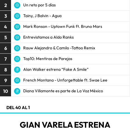
2
Un reto por 5 días
3
Tainy, J Balvin - Agua
4
Mark Ronson - Uptown Funk ft. Bruno Mars
5
Entrevistamos a Aldo Ranks
6
Rauw Alejandro & Camilo -Tattoo Remix
7
Top10: Mentiras de Parejas
8
Alan Walker estrena “Fake A Smile”
9
French Montana - Unforgettable ft. Swae Lee
10
Diana Villamonte es parte de La Voz México
DEL 40 AL 1
GIAN VARELA ESTRENA