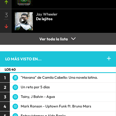
3
Jay Wheeler
De lejitos
Ver toda la lista
LO MÁS VISTO EN...
LOS 40
1
"Havana" de Camila Cabello: Una novela latina.
2
Un reto por 5 días
3
Tainy, J Balvin - Agua
4
Mark Ronson - Uptown Funk ft. Bruno Mars
5
Entrevistamos a Aldo Ranks