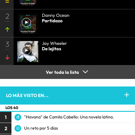
2
Danny Ocean
Partidazo
3
Jay Wheeler
De lejitos
Ver toda la lista
LO MÁS VISTO EN...
LOS 40
1
"Havana" de Camila Cabello: Una novela latina.
2
Un reto por 5 días