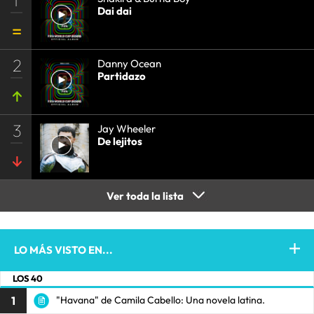
Dai dai
2
Danny Ocean
Partidazo
3
Jay Wheeler
De lejitos
Ver toda la lista
LO MÁS VISTO EN...
LOS 40
1
"Havana" de Camila Cabello: Una novela latina.