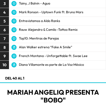
3
Tainy, J Balvin - Agua
4
Mark Ronson - Uptown Funk ft. Bruno Mars
5
Entrevistamos a Aldo Ranks
6
Rauw Alejandro & Camilo -Tattoo Remix
7
Top10: Mentiras de Parejas
8
Alan Walker estrena “Fake A Smile”
9
French Montana - Unforgettable ft. Swae Lee
10
Diana Villamonte es parte de La Voz México
DEL 40 AL 1
MARIAH ANGELIQ PRESENTA
"BOBO"