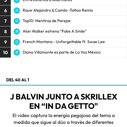
6
Rauw Alejandro & Camilo -Tattoo Remix
7
Top10: Mentiras de Parejas
8
Alan Walker estrena “Fake A Smile”
9
French Montana - Unforgettable ft. Swae Lee
10
Diana Villamonte es parte de La Voz México
DEL 40 AL 1
J BALVIN JUNTO A SKRILLEX
EN “IN DA GETTO"
El video captura la energía pegajosa del tema a
medida que sigue al dúo a través de diferentes