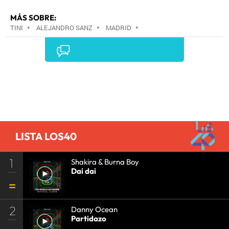
MÁS SOBRE:
TINI
•
ALEJANDRO SANZ
•
MADRID
•
COMUNIDAD DE MADRID
•
ESPAÑA
•
Comentarios
LISTA LOS40
1
Shakira & Burna Boy
Dai dai
2
Danny Ocean
Partidazo