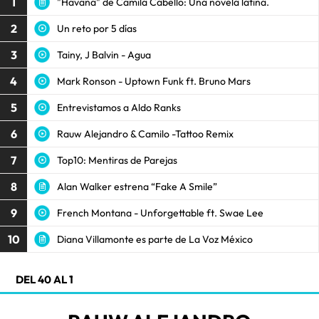
1
"Havana" de Camila Cabello: Una novela latina.
2
Un reto por 5 días
3
Tainy, J Balvin - Agua
4
Mark Ronson - Uptown Funk ft. Bruno Mars
5
Entrevistamos a Aldo Ranks
6
Rauw Alejandro & Camilo -Tattoo Remix
7
Top10: Mentiras de Parejas
8
Alan Walker estrena “Fake A Smile”
9
French Montana - Unforgettable ft. Swae Lee
10
Diana Villamonte es parte de La Voz México
DEL 40 AL 1