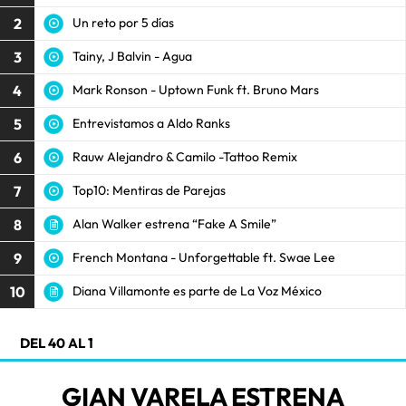
2
Un reto por 5 días
3
Tainy, J Balvin - Agua
4
Mark Ronson - Uptown Funk ft. Bruno Mars
5
Entrevistamos a Aldo Ranks
6
Rauw Alejandro & Camilo -Tattoo Remix
7
Top10: Mentiras de Parejas
8
Alan Walker estrena “Fake A Smile”
9
French Montana - Unforgettable ft. Swae Lee
10
Diana Villamonte es parte de La Voz México
DEL 40 AL 1
GIAN VARELA ESTRENA