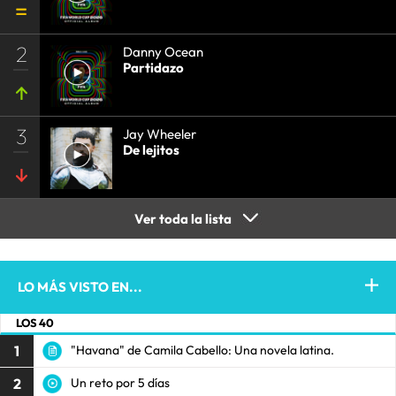
2
Danny Ocean
Partidazo
3
Jay Wheeler
De lejitos
Ver toda la lista
LO MÁS VISTO EN...
LOS 40
1
"Havana" de Camila Cabello: Una novela latina.
2
Un reto por 5 días