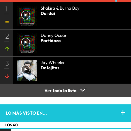
1
Shakira & Burna Boy
Dai dai
2
Danny Ocean
Partidazo
3
Jay Wheeler
De lejitos
Ver toda la lista
LO MÁS VISTO EN...
LOS 40