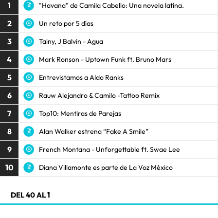
1
"Havana" de Camila Cabello: Una novela latina.
2
Un reto por 5 días
3
Tainy, J Balvin - Agua
4
Mark Ronson - Uptown Funk ft. Bruno Mars
5
Entrevistamos a Aldo Ranks
6
Rauw Alejandro & Camilo -Tattoo Remix
7
Top10: Mentiras de Parejas
8
Alan Walker estrena “Fake A Smile”
9
French Montana - Unforgettable ft. Swae Lee
10
Diana Villamonte es parte de La Voz México
DEL 40 AL 1