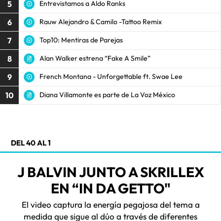
5
Entrevistamos a Aldo Ranks
6
Rauw Alejandro & Camilo -Tattoo Remix
7
Top10: Mentiras de Parejas
8
Alan Walker estrena “Fake A Smile”
9
French Montana - Unforgettable ft. Swae Lee
10
Diana Villamonte es parte de La Voz México
DEL 40 AL 1
J BALVIN JUNTO A SKRILLEX
EN “IN DA GETTO"
El video captura la energía pegajosa del tema a
medida que sigue al dúo a través de diferentes