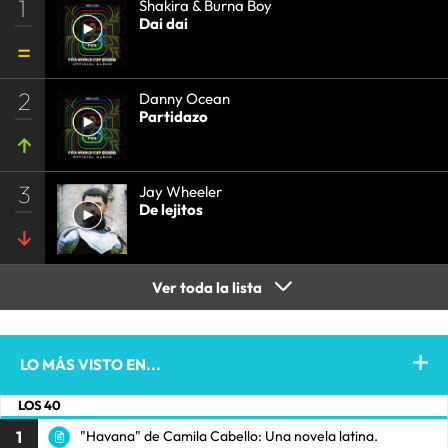
1
Shakira & Burna Boy
Dai dai
2
Danny Ocean
Partidazo
3
Jay Wheeler
De lejitos
Ver toda la lista
LO MÁS VISTO EN...
LOS 40
1
"Havana" de Camila Cabello: Una novela latina.