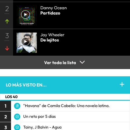
2
Danny Ocean
Partidazo
3
Jay Wheeler
De lejitos
Ver toda la lista
LO MÁS VISTO EN...
LOS 40
1
"Havana" de Camila Cabello: Una novela latina.
2
Un reto por 5 días
3
Tainy, J Balvin - Agua