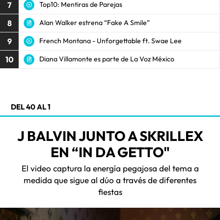
7
Top10: Mentiras de Parejas
8
Alan Walker estrena “Fake A Smile”
9
French Montana - Unforgettable ft. Swae Lee
10
Diana Villamonte es parte de La Voz México
DEL 40 AL 1
J BALVIN JUNTO A SKRILLEX
EN “IN DA GETTO"
El video captura la energía pegajosa del tema a
medida que sigue al dúo a través de diferentes
fiestas