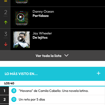
2
Danny Ocean
Partidazo
3
Jay Wheeler
De lejitos
Ver toda la lista
LO MÁS VISTO EN...
LOS 40
1
"Havana" de Camila Cabello: Una novela latina.
2
Un reto por 5 días