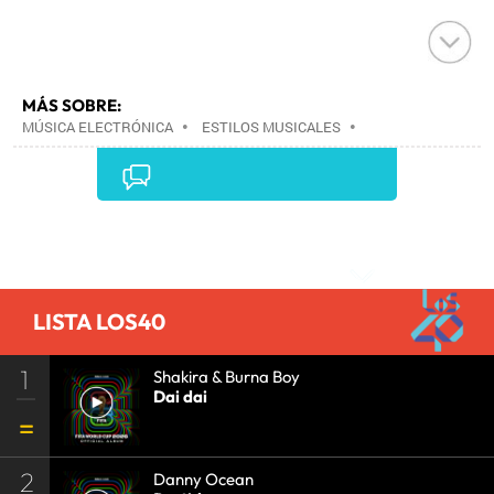
MÁS SOBRE:
MÚSICA ELECTRÓNICA
•
ESTILOS MUSICALES
•
MÚSICA
•
Comentarios
LISTA LOS40
1
Shakira & Burna Boy
Dai dai
2
Danny Ocean