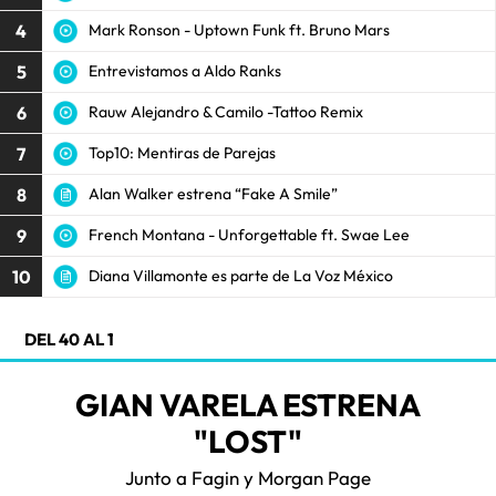
4
Mark Ronson - Uptown Funk ft. Bruno Mars
5
Entrevistamos a Aldo Ranks
6
Rauw Alejandro & Camilo -Tattoo Remix
7
Top10: Mentiras de Parejas
8
Alan Walker estrena “Fake A Smile”
9
French Montana - Unforgettable ft. Swae Lee
10
Diana Villamonte es parte de La Voz México
DEL 40 AL 1
GIAN VARELA ESTRENA
"LOST"
Junto a Fagin y Morgan Page