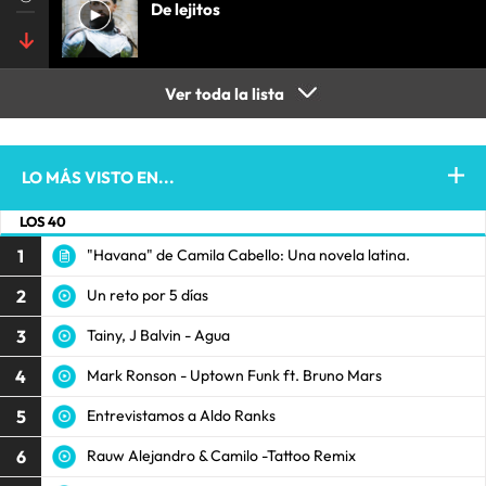
De lejitos
Ver toda la lista
LO MÁS VISTO EN...
LOS 40
1
"Havana" de Camila Cabello: Una novela latina.
2
Un reto por 5 días
3
Tainy, J Balvin - Agua
4
Mark Ronson - Uptown Funk ft. Bruno Mars
5
Entrevistamos a Aldo Ranks
6
Rauw Alejandro & Camilo -Tattoo Remix