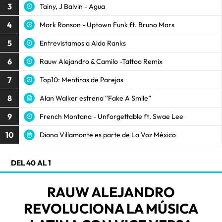
3
Tainy, J Balvin - Agua
4
Mark Ronson - Uptown Funk ft. Bruno Mars
5
Entrevistamos a Aldo Ranks
6
Rauw Alejandro & Camilo -Tattoo Remix
7
Top10: Mentiras de Parejas
8
Alan Walker estrena “Fake A Smile”
9
French Montana - Unforgettable ft. Swae Lee
10
Diana Villamonte es parte de La Voz México
DEL 40 AL 1
RAUW ALEJANDRO
REVOLUCIONA LA MÚSICA