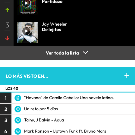
Partidazo
3
Jay Wheeler
De lejitos
Ver toda la lista
LO MÁS VISTO EN...
LOS 40
1
"Havana" de Camila Cabello: Una novela latina.
2
Un reto por 5 días
3
Tainy, J Balvin - Agua
4
Mark Ronson - Uptown Funk ft. Bruno Mars