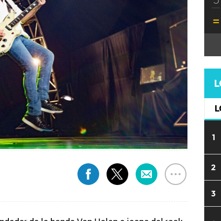
L
L
1
2
3