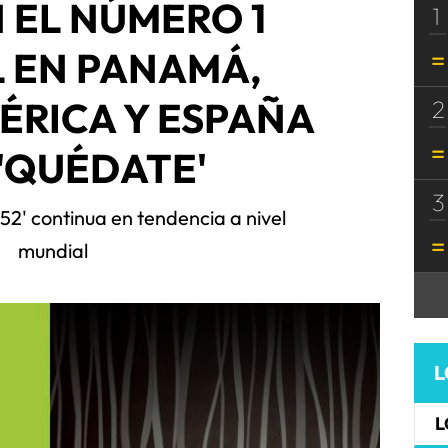
 EL NÚMERO 1
1
 EN PANAMÁ,
ÉRICA Y ESPAÑA
2
'QUÉDATE'
3
 52' continua en tendencia a nivel
mundial
L
L