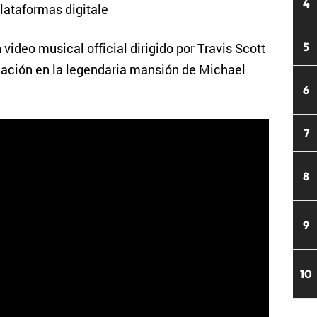
4
plataformas digitale
ideo musical official dirigido por Travis Scott
5
ocación en la legendaria mansión de Michael
6
7
8
9
10