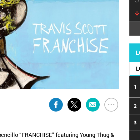
L
L
1
2
3
 sencillo “FRANCHISE” featuring Young Thug &