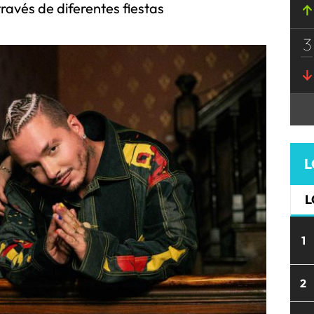
través de diferentes fiestas
3
L
L
1
2