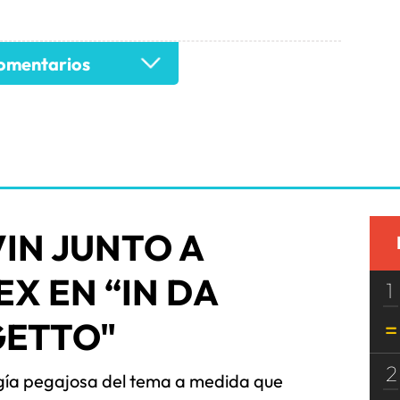
mentarios
VIN JUNTO A
EX EN “IN DA
1
GETTO"
2
rgía pegajosa del tema a medida que