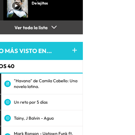
De lejitos
Ver toda la lista
O MÁS VISTO EN...
OS 40
"Havana" de Camila Cabello: Una
novela latina.
Un reto por 5 días
Tainy, J Balvin - Agua
Mark Ronson - Uptown Funk ft.