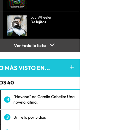
Jay Wheeler
De lejitos
Ver toda la lista
O MÁS VISTO EN...
OS 40
"Havana" de Camila Cabello: Una
novela latina.
Un reto por 5 días