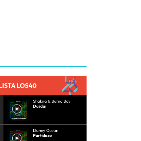
LISTA LOS40
Shakira & Burna Boy
Dai dai
Danny Ocean
Partidazo