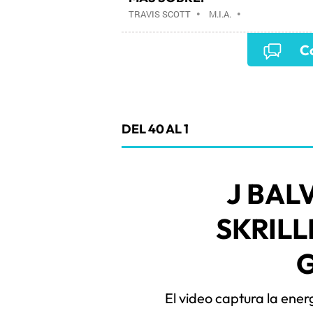
TRAVIS SCOTT
•
M.I.A.
•
Co
DEL 40 AL 1
J BAL
SKRILL
El video captura la ene