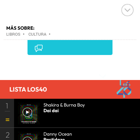
MÁS SOBRE:
LIBROS
•
CULTURA
•
Comentarios
LISTA LOS40
1
Shakira & Burna Boy
Dai dai
2
Danny Ocean
Partidazo