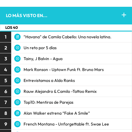
LO MÁS VISTO EN...
LOS 40
1
"Havana" de Camila Cabello: Una novela latina.
2
Un reto por 5 días
3
Tainy, J Balvin - Agua
4
Mark Ronson - Uptown Funk ft. Bruno Mars
5
Entrevistamos a Aldo Ranks
6
Rauw Alejandro & Camilo -Tattoo Remix
7
Top10: Mentiras de Parejas
8
Alan Walker estrena “Fake A Smile”
9
French Montana - Unforgettable ft. Swae Lee