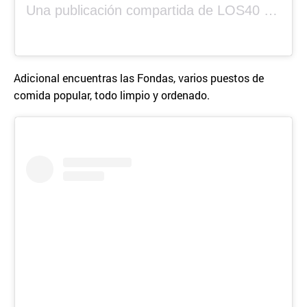
Una publicación compartida de LOS40 Panamá 🇵🇦 🎙️🎶 (@los40panama)
Adicional encuentras las Fondas, varios puestos de
comida popular, todo limpio y ordenado.