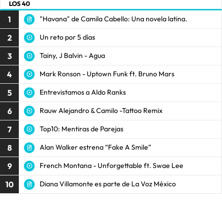
LOS 40
1
"Havana" de Camila Cabello: Una novela latina.
2
Un reto por 5 días
3
Tainy, J Balvin - Agua
4
Mark Ronson - Uptown Funk ft. Bruno Mars
5
Entrevistamos a Aldo Ranks
6
Rauw Alejandro & Camilo -Tattoo Remix
7
Top10: Mentiras de Parejas
8
Alan Walker estrena “Fake A Smile”
9
French Montana - Unforgettable ft. Swae Lee
10
Diana Villamonte es parte de La Voz México