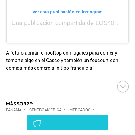
Ver esta publicación en Instagram
Una publicación compartida de LOS40 Panamá 🇵🇦 🎙️🎶 (@los40panama)
A futuro abrirán el rooftop con lugares para comer y
tomarte algo en el Casco y también un foocourt con
comida más comercial o tipo franquicia.
MÁS SOBRE:
PANAMÁ
•
CENTROAMÉRICA
•
MERCADOS
•
ESTABLECIMIENTOS COMERCIALES
•
LATINOAMÉRICA
•
COMERCIO
•
AMÉRICA
•
TURISMO
•