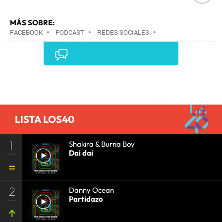
MÁS SOBRE:
FACEBOOK
•
PODCAST
•
REDES SOCIALES
•
ARCHIVOS MULTIMEDIA
•
INTERNET
•
EMPRESAS
•
ECONOMÍA
•
TELECOMUNICACIONES
•
COMUNICACIONES
•
Comentarios
LISTA LOS40
1
Shakira & Burna Boy
Dai dai
2
Danny Ocean
Partidazo