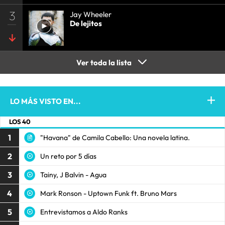
3
Jay Wheeler
De lejitos
Ver toda la lista
LO MÁS VISTO EN...
LOS 40
1
"Havana" de Camila Cabello: Una novela latina.
2
Un reto por 5 días
3
Tainy, J Balvin - Agua
4
Mark Ronson - Uptown Funk ft. Bruno Mars
5
Entrevistamos a Aldo Ranks