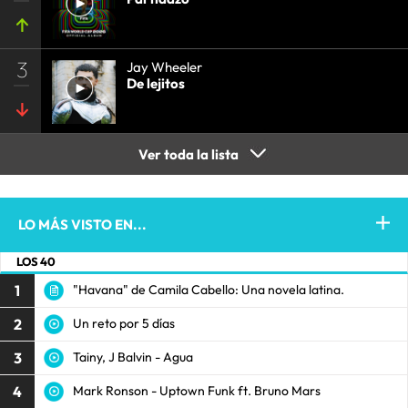
3
Jay Wheeler
De lejitos
Ver toda la lista
LO MÁS VISTO EN...
LOS 40
1
"Havana" de Camila Cabello: Una novela latina.
2
Un reto por 5 días
3
Tainy, J Balvin - Agua
4
Mark Ronson - Uptown Funk ft. Bruno Mars