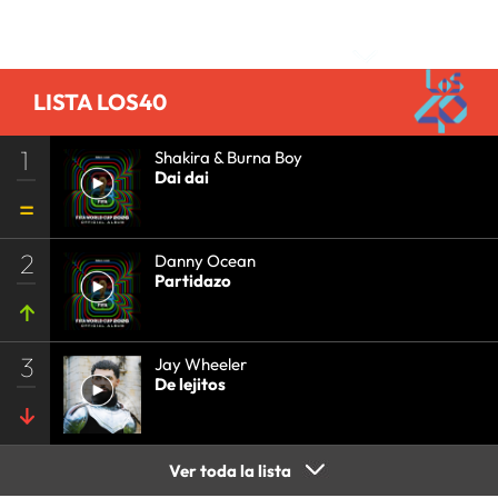
Comentarios
LISTA LOS40
1
Shakira & Burna Boy
Dai dai
2
Danny Ocean
Partidazo
3
Jay Wheeler
De lejitos
Ver toda la lista