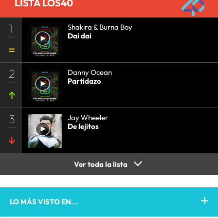
LISTA LOS40
1
Shakira & Burna Boy
Dai dai
2
Danny Ocean
Partidazo
3
Jay Wheeler
De lejitos
Ver toda la lista
LO MÁS VISTO EN...