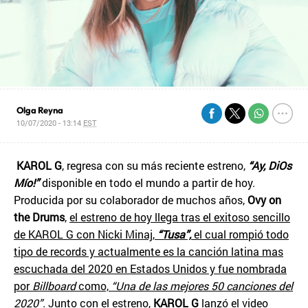
Olga Reyna
10/07/2020 - 13:14
EST
KAROL G
, regresa con su más reciente estreno,
“Ay, DiOs
Mío!”
disponible en todo el mundo a partir de hoy.
Producida por su colaborador de muchos años,
Ovy on
the Drums
,
el estreno de hoy llega tras el exitoso sencillo
de KAROL G con Nicki Minaj,
“Tusa”,
el cual rompió todo
tipo de records y actualmente es la canción latina mas
escuchada del 2020 en Estados Unidos y fue nombrada
por
Billboard
como,
“Una de las mejores 50 canciones del
2020
”.
Junto con el estreno,
KAROL G
lanzó el video