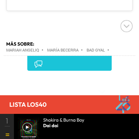
MÁS SOBRE:
MARIAH ANGELIQ
•
MARÍA BECERRA
•
BAD GYAL
•
Comentarios
LISTA LOS40
1
Shakira & Burna Boy
Dai dai