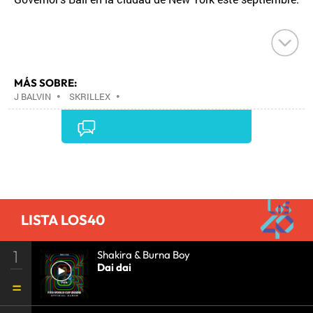
MÁS SOBRE:
J BALVIN
•
SKRILLEX
•
Comentarios
LISTA LOS40
1
Shakira & Burna Boy
Dai dai