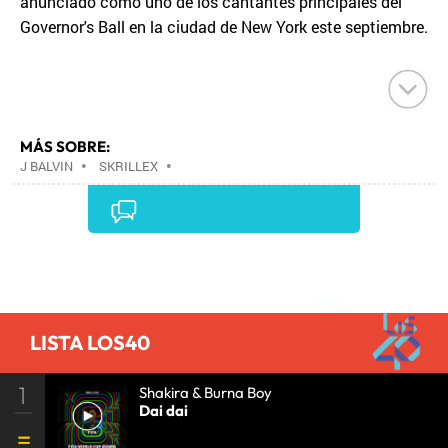
anunciado como uno de los cantantes principales del
Governor's Ball en la ciudad de New York este septiembre.
MÁS SOBRE:
J BALVIN
•
SKRILLEX
•
Comentarios
LISTA LOS40
1
Shakira & Burna Boy
Dai dai