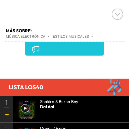
MÁS SOBRE:
MÚSICA ELECTRÓNICA
•
ESTILOS MUSICALES
•
MÚSICA
•
Comentarios
LISTA LOS40
1
Shakira & Burna Boy
Dai dai
2
Danny Ocean