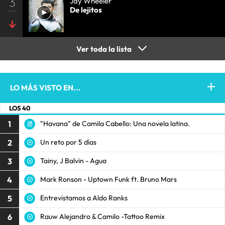
3
Jay Wheeler
De lejitos
Ver toda la lista
LO MÁS VISTO EN...
LOS 40
1
"Havana" de Camila Cabello: Una novela latina.
2
Un reto por 5 días
3
Tainy, J Balvin - Agua
4
Mark Ronson - Uptown Funk ft. Bruno Mars
5
Entrevistamos a Aldo Ranks
6
Rauw Alejandro & Camilo -Tattoo Remix