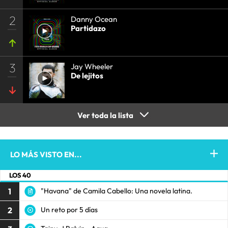
2
Danny Ocean
Partidazo
3
Jay Wheeler
De lejitos
Ver toda la lista
LO MÁS VISTO EN...
LOS 40
1
"Havana" de Camila Cabello: Una novela latina.
2
Un reto por 5 días