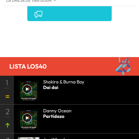
LA OREJA DE VAN GOGH
•
Comentarios
LISTA LOS40
1
Shakira & Burna Boy
Dai dai
2
Danny Ocean
Partidazo