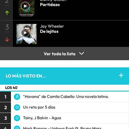
Partidazo
3
Jay Wheeler
De lejitos
Ver toda la lista
LO MÁS VISTO EN...
LOS 40
1
"Havana" de Camila Cabello: Una novela latina.
2
Un reto por 5 días
3
Tainy, J Balvin - Agua
4
Mark Ronson - Uptown Funk ft. Bruno Mars