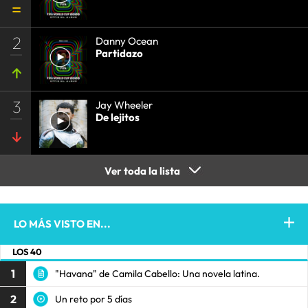
2
Danny Ocean
Partidazo
3
Jay Wheeler
De lejitos
Ver toda la lista
LO MÁS VISTO EN...
LOS 40
1
"Havana" de Camila Cabello: Una novela latina.
2
Un reto por 5 días