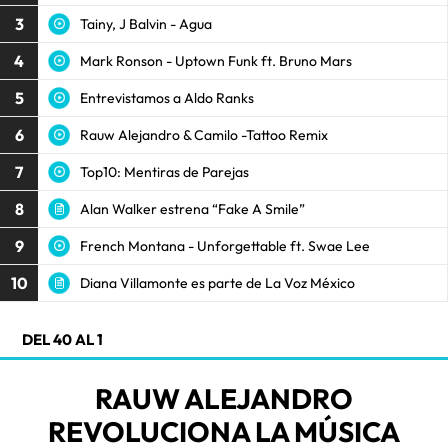
3
Tainy, J Balvin - Agua
4
Mark Ronson - Uptown Funk ft. Bruno Mars
5
Entrevistamos a Aldo Ranks
6
Rauw Alejandro & Camilo -Tattoo Remix
7
Top10: Mentiras de Parejas
8
Alan Walker estrena “Fake A Smile”
9
French Montana - Unforgettable ft. Swae Lee
10
Diana Villamonte es parte de La Voz México
DEL 40 AL 1
RAUW ALEJANDRO
REVOLUCIONA LA MÚSICA