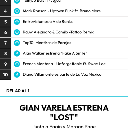
3
Tainy, J Balvin - Agua
4
Mark Ronson - Uptown Funk ft. Bruno Mars
5
Entrevistamos a Aldo Ranks
6
Rauw Alejandro & Camilo -Tattoo Remix
7
Top10: Mentiras de Parejas
8
Alan Walker estrena “Fake A Smile”
9
French Montana - Unforgettable ft. Swae Lee
10
Diana Villamonte es parte de La Voz México
DEL 40 AL 1
GIAN VARELA ESTRENA
"LOST"
Junto a Fagin y Morgan Page