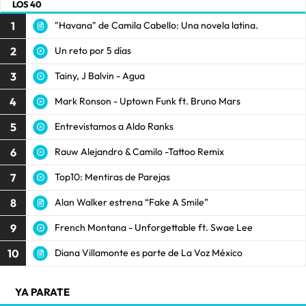
LOS 40
1
"Havana" de Camila Cabello: Una novela latina.
2
Un reto por 5 días
3
Tainy, J Balvin - Agua
4
Mark Ronson - Uptown Funk ft. Bruno Mars
5
Entrevistamos a Aldo Ranks
6
Rauw Alejandro & Camilo -Tattoo Remix
7
Top10: Mentiras de Parejas
8
Alan Walker estrena “Fake A Smile”
9
French Montana - Unforgettable ft. Swae Lee
10
Diana Villamonte es parte de La Voz México
YA PARATE