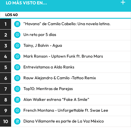
LO MÁS VISTO EN...
LOS 40
1
"Havana" de Camila Cabello: Una novela latina.
2
Un reto por 5 días
3
Tainy, J Balvin - Agua
4
Mark Ronson - Uptown Funk ft. Bruno Mars
5
Entrevistamos a Aldo Ranks
6
Rauw Alejandro & Camilo -Tattoo Remix
7
Top10: Mentiras de Parejas
8
Alan Walker estrena “Fake A Smile”
9
French Montana - Unforgettable ft. Swae Lee
10
Diana Villamonte es parte de La Voz México