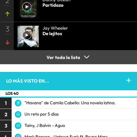
2
Partidazo
3
Jay Wheeler
De lejitos
Ver toda la lista
LO MÁS VISTO EN...
LOS 40
1
"Havana" de Camila Cabello: Una novela latina.
2
Un reto por 5 días
3
Tainy, J Balvin - Agua
4
Mark Ronson - Uptown Funk ft. Bruno Mars