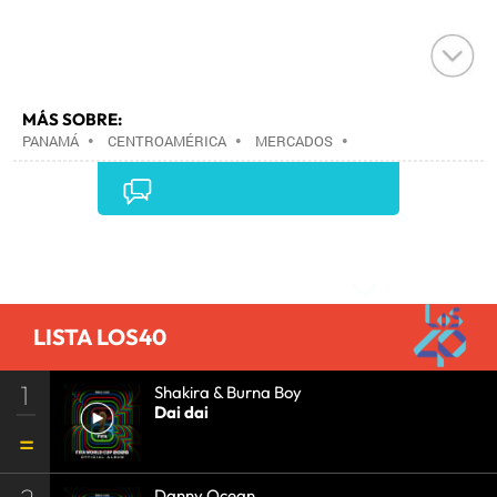
MÁS SOBRE:
PANAMÁ
•
CENTROAMÉRICA
•
MERCADOS
•
ESTABLECIMIENTOS COMERCIALES
•
LATINOAMÉRICA
•
COMERCIO
•
AMÉRICA
•
TURISMO
•
Comentarios
LISTA LOS40
1
Shakira & Burna Boy
Dai dai
Danny Ocean