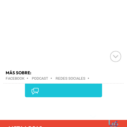
MÁS SOBRE:
FACEBOOK
•
PODCAST
•
REDES SOCIALES
•
ARCHIVOS MULTIMEDIA
•
INTERNET
•
EMPRESAS
•
ECONOMÍA
•
TELECOMUNICACIONES
•
COMUNICACIONES
•
Comentarios