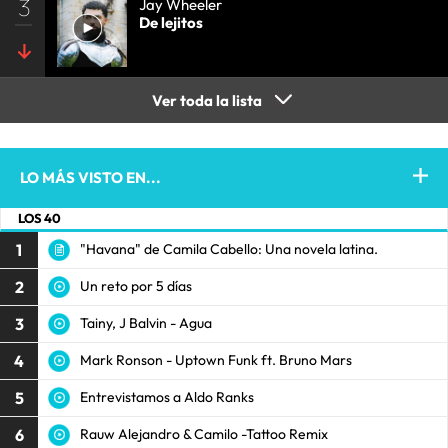
3
Jay Wheeler
De lejitos
Ver toda la lista
LO MÁS VISTO EN...
LOS 40
1
"Havana" de Camila Cabello: Una novela latina.
2
Un reto por 5 días
3
Tainy, J Balvin - Agua
4
Mark Ronson - Uptown Funk ft. Bruno Mars
5
Entrevistamos a Aldo Ranks
6
Rauw Alejandro & Camilo -Tattoo Remix