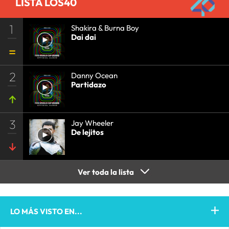
LISTA LOS40
1
Shakira & Burna Boy
Dai dai
2
Danny Ocean
Partidazo
3
Jay Wheeler
De lejitos
Ver toda la lista
LO MÁS VISTO EN...