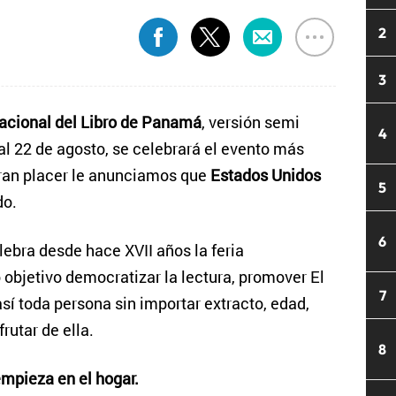
2
3
nacional del Libro de Panamá
, versión semi
4
 al 22 de agosto, se celebrará el evento más
gran placer le anunciamos que
Estados Unidos
5
do.
6
ebra desde hace XVII años la feria
o objetivo democratizar la lectura, promover El
7
así toda persona sin importar extracto, edad,
rutar de ella.
8
empieza en el hogar.