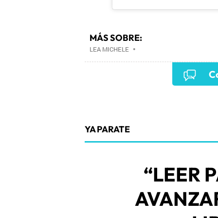
MÁS SOBRE:
LEA MICHELE
•
Co
YA PARATE
“LEER 
AVANZAR