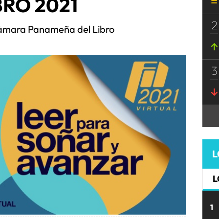
BRO 2021
2
ámara Panameña del Libro
3
L
L
1