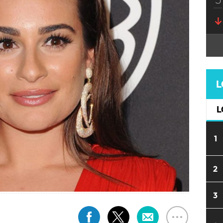
L
L
1
2
3