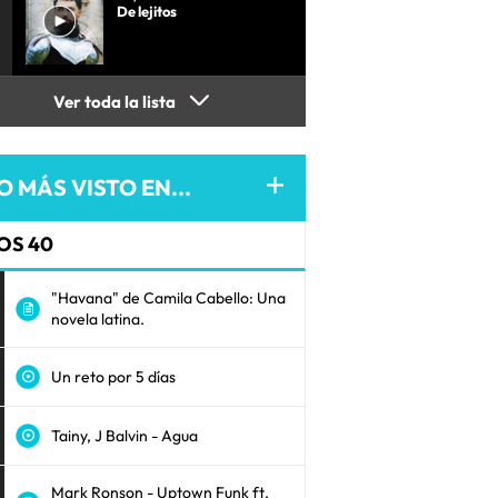
De lejitos
Ver toda la lista
O MÁS VISTO EN...
OS 40
"Havana" de Camila Cabello: Una
novela latina.
Un reto por 5 días
Tainy, J Balvin - Agua
Mark Ronson - Uptown Funk ft.