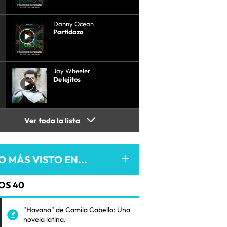
Danny Ocean
Partidazo
Jay Wheeler
De lejitos
Ver toda la lista
O MÁS VISTO EN...
OS 40
"Havana" de Camila Cabello: Una
novela latina.