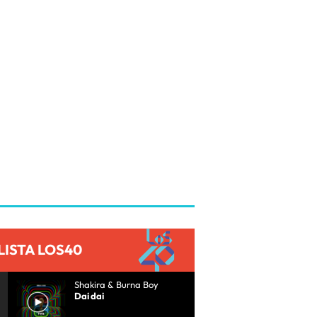
LISTA LOS40
Shakira & Burna Boy
Dai dai