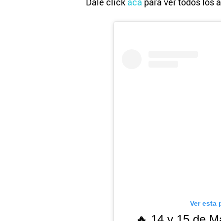
Dale click
acá
para ver todos los a
Ver esta 
🔥 14 y 15 de 