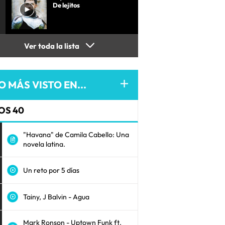
De lejitos
Ver toda la lista
O MÁS VISTO EN...
OS 40
"Havana" de Camila Cabello: Una
novela latina.
Un reto por 5 días
Tainy, J Balvin - Agua
Mark Ronson - Uptown Funk ft.