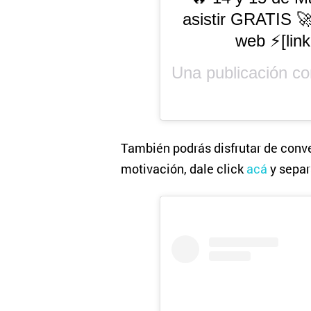
asistir GRATIS 🚀
web ⚡️[lin
Una publicación c
También podrás disfrutar de conv
motivación, dale click
acá
y separ