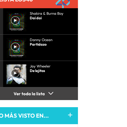
Shakira & Burna Boy
Dai dai
Danny Ocean
Partidazo
Jay Wheeler
De lejitos
Ver toda la lista
O MÁS VISTO EN...