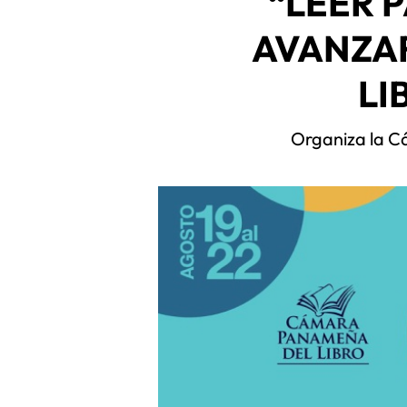
“LEER 
AVANZAR
LI
Organiza la C