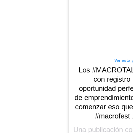
Ver esta 
Los #MACROTALKS
con registro
oportunidad perfe
de emprendimiento,
comenzar eso que
#macrofest
Una publicación c