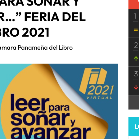
PARA SOÑAR Y
…” FERIA DEL
1
BRO 2021
2
ámara Panameña del Libro
3
L