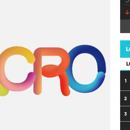
L
L
1
2
3