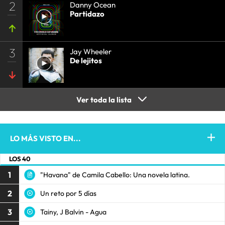
2
Danny Ocean
Partidazo
3
Jay Wheeler
De lejitos
Ver toda la lista
LO MÁS VISTO EN...
LOS 40
1
"Havana" de Camila Cabello: Una novela latina.
2
Un reto por 5 días
3
Tainy, J Balvin - Agua