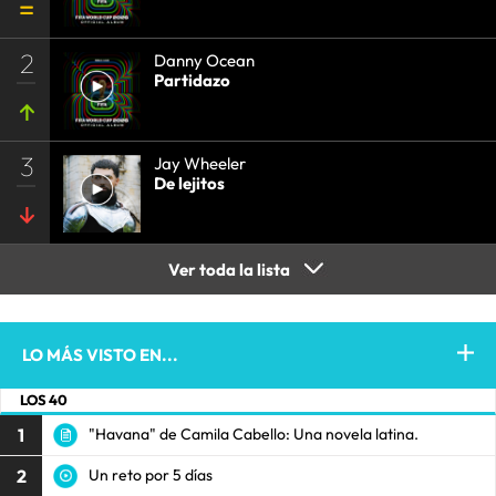
2
Danny Ocean
Partidazo
3
Jay Wheeler
De lejitos
Ver toda la lista
LO MÁS VISTO EN...
LOS 40
1
"Havana" de Camila Cabello: Una novela latina.
2
Un reto por 5 días