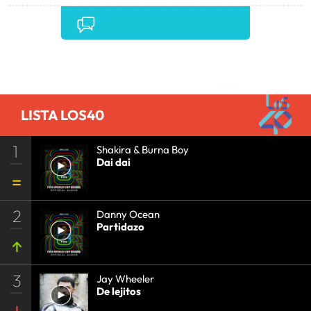
ESTABLECIMIENTOS COMERCIALES
•
LATINOAMÉRICA
•
COMERCIO
•
AMÉRICA
•
TURISMO
•
Comentarios
LISTA LOS40
1
Shakira & Burna Boy
Dai dai
2
Danny Ocean
Partidazo
3
Jay Wheeler
De lejitos