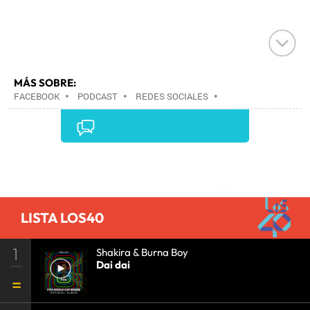
MÁS SOBRE:
FACEBOOK
•
PODCAST
•
REDES SOCIALES
•
ARCHIVOS MULTIMEDIA
•
INTERNET
•
EMPRESAS
•
ECONOMÍA
•
TELECOMUNICACIONES
•
COMUNICACIONES
•
Comentarios
LISTA LOS40
1
Shakira & Burna Boy
Dai dai