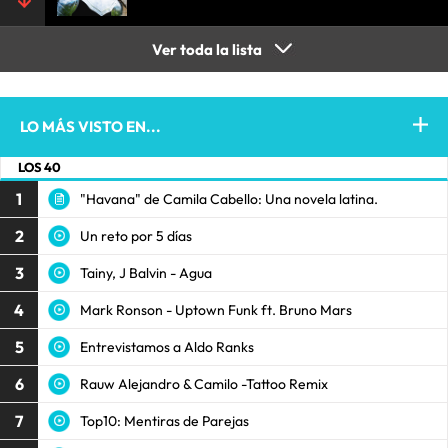
Ver toda la lista
LO MÁS VISTO EN...
LOS 40
1
"Havana" de Camila Cabello: Una novela latina.
2
Un reto por 5 días
3
Tainy, J Balvin - Agua
4
Mark Ronson - Uptown Funk ft. Bruno Mars
5
Entrevistamos a Aldo Ranks
6
Rauw Alejandro & Camilo -Tattoo Remix
7
Top10: Mentiras de Parejas