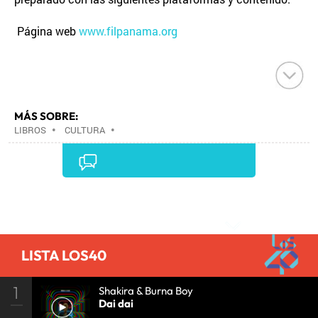
Página web
www.filpanama.org
MÁS SOBRE:
LIBROS
•
CULTURA
•
Comentarios
LISTA LOS40
1
Shakira & Burna Boy
Dai dai