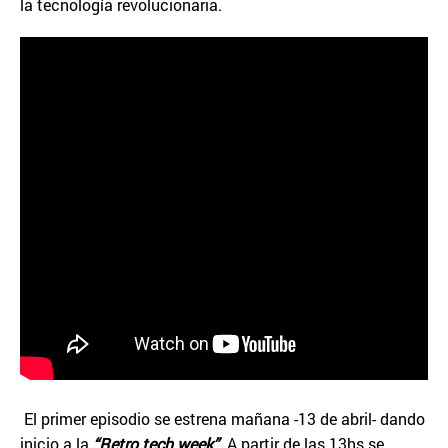
la tecnología revolucionaria.
El primer episodio se estrena mañana -13 de abril- dando
inicio a la
“Retro tech week”
. A partir de las 13hs se