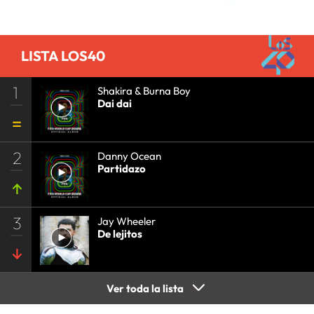
LISTA LOS40
1
Shakira & Burna Boy
Dai dai
2
Danny Ocean
Partidazo
3
Jay Wheeler
De lejitos
Ver toda la lista