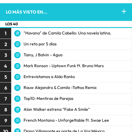
LO MÁS VISTO EN...
LOS 40
1
"Havana" de Camila Cabello: Una novela latina.
2
Un reto por 5 días
3
Tainy, J Balvin - Agua
4
Mark Ronson - Uptown Funk ft. Bruno Mars
5
Entrevistamos a Aldo Ranks
6
Rauw Alejandro & Camilo -Tattoo Remix
7
Top10: Mentiras de Parejas
8
Alan Walker estrena “Fake A Smile”
9
French Montana - Unforgettable ft. Swae Lee
10
Diana Villamonte es parte de La Voz México