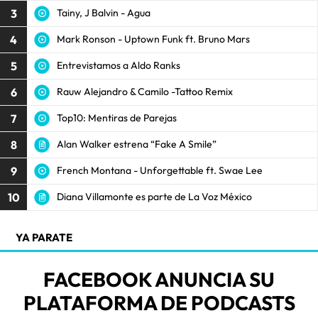
3
Tainy, J Balvin - Agua
4
Mark Ronson - Uptown Funk ft. Bruno Mars
5
Entrevistamos a Aldo Ranks
6
Rauw Alejandro & Camilo -Tattoo Remix
7
Top10: Mentiras de Parejas
8
Alan Walker estrena “Fake A Smile”
9
French Montana - Unforgettable ft. Swae Lee
10
Diana Villamonte es parte de La Voz México
YA PARATE
FACEBOOK ANUNCIA SU
PLATAFORMA DE PODCASTS