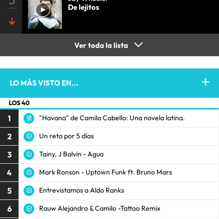
De lejitos
Ver toda la lista
LO MÁS VISTO EN...
LOS 40
1
"Havana" de Camila Cabello: Una novela latina.
2
Un reto por 5 días
3
Tainy, J Balvin - Agua
4
Mark Ronson - Uptown Funk ft. Bruno Mars
5
Entrevistamos a Aldo Ranks
6
Rauw Alejandro & Camilo -Tattoo Remix