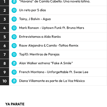
1
"Havana" de Camila Cabello: Una novela latina.
2
Un reto por 5 días
3
Tainy, J Balvin - Agua
4
Mark Ronson - Uptown Funk ft. Bruno Mars
5
Entrevistamos a Aldo Ranks
6
Rauw Alejandro & Camilo -Tattoo Remix
7
Top10: Mentiras de Parejas
8
Alan Walker estrena “Fake A Smile”
9
French Montana - Unforgettable ft. Swae Lee
10
Diana Villamonte es parte de La Voz México
YA PARATE