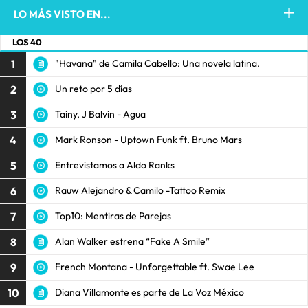
LO MÁS VISTO EN...
LOS 40
1
"Havana" de Camila Cabello: Una novela latina.
2
Un reto por 5 días
3
Tainy, J Balvin - Agua
4
Mark Ronson - Uptown Funk ft. Bruno Mars
5
Entrevistamos a Aldo Ranks
6
Rauw Alejandro & Camilo -Tattoo Remix
7
Top10: Mentiras de Parejas
8
Alan Walker estrena “Fake A Smile”
9
French Montana - Unforgettable ft. Swae Lee
10
Diana Villamonte es parte de La Voz México