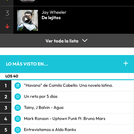
3
Jay Wheeler
De lejitos
Ver toda la lista
LO MÁS VISTO EN...
LOS 40
1
"Havana" de Camila Cabello: Una novela latina.
2
Un reto por 5 días
3
Tainy, J Balvin - Agua
4
Mark Ronson - Uptown Funk ft. Bruno Mars
5
Entrevistamos a Aldo Ranks