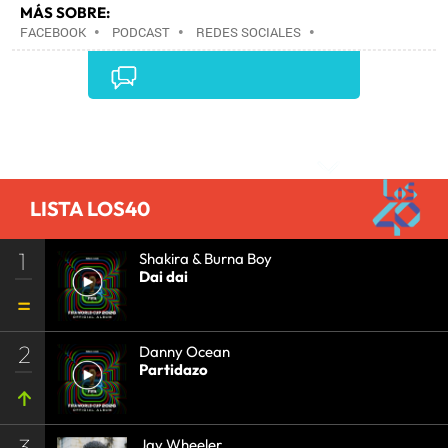
MÁS SOBRE:
FACEBOOK
•
PODCAST
•
REDES SOCIALES
•
ARCHIVOS MULTIMEDIA
•
INTERNET
•
EMPRESAS
•
ECONOMÍA
•
TELECOMUNICACIONES
•
COMUNICACIONES
•
Comentarios
LISTA LOS40
1
Shakira & Burna Boy
Dai dai
2
Danny Ocean
Partidazo
3
Jay Wheeler