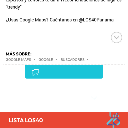
"trendy".
¿Usas Google Maps? Cuéntanos en @LOS40Panama
MÁS SOBRE:
GOOGLE MAPS
•
GOOGLE
•
BUSCADORES
•
ALPHABET
•
EMPRESAS
•
INTERNET
•
ECONOMÍA
•
TELECOMUNICACIONES
•
COMUNICACIONES
•
Comentarios
LISTA LOS40