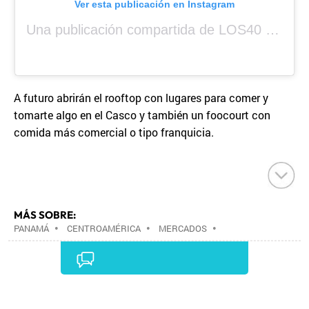
Ver esta publicación en Instagram
Una publicación compartida de LOS40 Panamá 🇵🇦 🎙️🎶 (@los40panama)
A futuro abrirán el rooftop con lugares para comer y
tomarte algo en el Casco y también un foocourt con
comida más comercial o tipo franquicia.
MÁS SOBRE:
PANAMÁ
•
CENTROAMÉRICA
•
MERCADOS
•
ESTABLECIMIENTOS COMERCIALES
•
LATINOAMÉRICA
•
COMERCIO
•
AMÉRICA
•
TURISMO
•
Comentarios