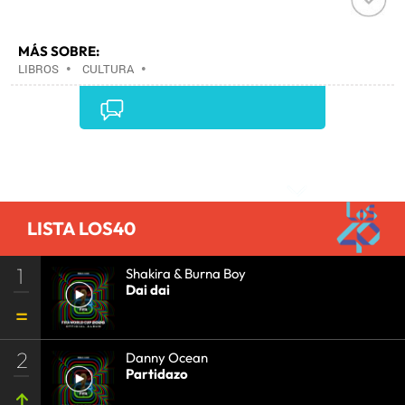
MÁS SOBRE:
LIBROS
•
CULTURA
•
Comentarios
LISTA LOS40
1
Shakira & Burna Boy
Dai dai
2
Danny Ocean
Partidazo