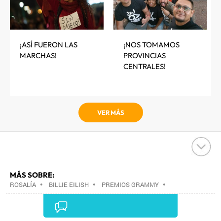
¡ASÍ FUERON LAS
¡NOS TOMAMOS
MARCHAS!
PROVINCIAS
CENTRALES!
VER MÁS
MÁS SOBRE:
ROSALÍA
•
BILLIE EILISH
•
PREMIOS GRAMMY
•
PREMIOS MÚSICA
•
EVENTOS MUSICALES
•
AGENDA CULTURAL
•
MÚSICA
•
AGENDA
•
EVENTOS
•
CULTURA
•
SOCIEDAD
•